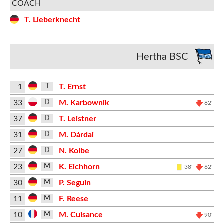
COACH
T. Lieberknecht
Hertha BSC
1
T. Ernst
T
33
M. Karbownik
D
82'
37
T. Leistner
D
31
M. Dárdai
D
27
N. Kolbe
D
23
K. Eichhorn
M
38'
62'
30
P. Seguin
M
11
F. Reese
M
10
M. Cuisance
M
90'