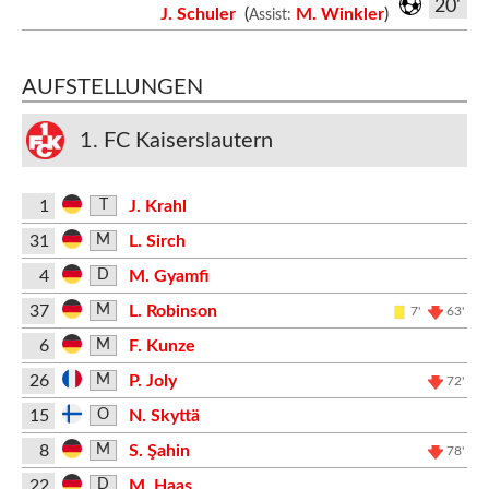
20'
J. Schuler
(
M. Winkler
)
Assist:
AUFSTELLUNGEN
1. FC Kaiserslautern
1
J. Krahl
T
31
L. Sirch
M
4
M. Gyamfi
D
37
L. Robinson
M
7'
63'
6
F. Kunze
M
26
P. Joly
M
72'
15
N. Skyttä
O
8
S. Şahin
M
78'
22
M. Haas
D