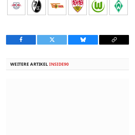
Facebook
Twitter
Bluesky
Copy
Link
WEITERE ARTIKEL
INSIDE90