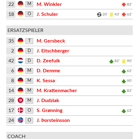
22
M. Winkler
M
82'
18
J. Schuler
O
20'
43'
62'
ERSATZSPIELER
35
M. Gersbeck
T
2
J. Eitschberger
D
42
D. Zeefuik
D
82'
90'
6
D. Demme
M
62'
8
K. Sessa
M
90'
14
M. Krattenmacher
M
82'
28
J. Dudziak
M
17
S. Grønning
O
62'
24
J. Þorsteinsson
O
COACH