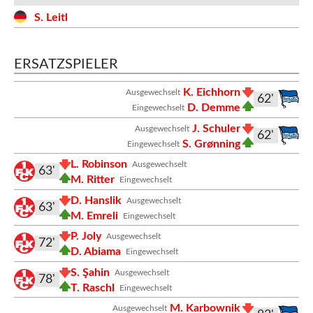
S. Leitl
ERSATZSPIELER
K. Eichhorn
Ausgewechselt
62'
D. Demme
Eingewechselt
J. Schuler
Ausgewechselt
62'
S. Grønning
Eingewechselt
L. Robinson
Ausgewechselt
63'
M. Ritter
Eingewechselt
D. Hanslik
Ausgewechselt
63'
M. Emreli
Eingewechselt
P. Joly
Ausgewechselt
72'
D. Abiama
Eingewechselt
S. Şahin
Ausgewechselt
78'
T. Raschl
Eingewechselt
M. Karbownik
Ausgewechselt