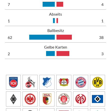
7
4
Abseits
1
1
Ballbesitz
62
38
Gelbe Karten
2
3