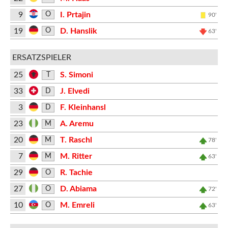
9
I. Prtajin
O
90'
19
D. Hanslik
O
63'
ERSATZSPIELER
25
S. Simoni
T
33
J. Elvedi
D
3
F. Kleinhansl
D
23
A. Aremu
M
20
T. Raschl
M
78'
7
M. Ritter
M
63'
29
R. Tachie
O
27
D. Abiama
O
72'
10
M. Emreli
O
63'