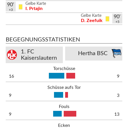
Gelbe Karte
90'
I. Prtajin
+3
Gelbe Karte
90'
D. Zeefuik
+5
BEGEGNUNGSSTATISTIKEN
1. FC
Hertha BSC
Kaiserslautern
Torschüsse
16
9
Schüsse aufs Tor
9
3
Fouls
9
13
Ecken