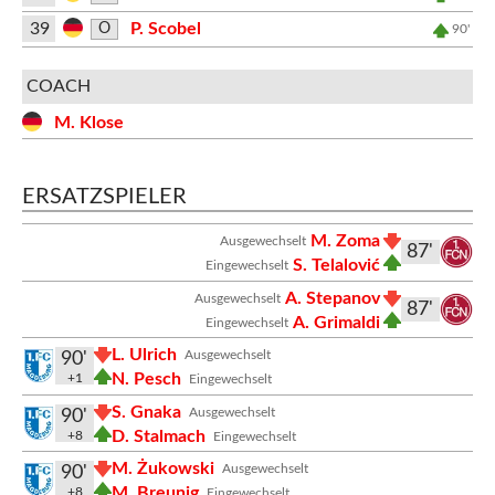
39
P. Scobel
O
90'
COACH
M. Klose
ERSATZSPIELER
M. Zoma
Ausgewechselt
87'
S. Telalović
Eingewechselt
A. Stepanov
Ausgewechselt
87'
A. Grimaldi
Eingewechselt
L. Ulrich
Ausgewechselt
90'
N. Pesch
+1
Eingewechselt
S. Gnaka
Ausgewechselt
90'
D. Stalmach
+8
Eingewechselt
M. Żukowski
Ausgewechselt
90'
M. Breunig
+8
Eingewechselt