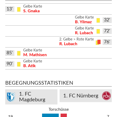
Gelbe Karte
13'
S. Gnaka
Gelbe Karte
32'
B. Yilmaz
Gelbe Karte
72'
R. Lubach
2. Gelbe > Rote Karte
76'
R. Lubach
Gelbe Karte
85'
M. Mathisen
Gelbe Karte
90'
B. Atik
BEGEGNUNGSSTATISTIKEN
1. FC
1. FC Nürnberg
Magdeburg
Torschüsse
19
7