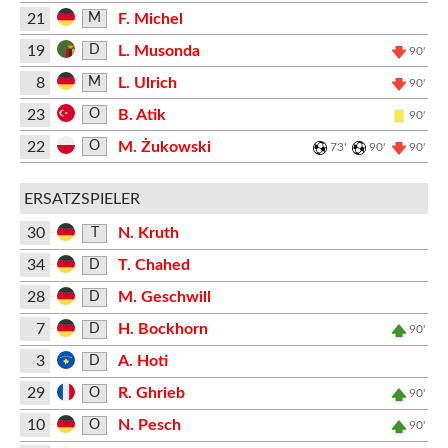
21
F. Michel
M
19
L. Musonda
D
90'
8
L. Ulrich
M
90'
23
B. Atik
O
90'
22
M. Żukowski
O
73'
90'
90'
ERSATZSPIELER
30
N. Kruth
T
34
T. Chahed
D
28
M. Geschwill
D
7
H. Bockhorn
D
90'
3
A. Hoti
D
29
R. Ghrieb
O
90'
10
N. Pesch
O
90'