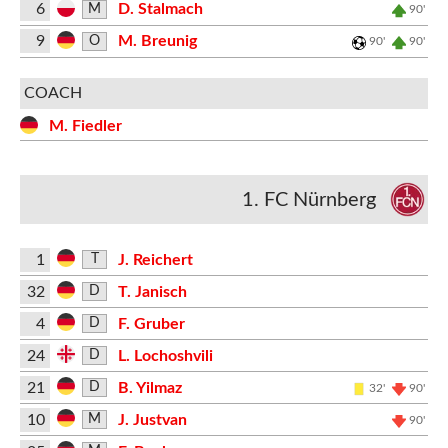
6
D. Stalmach
M
90'
9
M. Breunig
O
90'
90'
COACH
M. Fiedler
1. FC Nürnberg
1
J. Reichert
T
32
T. Janisch
D
4
F. Gruber
D
24
L. Lochoshvili
D
21
B. Yilmaz
D
32'
90'
10
J. Justvan
M
90'