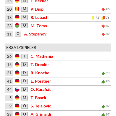
25
F. Becker
M
20
P. Diop
M
90'
18
R. Lubach
M
72'
76'
23
M. Zoma
O
87'
11
A. Stepanov
O
87'
ERSATZSPIELER
26
C. Mathenia
T
15
T. Drexler
D
31
R. Knoche
D
90'
41
E. Porstner
D
90'
44
O. Karafiát
D
5
T. Baack
M
9
S. Telalović
O
87'
33
A. Grimaldi
O
87'