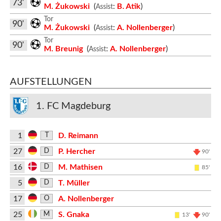
73'
M. Żukowski
(
:
B. Atik
)
Assist
Tor
90'
M. Żukowski
(
:
A. Nollenberger
)
Assist
Tor
90'
M. Breunig
(
:
A. Nollenberger
)
Assist
AUFSTELLUNGEN
1. FC Magdeburg
1
D. Reimann
T
27
P. Hercher
D
90'
16
M. Mathisen
D
85'
5
T. Müller
D
17
A. Nollenberger
O
25
S. Gnaka
M
13'
90'