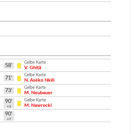
Gelbe Karte
58'
V. Ghiță
Gelbe Karte
71'
N. Aséko Nkili
Gelbe Karte
73'
M. Neubauer
Gelbe Karte
90'
M. Nawrocki
+3
90'
+7