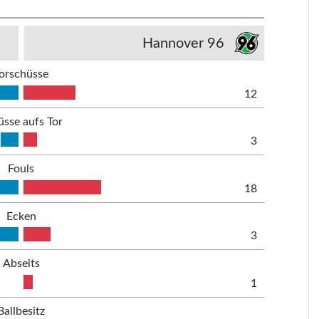
Hannover 96
orschüsse
12
üsse aufs Tor
3
Fouls
18
Ecken
3
Abseits
1
Ballbesitz