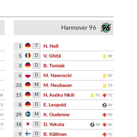
Hannover 96
1
N. Noll
T
5
V. Ghiță
D
58'
3
B. Tomiak
D
6
M. Nawrocki
D
90'
33
M. Neubauer
M
73'
15
N. Aséko Nkili
M
88'
71'
71'
8
E. Leopold
D
73'
56'
29
K. Oudenne
M
46'
90'
18
D. Yokota
O
73'
38'
46'
9
B. Källman
O
71'