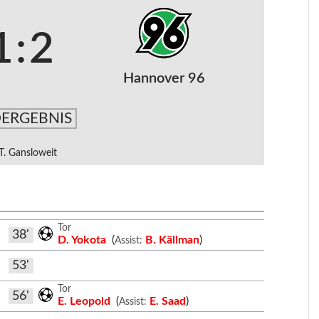
1
:
2
Hannover 96
ERGEBNIS
T. Gansloweit
Tor
38'
D. Yokota
(
B. Källman
)
Assist:
53'
Tor
56'
E. Leopold
(
E. Saad
)
Assist: