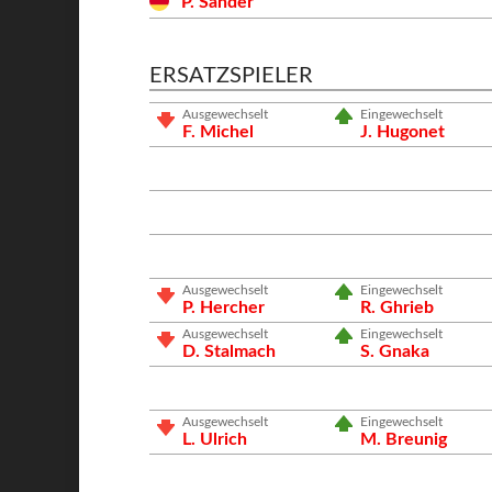
P. Sander
ERSATZSPIELER
Ausgewechselt
Eingewechselt
F. Michel
J. Hugonet
Ausgewechselt
Eingewechselt
P. Hercher
R. Ghrieb
Ausgewechselt
Eingewechselt
D. Stalmach
S. Gnaka
Ausgewechselt
Eingewechselt
L. Ulrich
M. Breunig