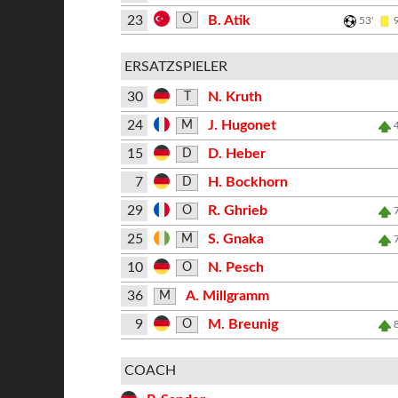
23
B. Atik
O
53'
ERSATZSPIELER
30
N. Kruth
T
24
J. Hugonet
M
15
D. Heber
D
7
H. Bockhorn
D
29
R. Ghrieb
O
25
S. Gnaka
M
10
N. Pesch
O
36
A. Millgramm
M
9
M. Breunig
O
COACH