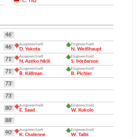
C. Titz
46'
Ausgewechselt
Eingewechselt
46'
D. Yokota
N. Weißhaupt
Ausgewechselt
Eingewechselt
71'
N. Aséko Nkili
S. Þórðarson
Ausgewechselt
Eingewechselt
71'
B. Källman
B. Pichler
73'
73'
Ausgewechselt
Eingewechselt
80'
E. Saad
W. Kokolo
88'
Ausgewechselt
Eingewechselt
90'
K. Oudenne
W. Taïbi