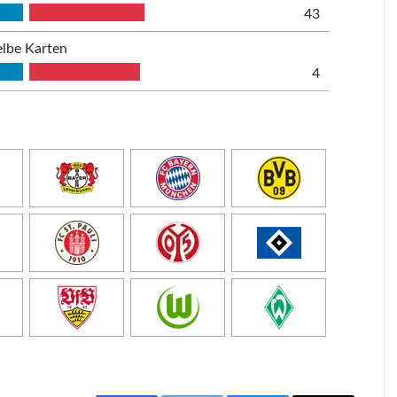
43
lbe Karten
4