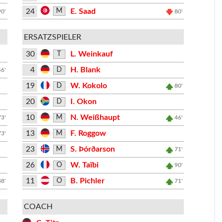
24
E. Saad
M
90'
80'
ERSATZSPIELER
30
L. Weinkauf
T
4
H. Blank
D
46'
19
W. Kokolo
D
80'
20
I. Okon
D
10
N. Weißhaupt
M
73'
46'
13
F. Roggow
M
73'
23
S. Þórðarson
M
71'
26
W. Taïbi
O
90'
11
B. Pichler
O
88'
71'
COACH