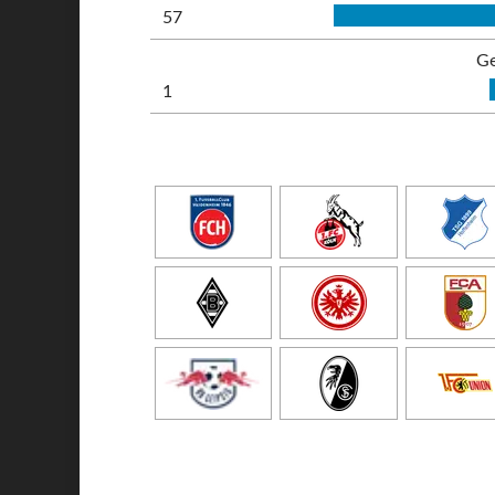
57
Ge
1