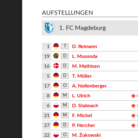
AUFSTELLUNGEN
1. FC Magdeburg
1
D. Reimann
T
19
L. Musonda
D
16
M. Mathisen
D
5
T. Müller
D
17
A. Nollenberger
O
8
L. Ulrich
M
6
D. Stalmach
M
21
F. Michel
M
27
P. Hercher
D
22
M. Żukowski
O