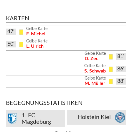
KARTEN
Gelbe Karte
47'
F. Michel
Gelbe Karte
60'
L. Ulrich
Gelbe Karte
81'
D. Zec
Gelbe Karte
86'
S. Schwab
Gelbe Karte
88'
M. Müller
BEGEGNUNGSSTATISTIKEN
1. FC
Holstein Kiel
Magdeburg