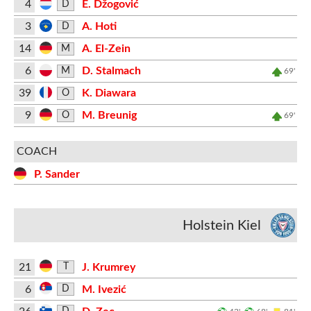
4
E. Džogović
D
3
A. Hoti
D
14
A. El-Zein
M
6
D. Stalmach
M
69'
39
K. Diawara
O
9
M. Breunig
O
69'
COACH
P. Sander
Holstein Kiel
21
J. Krumrey
T
6
M. Ivezić
D