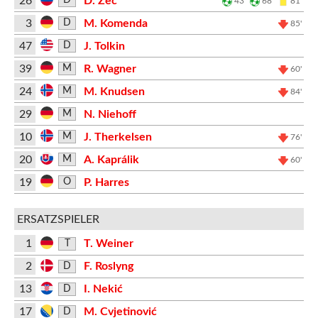
26
D. Zec
D
43'
68'
81'
3
M. Komenda
D
85'
47
J. Tolkin
D
39
R. Wagner
M
60'
24
M. Knudsen
M
84'
29
N. Niehoff
M
10
J. Therkelsen
M
76'
20
A. Kaprálik
M
60'
19
P. Harres
O
ERSATZSPIELER
1
T. Weiner
T
2
F. Roslyng
D
13
I. Nekić
D
17
M. Cvjetinović
D