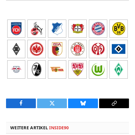
Facebook
Twitter
Bluesky
Copy
Link
WEITERE ARTIKEL
INSIDE90