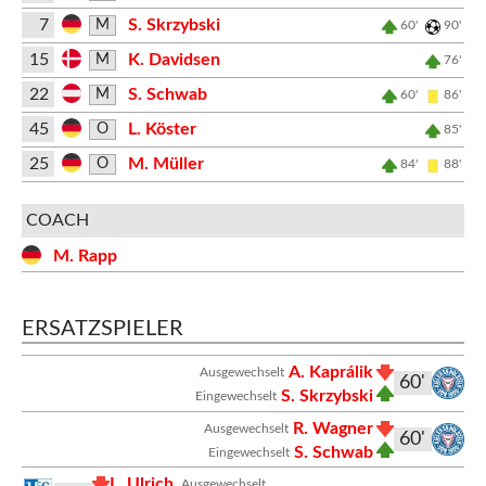
7
S. Skrzybski
M
60'
90'
15
K. Davidsen
M
76'
22
S. Schwab
M
60'
86'
45
L. Köster
O
85'
25
M. Müller
O
84'
88'
COACH
M. Rapp
ERSATZSPIELER
A. Kaprálik
Ausgewechselt
60'
S. Skrzybski
Eingewechselt
R. Wagner
Ausgewechselt
60'
S. Schwab
Eingewechselt
L. Ulrich
Ausgewechselt