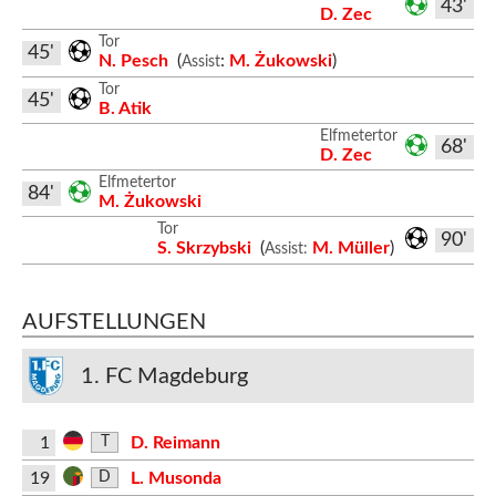
43'
D. Zec
Tor
45'
N. Pesch
(
:
M. Żukowski
)
Assist
Tor
45'
B. Atik
Elfmetertor
68'
D. Zec
Elfmetertor
84'
M. Żukowski
Tor
90'
S. Skrzybski
(
M. Müller
)
Assist:
AUFSTELLUNGEN
1. FC Magdeburg
1
D. Reimann
T
19
L. Musonda
D