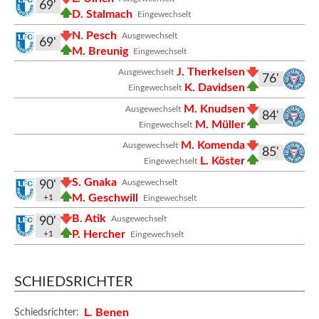
69'
D. Stalmach
Eingewechselt
N. Pesch
Ausgewechselt
69'
M. Breunig
Eingewechselt
J. Therkelsen
Ausgewechselt
76'
K. Davidsen
Eingewechselt
M. Knudsen
Ausgewechselt
84'
M. Müller
Eingewechselt
M. Komenda
Ausgewechselt
85'
L. Köster
Eingewechselt
S. Gnaka
Ausgewechselt
90'
M. Geschwill
+1
Eingewechselt
B. Atik
Ausgewechselt
90'
P. Hercher
+1
Eingewechselt
SCHIEDSRICHTER
L. Benen
Schiedsrichter: