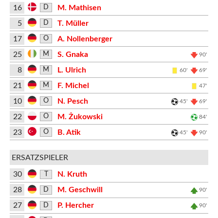
16
M. Mathisen
D
5
T. Müller
D
17
A. Nollenberger
O
25
S. Gnaka
M
90'
8
L. Ulrich
M
60'
69'
21
F. Michel
M
47'
10
N. Pesch
O
45'
69'
22
M. Żukowski
O
84'
23
B. Atik
O
45'
90'
ERSATZSPIELER
30
N. Kruth
T
28
M. Geschwill
D
90'
27
P. Hercher
D
90'