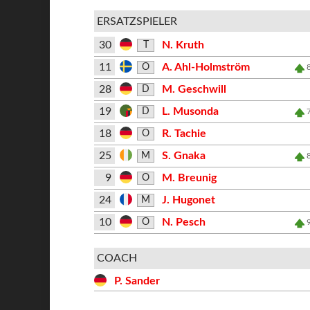
ERSATZSPIELER
30
N. Kruth
T
11
A. Ahl-Holmström
O
28
M. Geschwill
D
19
L. Musonda
D
18
R. Tachie
O
25
S. Gnaka
M
9
M. Breunig
O
24
J. Hugonet
M
10
N. Pesch
O
COACH
P. Sander