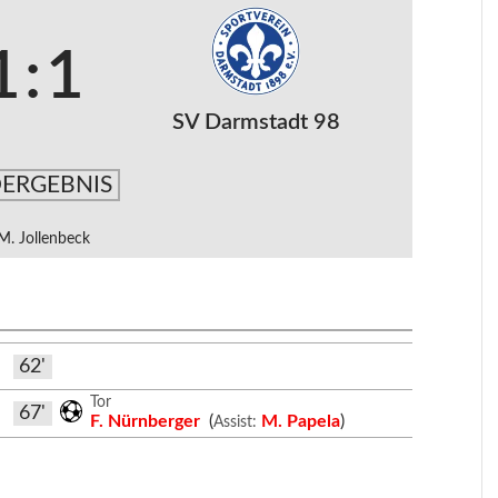
1
:
1
SV Darmstadt 98
ERGEBNIS
M. Jollenbeck
62'
Tor
67'
F. Nürnberger
(
M. Papela
)
Assist: