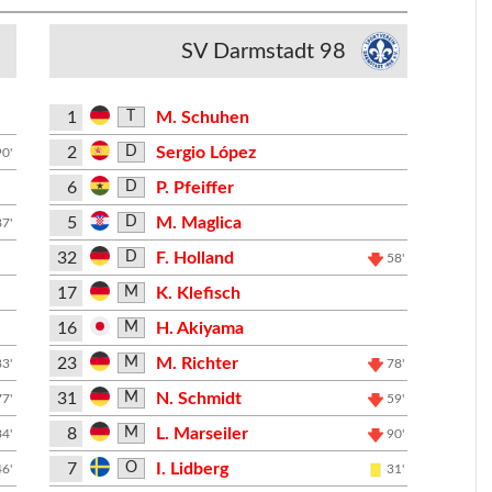
SV Darmstadt 98
1
M. Schuhen
T
2
Sergio López
D
90'
6
P. Pfeiffer
D
5
M. Maglica
D
87'
32
F. Holland
D
58'
17
K. Klefisch
M
16
H. Akiyama
M
23
M. Richter
M
83'
78'
31
N. Schmidt
M
77'
59'
8
L. Marseiler
M
84'
90'
7
I. Lidberg
O
46'
31'