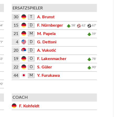
ERSATZSPIELER
30
A. Brunst
T
15
F. Nürnberger
D
84'
58'
62'
67'
21
M. Papela
M
59'
4
G. Dettoni
D
77'
20
A. Vukotić
D
19
F. Lakenmacher
O
83'
78'
22
S. Güler
O
90'
44
Y. Furukawa
M
90'
COACH
F. Kohfeldt