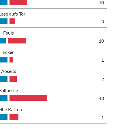
10
üsse aufs Tor
3
Fouls
10
Ecken
1
Abseits
2
Ballbesitz
43
lbe Karten
1