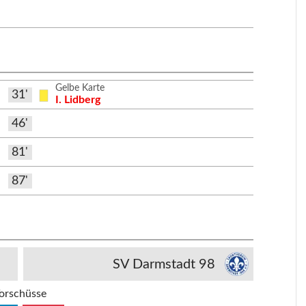
Gelbe Karte
31'
I. Lidberg
46'
81'
87'
SV Darmstadt 98
orschüsse