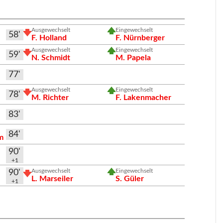
Ausgewechselt
Eingewechselt
58'
F. Holland
F. Nürnberger
Ausgewechselt
Eingewechselt
59'
N. Schmidt
M. Papela
77'
Ausgewechselt
Eingewechselt
78'
M. Richter
F. Lakenmacher
83'
84'
m
90'
+1
Ausgewechselt
Eingewechselt
90'
L. Marseiler
S. Güler
+1