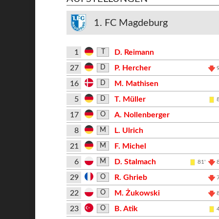
1. FC Magdeburg
1
D. Reimann
T
27
P. Hercher
D
16
M. Mathisen
D
5
T. Müller
D
17
A. Nollenberger
O
8
L. Ulrich
M
21
F. Michel
M
6
D. Stalmach
M
81'
29
R. Ghrieb
O
22
M. Żukowski
O
23
B. Atik
O