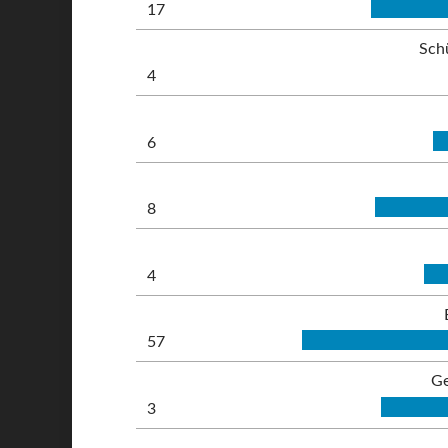
17
Sch
4
6
8
4
57
Ge
3