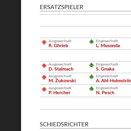
ERSATZSPIELER
Ausgewechselt
Eingewechselt
R. Ghrieb
L. Musonda
Ausgewechselt
Eingewechselt
D. Stalmach
S. Gnaka
Ausgewechselt
Eingewechselt
M. Żukowski
A. Ahl-Holmströ
Ausgewechselt
Eingewechselt
P. Hercher
N. Pesch
SCHIEDSRICHTER