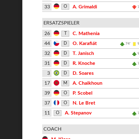
33
A. Grimaldi
O
ERSATZSPIELER
26
C. Mathenia
T
44
O. Karafiát
D
74'
32
T. Janisch
D
31
R. Knoche
D
3
D. Soares
D
17
A. Chaikhoun
M
39
P. Scobel
O
37
N. Le Bret
O
11
A. Stepanov
O
COACH