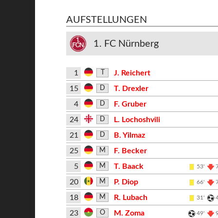
AUFSTELLUNGEN
1. FC Nürnberg
1
J. Reichert
T
15
T. Drexler
D
4
F. Gruber
D
24
L. Lochoshvili
D
21
B. Yilmaz
D
25
F. Becker
M
5
T. Baack
M
53'
20
P. Diop
M
66'
18
R. Lubach
M
31'
23
M. Zoma
O
49'