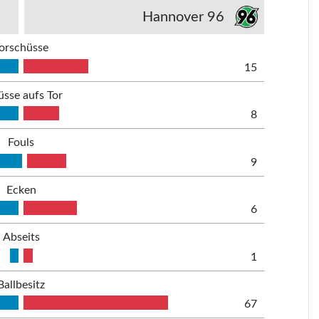
Hannover 96
orschüsse
15
üsse aufs Tor
8
Fouls
9
Ecken
6
Abseits
1
Ballbesitz
67