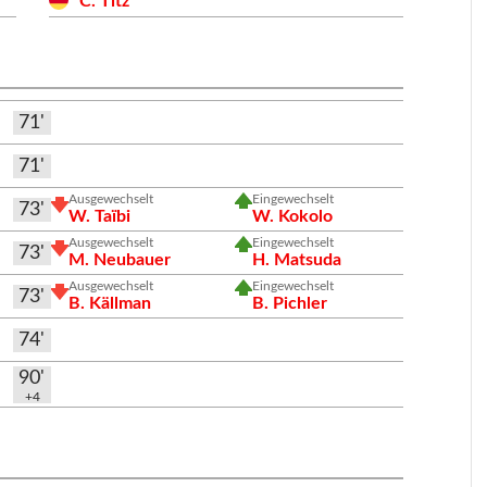
C. Titz
71'
71'
Ausgewechselt
Eingewechselt
73'
W. Taïbi
W. Kokolo
Ausgewechselt
Eingewechselt
73'
M. Neubauer
H. Matsuda
Ausgewechselt
Eingewechselt
73'
B. Källman
B. Pichler
74'
90'
+4