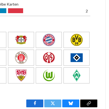
lbe Karten
2
Facebook
Twitter
Bluesky
Copy