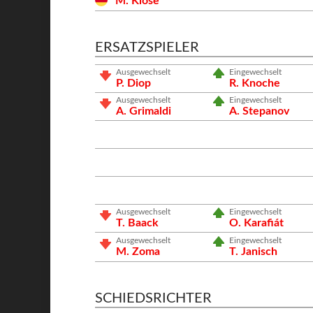
M. Klose
ERSATZSPIELER
Ausgewechselt
Eingewechselt
P. Diop
R. Knoche
Ausgewechselt
Eingewechselt
A. Grimaldi
A. Stepanov
Ausgewechselt
Eingewechselt
T. Baack
O. Karafiát
Ausgewechselt
Eingewechselt
M. Zoma
T. Janisch
SCHIEDSRICHTER