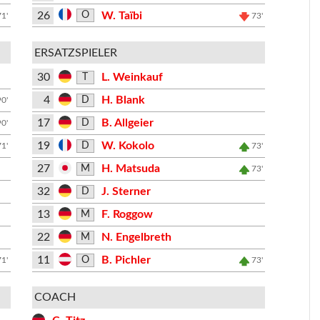
26
W. Taïbi
O
71'
73'
ERSATZSPIELER
30
L. Weinkauf
T
4
H. Blank
D
90'
17
B. Allgeier
D
90'
19
W. Kokolo
D
71'
73'
27
H. Matsuda
M
73'
32
J. Sterner
D
13
F. Roggow
M
22
N. Engelbreth
M
11
B. Pichler
O
71'
73'
COACH