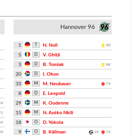
Hannover 96
1
N. Noll
T
90'
5
V. Ghiță
D
3
B. Tomiak
D
86'
20
I. Okon
D
33
M. Neubauer
M
73'
8
E. Leopold
D
29
K. Oudenne
M
74'
15
N. Aséko Nkili
M
71'
18
D. Yokota
O
44'
9
B. Källman
O
90'
19'
73'