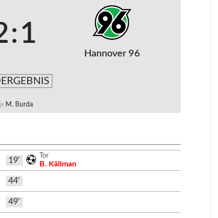
2
:
1
Hannover 96
ERGEBNIS
M. Burda
Tor
19'
B. Källman
44'
49'