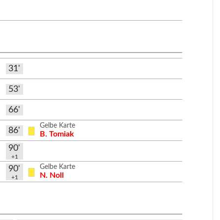
31'
53'
66'
Gelbe Karte
86'
B. Tomiak
90'
+1
Gelbe Karte
90'
N. Noll
+1