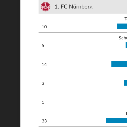
1. FC Nürnberg
T
10
Sch
5
14
3
1
33