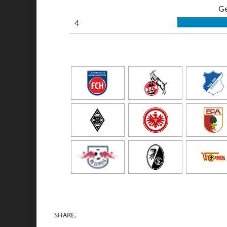
Ge
4
SHARE.