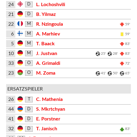
24
L. Lochoshvili
D
21
B. Yilmaz
D
22
R. Nzingoula
M
59'
6
A. Marhiev
M
59'
5
T. Baack
M
83'
10
J. Justvan
M
25'
28'
83'
33
A. Grimaldi
O
72'
23
M. Zoma
O
41'
50'
65'
ERSATZSPIELER
26
C. Mathenia
T
44
S. Mkrtchyan
D
41
E. Porstner
D
32
T. Janisch
D
83'