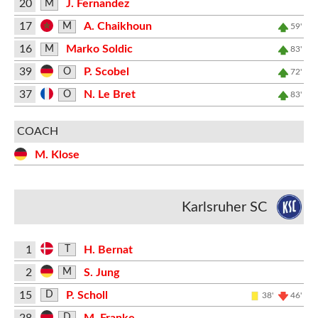
20
J. Fernandez
M
17
A. Chaikhoun
M
59'
16
Marko Soldic
M
83'
39
P. Scobel
O
72'
37
N. Le Bret
O
83'
COACH
M. Klose
Karlsruher SC
1
H. Bernat
T
2
S. Jung
M
15
P. Scholl
D
38'
46'
28
M. Franke
D