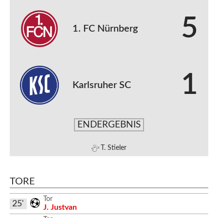
5
1. FC Nürnberg
1
Karlsruher SC
ENDERGEBNIS
T. Stieler
TORE
Tor
25'
J. Justvan