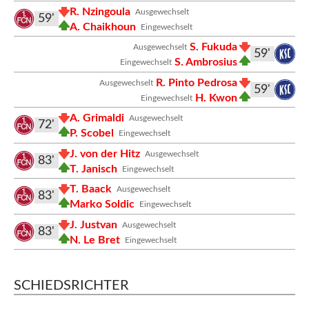
R. Nzingoula
Ausgewechselt
59'
A. Chaikhoun
Eingewechselt
S. Fukuda
Ausgewechselt
59'
S. Ambrosius
Eingewechselt
R. Pinto Pedrosa
Ausgewechselt
59'
H. Kwon
Eingewechselt
A. Grimaldi
Ausgewechselt
72'
P. Scobel
Eingewechselt
J. von der Hitz
Ausgewechselt
83'
T. Janisch
Eingewechselt
T. Baack
Ausgewechselt
83'
Marko Soldic
Eingewechselt
J. Justvan
Ausgewechselt
83'
N. Le Bret
Eingewechselt
SCHIEDSRICHTER