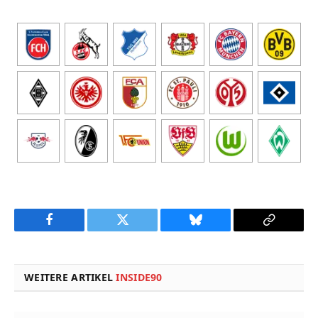
Facebook
Twitter
Bluesky
Copy
Link
WEITERE ARTIKEL
INSIDE90