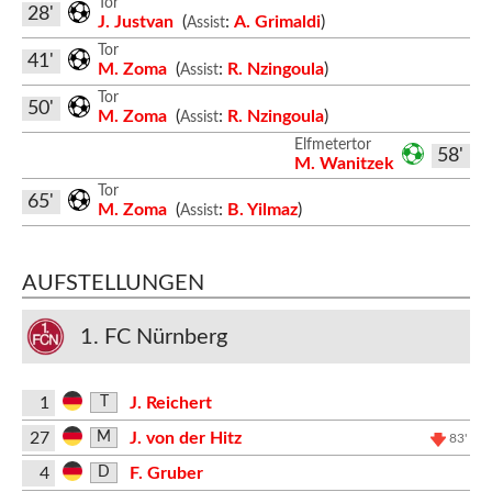
Tor
28'
J. Justvan
(
:
A. Grimaldi
)
Assist
Tor
41'
M. Zoma
(
:
R. Nzingoula
)
Assist
Tor
50'
M. Zoma
(
:
R. Nzingoula
)
Assist
Elfmetertor
58'
M. Wanitzek
Tor
65'
M. Zoma
(
:
B. Yilmaz
)
Assist
AUFSTELLUNGEN
1. FC Nürnberg
1
J. Reichert
T
27
J. von der Hitz
M
83'
4
F. Gruber
D