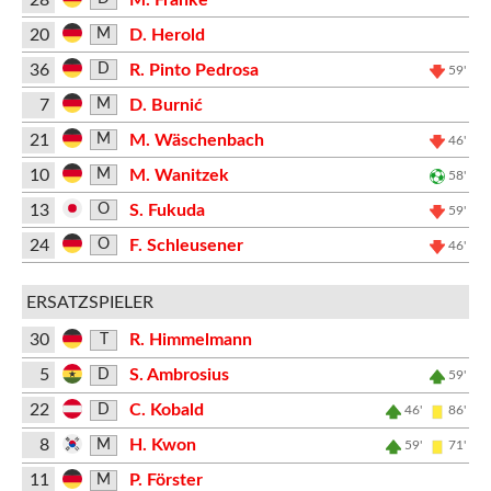
20
D. Herold
M
36
R. Pinto Pedrosa
D
59'
7
D. Burnić
M
21
M. Wäschenbach
M
46'
10
M. Wanitzek
M
58'
13
S. Fukuda
O
59'
24
F. Schleusener
O
46'
ERSATZSPIELER
30
R. Himmelmann
T
5
S. Ambrosius
D
59'
22
C. Kobald
D
46'
86'
8
H. Kwon
M
59'
71'
11
P. Förster
M