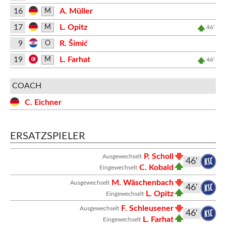
16
A. Müller
M
17
L. Opitz
M
46'
9
R. Šimić
O
19
L. Farhat
M
46'
COACH
C. Eichner
ERSATZSPIELER
P. Scholl
Ausgewechselt
46'
C. Kobald
Eingewechselt
M. Wäschenbach
Ausgewechselt
46'
L. Opitz
Eingewechselt
F. Schleusener
Ausgewechselt
46'
L. Farhat
Eingewechselt