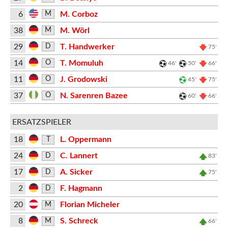
6
M. Corboz
M
38
M. Wörl
M
29
T. Handwerker
D
75'
14
T. Momuluh
O
46'
50'
66'
11
J. Grodowski
O
45'
75'
37
N. Sarenren Bazee
O
60'
66'
ERSATZSPIELER
18
L. Oppermann
T
24
C. Lannert
D
83'
17
A. Sicker
D
75'
2
F. Hagmann
D
20
Florian Micheler
M
8
S. Schreck
M
66'