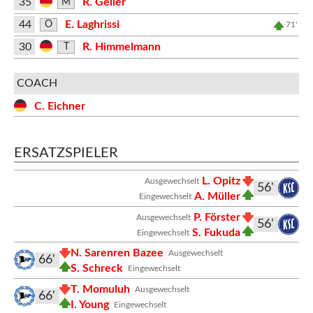
35
R. Geller
M
44
E. Laghrissi
O
71'
30
R. Himmelmann
T
COACH
C. Eichner
ERSATZSPIELER
L. Opitz
Ausgewechselt
56'
A. Müller
Eingewechselt
P. Förster
Ausgewechselt
56'
S. Fukuda
Eingewechselt
N. Sarenren Bazee
Ausgewechselt
66'
S. Schreck
Eingewechselt
T. Momuluh
Ausgewechselt
66'
I. Young
Eingewechselt