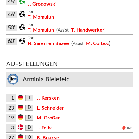
45'
J. Grodowski
Tor
46'
T. Momuluh
Tor
50'
T. Momuluh
(
:
T. Handwerker
)
Assist
Tor
60'
N. Sarenren Bazee
(
:
M. Corboz
)
Assist
AUFSTELLUNGEN
Arminia Bielefeld
1
J. Kersken
T
23
L. Schneider
D
19
M. Großer
D
3
J. Felix
D
83'
27
B. Boakye
O