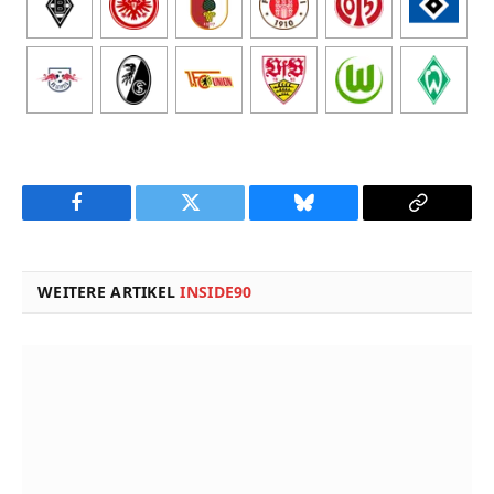
Facebook
Twitter
Bluesky
Copy
Link
WEITERE ARTIKEL
INSIDE90