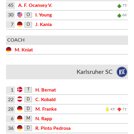
45
A. F. Ocansey V.
75'
30
I. Young
O
66'
7
J. Kania
O
COACH
M. Kniat
Karlsruher SC
1
H. Bernat
T
22
C. Kobald
D
28
M. Franke
D
45'
71'
6
N. Rapp
M
36
R. Pinto Pedrosa
D