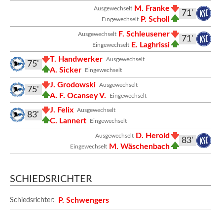
M. Franke
Ausgewechselt
71'
P. Scholl
Eingewechselt
F. Schleusener
Ausgewechselt
71'
E. Laghrissi
Eingewechselt
T. Handwerker
Ausgewechselt
75'
A. Sicker
Eingewechselt
J. Grodowski
Ausgewechselt
75'
A. F. Ocansey V.
Eingewechselt
J. Felix
Ausgewechselt
83'
C. Lannert
Eingewechselt
D. Herold
Ausgewechselt
83'
M. Wäschenbach
Eingewechselt
SCHIEDSRICHTER
P. Schwengers
Schiedsrichter: