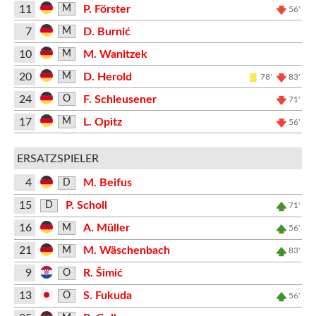
11
P. Förster
M
56'
7
D. Burnić
M
10
M. Wanitzek
M
20
D. Herold
M
78'
83'
24
F. Schleusener
O
71'
17
L. Opitz
M
56'
ERSATZSPIELER
4
M. Beifus
D
15
P. Scholl
D
71'
16
A. Müller
M
56'
21
M. Wäschenbach
M
83'
9
R. Šimić
O
13
S. Fukuda
O
56'