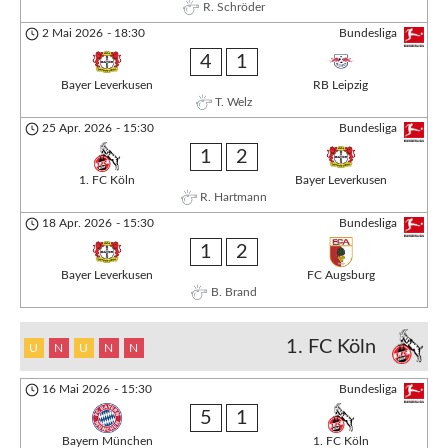
R. Schröder
2 Mai 2026
-
18:30
Bundesliga
4
1
Bayer Leverkusen
RB Leipzig
T. Welz
25 Apr. 2026
-
15:30
Bundesliga
1
2
1. FC Köln
Bayer Leverkusen
R. Hartmann
18 Apr. 2026
-
15:30
Bundesliga
1
2
Bayer Leverkusen
FC Augsburg
B. Brand
1. FC Köln
U
N
U
N
N
16 Mai 2026
-
15:30
Bundesliga
5
1
Bayern München
1. FC Köln