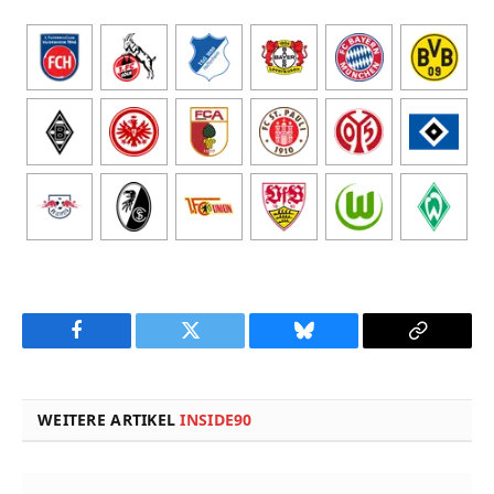
Facebook
Twitter
Bluesky
Copy
Link
WEITERE ARTIKEL
INSIDE90