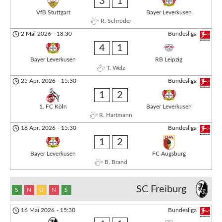
3
1
VfB Stuttgart
Bayer Leverkusen
R. Schröder
2 Mai 2026
-
18:30
Bundesliga
4
1
Bayer Leverkusen
RB Leipzig
T. Welz
25 Apr. 2026
-
15:30
Bundesliga
1
2
1. FC Köln
Bayer Leverkusen
R. Hartmann
18 Apr. 2026
-
15:30
Bundesliga
1
2
Bayer Leverkusen
FC Augsburg
B. Brand
SC Freiburg
S
N
U
N
S
16 Mai 2026
-
15:30
Bundesliga