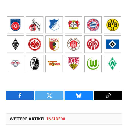
Facebook
Twitter
Bluesky
Copy
Link
WEITERE ARTIKEL
INSIDE90