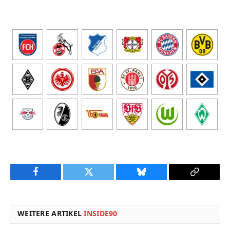
Facebook
Twitter
Bluesky
Copy
Link
WEITERE ARTIKEL
INSIDE90