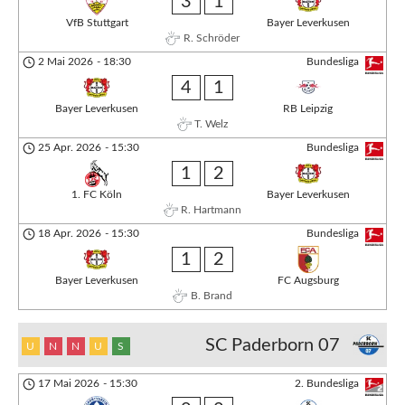
3
1
VfB Stuttgart
Bayer Leverkusen
R. Schröder
2 Mai 2026
-
18:30
Bundesliga
4
1
Bayer Leverkusen
RB Leipzig
T. Welz
25 Apr. 2026
-
15:30
Bundesliga
1
2
1. FC Köln
Bayer Leverkusen
R. Hartmann
18 Apr. 2026
-
15:30
Bundesliga
1
2
Bayer Leverkusen
FC Augsburg
B. Brand
SC Paderborn 07
U
N
N
U
S
17 Mai 2026
-
15:30
2. Bundesliga