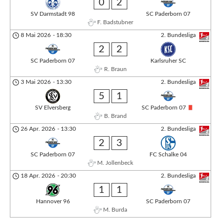
0
2
SV Darmstadt 98
SC Paderborn 07
F. Badstubner
8 Mai 2026
-
18:30
2. Bundesliga
2
2
SC Paderborn 07
Karlsruher SC
R. Braun
3 Mai 2026
-
13:30
2. Bundesliga
5
1
SV Elversberg
SC Paderborn 07
B. Brand
26 Apr. 2026
-
13:30
2. Bundesliga
2
3
SC Paderborn 07
FC Schalke 04
M. Jollenbeck
18 Apr. 2026
-
20:30
2. Bundesliga
1
1
Hannover 96
SC Paderborn 07
M. Burda