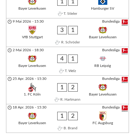
1
1
Bayer Leverkusen
Hamburger SV
T. Stieler
9 Mai 2026
-
15:30
Bundesliga
3
1
VfB Stuttgart
Bayer Leverkusen
R. Schröder
2 Mai 2026
-
18:30
Bundesliga
4
1
Bayer Leverkusen
RB Leipzig
T. Welz
25 Apr. 2026
-
15:30
Bundesliga
1
2
1. FC Köln
Bayer Leverkusen
R. Hartmann
18 Apr. 2026
-
15:30
Bundesliga
1
2
Bayer Leverkusen
FC Augsburg
B. Brand