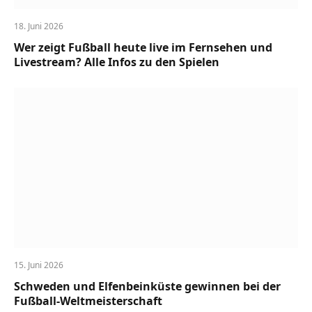
18. Juni 2026
Wer zeigt Fußball heute live im Fernsehen und
Livestream? Alle Infos zu den Spielen
15. Juni 2026
Schweden und Elfenbeinküste gewinnen bei der
Fußball-Weltmeisterschaft