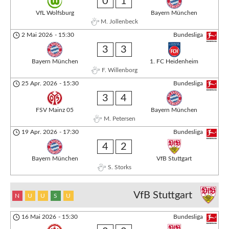
0
1
VfL Wolfsburg
Bayern München
M. Jollenbeck
2 Mai 2026
-
15:30
Bundesliga
3
3
Bayern München
1. FC Heidenheim
F. Willenborg
25 Apr. 2026
-
15:30
Bundesliga
3
4
FSV Mainz 05
Bayern München
M. Petersen
19 Apr. 2026
-
17:30
Bundesliga
4
2
Bayern München
VfB Stuttgart
S. Storks
VfB Stuttgart
N
U
U
S
U
16 Mai 2026
-
15:30
Bundesliga