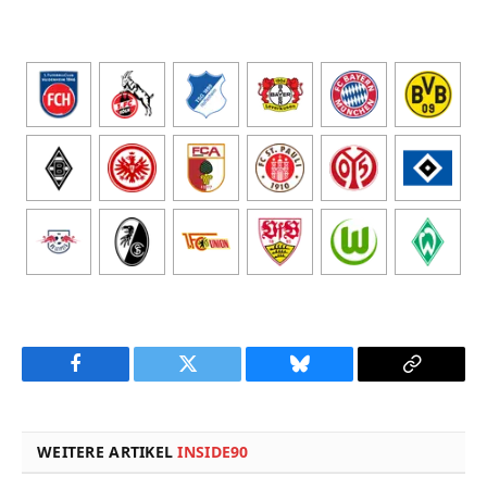
Facebook
Twitter
Bluesky
Copy
Link
WEITERE ARTIKEL
INSIDE90