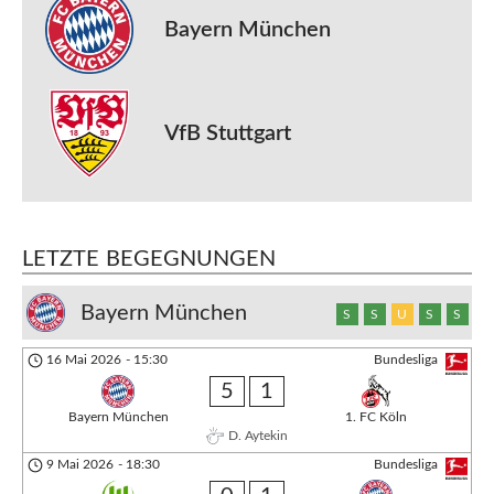
Bayern München
VfB Stuttgart
LETZTE BEGEGNUNGEN
Bayern München
S
S
U
S
S
16 Mai 2026
-
15:30
Bundesliga
5
1
Bayern München
1. FC Köln
D. Aytekin
9 Mai 2026
-
18:30
Bundesliga