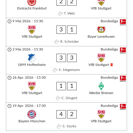
2
2
Eintracht Frankfurt
VfB Stuttgart
T. Welz
9 Mai 2026
-
15:30
Bundesliga
3
1
VfB Stuttgart
Bayer Leverkusen
R. Schröder
2 Mai 2026
-
15:30
Bundesliga
3
3
1899 Hoffenheim
VfB Stuttgart
S. Stegemann
26 Apr. 2026
-
15:30
Bundesliga
1
1
VfB Stuttgart
Werder Bremen
C. Dingert
19 Apr. 2026
-
17:30
Bundesliga
4
2
Bayern München
VfB Stuttgart
S. Storks