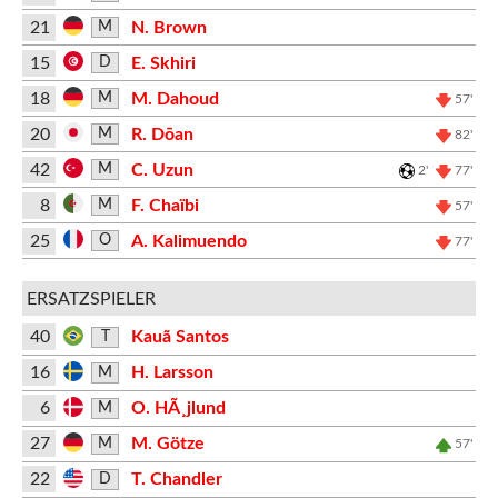
21
N. Brown
M
15
E. Skhiri
D
18
M. Dahoud
M
57'
20
R. Dōan
M
82'
42
C. Uzun
M
2'
77'
8
F. Chaïbi
M
57'
25
A. Kalimuendo
O
77'
ERSATZSPIELER
40
Kauã Santos
T
16
H. Larsson
M
6
O. HÃ¸jlund
M
27
M. Götze
M
57'
22
T. Chandler
D