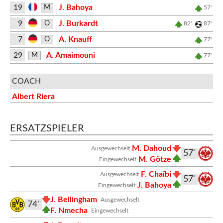
19
J. Bahoya
M
57'
9
J. Burkardt
O
82'
87'
7
A. Knauff
O
77'
29
A. Amaimouni
M
77'
COACH
Albert Riera
ERSATZSPIELER
M. Dahoud
Ausgewechselt
57'
M. Götze
Eingewechselt
F. Chaïbi
Ausgewechselt
57'
J. Bahoya
Eingewechselt
J. Bellingham
Ausgewechselt
74'
F. Nmecha
Eingewechselt