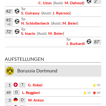
2'
C. Uzun
(
M. Dahoud
)
Assist:
Tor
42'
S. Guirassy
(
:
J. Ryerson
)
Assist
Tor
45'
N. Schlotterbeck
(
:
M. Beier
)
Assist
+1
Tor
72'
S. Inacio
(
:
M. Beier
)
Assist
Tor
87'
J. Burkardt
AUFSTELLUNGEN
Borussia Dortmund
1
G. Kobel
T
90'
49
L. Reggiani
D
21'
88'
3
W. Anton
D