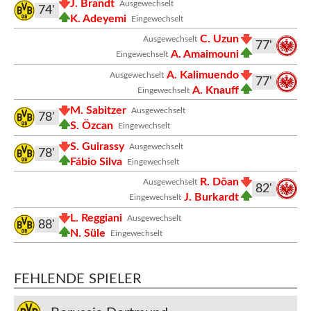
J. Brandt
Ausgewechselt
74'
K. Adeyemi
Eingewechselt
C. Uzun
Ausgewechselt
77'
A. Amaimouni
Eingewechselt
A. Kalimuendo
Ausgewechselt
77'
A. Knauff
Eingewechselt
M. Sabitzer
Ausgewechselt
78'
S. Özcan
Eingewechselt
S. Guirassy
Ausgewechselt
78'
Fábio Silva
Eingewechselt
R. Dōan
Ausgewechselt
82'
J. Burkardt
Eingewechselt
L. Reggiani
Ausgewechselt
88'
N. Süle
Eingewechselt
FEHLENDE SPIELER