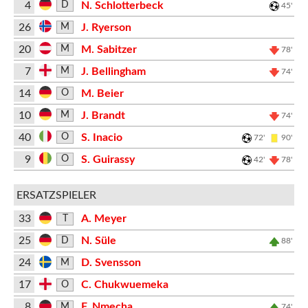
4
N. Schlotterbeck
D
45'
26
J. Ryerson
M
20
M. Sabitzer
M
78'
7
J. Bellingham
M
74'
14
M. Beier
O
10
J. Brandt
M
74'
40
S. Inacio
O
72'
90'
9
S. Guirassy
O
42'
78'
ERSATZSPIELER
33
A. Meyer
T
25
N. Süle
D
88'
24
D. Svensson
M
17
C. Chukwuemeka
O
8
F. Nmecha
M
74'