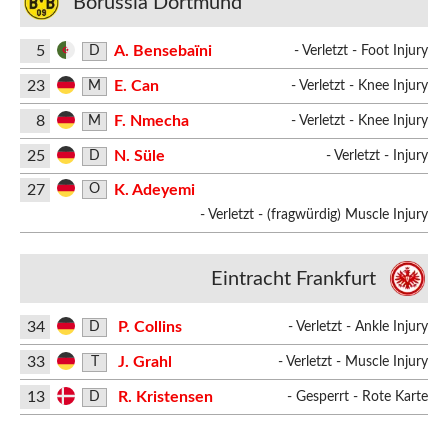
Borussia Dortmund
5
A. Bensebaïni
D
- Verletzt - Foot Injury
23
E. Can
M
- Verletzt - Knee Injury
8
F. Nmecha
M
- Verletzt - Knee Injury
25
N. Süle
D
- Verletzt - Injury
27
K. Adeyemi
O
- Verletzt - (fragwürdig) Muscle Injury
Eintracht Frankfurt
34
P. Collins
D
- Verletzt - Ankle Injury
33
J. Grahl
T
- Verletzt - Muscle Injury
13
R. Kristensen
D
- Gesperrt - Rote Karte