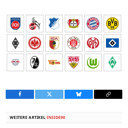
Facebook
Twitter
Bluesky
Copy
Link
WEITERE ARTIKEL
INSIDE90