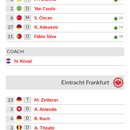
2
Yan Couto
D
6
S. Özcan
M
78'
27
K. Adeyemi
O
74'
21
Fábio Silva
O
78'
COACH
N. Kovač
Eintracht Frankfurt
23
M. Zetterer
T
5
A. Amenda
D
4
R. Koch
D
3
A. Theate
D