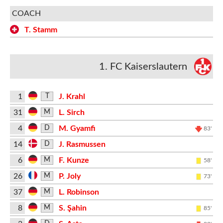
COACH
T. Stamm
1. FC Kaiserslautern
1
J. Krahl
T
31
L. Sirch
M
4
M. Gyamfi
D
83'
14
J. Rasmussen
D
6
F. Kunze
M
58'
26
P. Joly
M
73'
37
L. Robinson
M
8
S. Şahin
M
85'