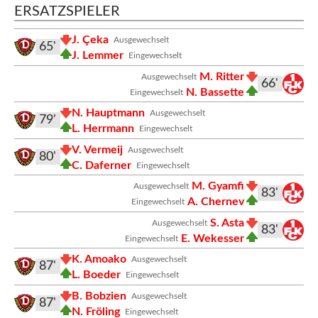
ERSATZSPIELER
J. Çeka
Ausgewechselt
65'
J. Lemmer
Eingewechselt
M. Ritter
Ausgewechselt
66'
N. Bassette
Eingewechselt
N. Hauptmann
Ausgewechselt
79'
L. Herrmann
Eingewechselt
V. Vermeij
Ausgewechselt
80'
C. Daferner
Eingewechselt
M. Gyamfi
Ausgewechselt
83'
A. Chernev
Eingewechselt
S. Asta
Ausgewechselt
83'
E. Wekesser
Eingewechselt
K. Amoako
Ausgewechselt
87'
L. Boeder
Eingewechselt
B. Bobzien
Ausgewechselt
87'
N. Fröling
Eingewechselt