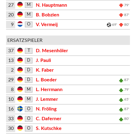
27
N. Hauptmann
M
79'
20
B. Bobzien
M
87'
9
V. Vermeij
O
69'
80'
ERSATZSPIELER
37
D. Mesenhöler
T
13
J. Pauli
D
2
K. Faber
D
29
L. Boeder
D
87'
8
L. Herrmann
M
79'
10
J. Lemmer
M
65'
16
N. Fröling
O
87'
33
C. Daferner
O
80'
30
S. Kutschke
O