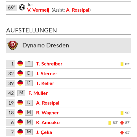
Tor
69'
V. Vermeij
(
:
A. Rossipal
)
Assist
AUFSTELLUNGEN
Dynamo Dresden
1
T. Schreiber
T
85'
32
J. Sterner
D
39
T. Keller
D
42
F. Muller
M
19
A. Rossipal
D
18
R. Wagner
M
90'
6
K. Amoako
M
85'
87'
7
J. Çeka
M
65'