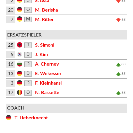
2
S. Asta
D
83'
20
M. Berisha
O
7
M. Ritter
M
66'
ERSATZSPIELER
25
S. Simoni
T
5
J. Kim
D
16
A. Chernev
D
83'
13
E. Wekesser
D
83'
3
F. Kleinhansl
D
17
N. Bassette
O
66'
COACH
T. Lieberknecht