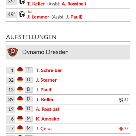
35'
T. Keller
(
:
A. Rossipal
)
Assist
Tor
49'
J. Lemmer
(
:
J. Pauli
)
Assist
AUFSTELLUNGEN
Dynamo Dresden
1
T. Schreiber
T
32
J. Sterner
D
13
J. Pauli
D
39
T. Keller
D
35'
19
A. Rossipal
D
6
K. Amoako
M
7
J. Çeka
M
76'