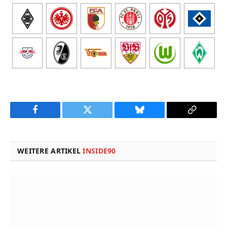
Facebook
Twitter
Bluesky
Copy
Link
WEITERE ARTIKEL
INSIDE90