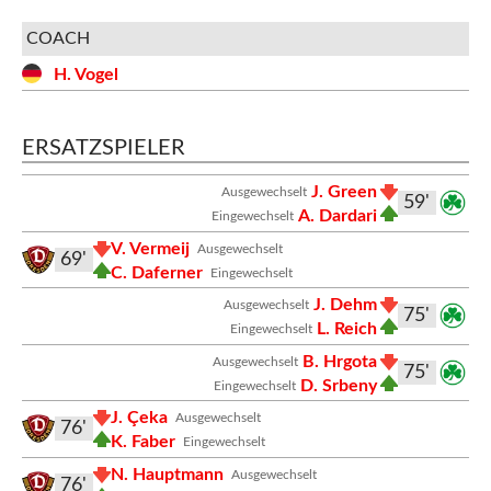
COACH
H. Vogel
ERSATZSPIELER
J. Green
Ausgewechselt
59'
A. Dardari
Eingewechselt
V. Vermeij
Ausgewechselt
69'
C. Daferner
Eingewechselt
J. Dehm
Ausgewechselt
75'
L. Reich
Eingewechselt
B. Hrgota
Ausgewechselt
75'
D. Srbeny
Eingewechselt
J. Çeka
Ausgewechselt
76'
K. Faber
Eingewechselt
N. Hauptmann
Ausgewechselt
76'