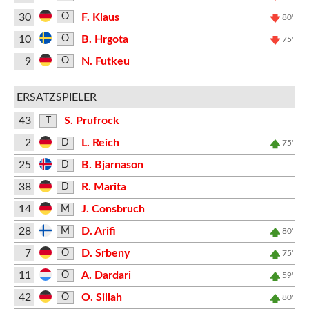
30
F. Klaus
O
80'
10
B. Hrgota
O
75'
9
N. Futkeu
O
ERSATZSPIELER
43
S. Prufrock
T
2
L. Reich
D
75'
25
B. Bjarnason
D
38
R. Marita
D
14
J. Consbruch
M
28
D. Arifi
M
80'
7
D. Srbeny
O
75'
11
A. Dardari
O
59'
42
O. Sillah
O
80'