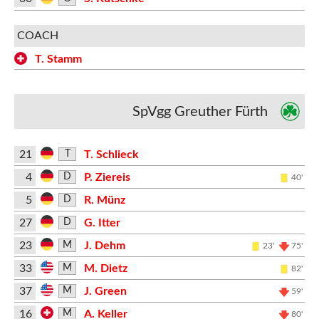
COACH
T. Stamm
SpVgg Greuther Fürth
21
T. Schlieck
T
4
P. Ziereis
D
40'
5
R. Münz
D
27
G. Itter
D
23
J. Dehm
M
23'
75'
33
M. Dietz
M
82'
37
J. Green
M
59'
16
A. Keller
M
80'