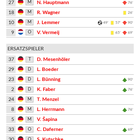
27
N. Hauptmann
M
76'
18
R. Wagner
M
26'
10
J. Lemmer
M
49'
57'
90'
9
V. Vermeij
O
65'
69'
ERSATZSPIELER
37
D. Mesenhöler
T
29
L. Boeder
D
23
L. Bünning
D
90'
2
K. Faber
D
76'
24
T. Menzel
M
8
L. Herrmann
M
76'
5
V. Šapina
M
33
C. Daferner
O
69'
30
S. Kutschke
O