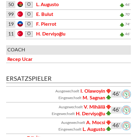
50
L. Augusto
O
46'
99
E. Bulut
O
70'
19
F. Pierrot
O
74'
11
H. Dervişoğlu
O
46'
COACH
Recep Ucar
ERSATZSPIELER
I. Olawoyin
Ausgewechselt
46'
M. Sagnan
Eingewechselt
V. Mihăilă
Ausgewechselt
46'
H. Dervişoğlu
Eingewechselt
A. Mocsi
Ausgewechselt
46'
L. Augusto
Eingewechselt