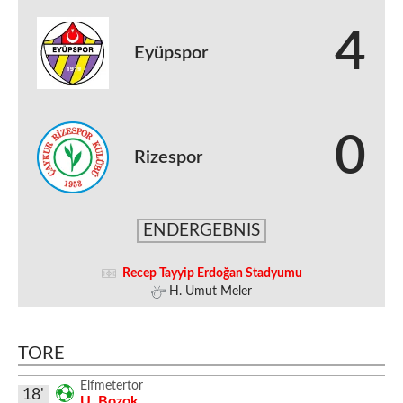
4
Eyüpspor
0
Rizespor
ENDERGEBNIS
Recep Tayyip Erdoğan Stadyumu
H. Umut Meler
TORE
Elfmetertor
18'
U. Bozok