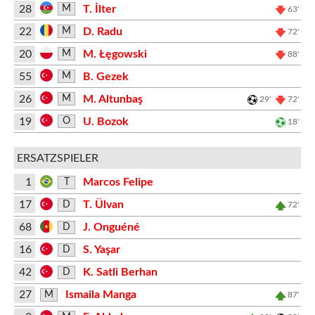
28
T. İlter
M
63'
22
D. Radu
M
72'
20
M. Łęgowski
M
88'
55
B. Gezek
M
26
M. Altunbaş
M
29'
72'
19
U. Bozok
O
18'
ERSATZSPIELER
1
Marcos Felipe
T
17
T. Ülvan
D
72'
68
J. Onguéné
D
16
S. Yaşar
D
42
K. Satli Berhan
D
27
Ismaila Manga
M
87'