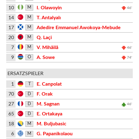
10
I. Olawoyin
M
46'
14
T. Antalyalı
M
17
Adedire Emmanuel Awokoya-Mebude
M
20
Q. Laçi
M
7
V. Mihăilă
M
46'
9
A. Sowe
O
74'
ERSATZSPIELER
1
E. Canpolat
T
70
F. Orak
D
27
M. Sagnan
D
46'
65
E. Ortakaya
D
18
M. Buljubasic
M
6
G. Papanikolaou
M