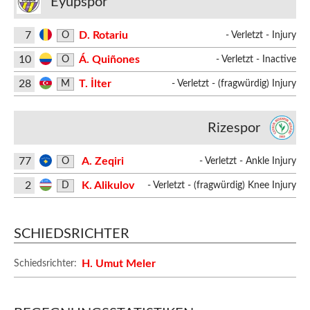
Eyüpspor
7
D. Rotariu
O
- Verletzt - Injury
10
Á. Quiñones
O
- Verletzt - Inactive
28
T. İlter
M
- Verletzt - (fragwürdig) Injury
Rizespor
77
A. Zeqiri
O
- Verletzt - Ankle Injury
2
K. Alikulov
D
- Verletzt - (fragwürdig) Knee Injury
SCHIEDSRICHTER
H. Umut Meler
Schiedsrichter: