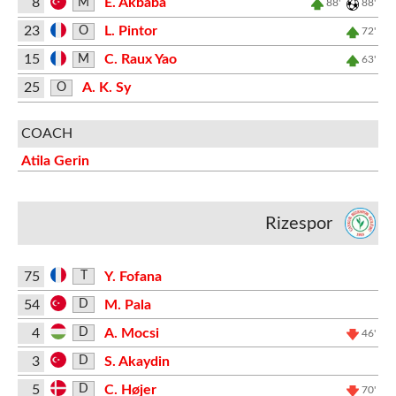
8
E. Akbaba
M
88'
88'
23
L. Pintor
O
72'
15
C. Raux Yao
M
63'
25
A. K. Sy
O
COACH
Atila Gerin
Rizespor
75
Y. Fofana
T
54
M. Pala
D
4
A. Mocsi
D
46'
3
S. Akaydin
D
5
C. Højer
D
70'