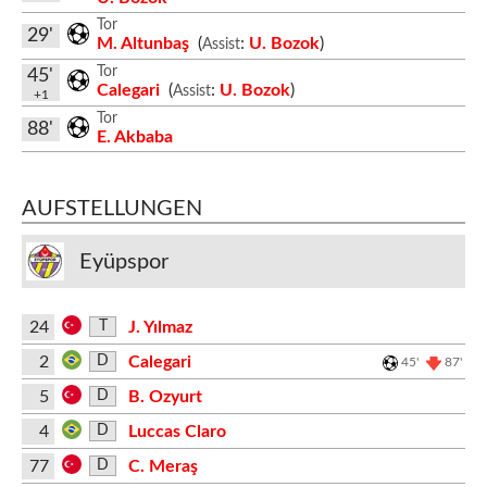
Tor
29'
M. Altunbaş
(
:
U. Bozok
)
Assist
Tor
45'
Calegari
(
:
U. Bozok
)
Assist
+1
Tor
88'
E. Akbaba
AUFSTELLUNGEN
Eyüpspor
24
J. Yılmaz
T
2
Calegari
D
45'
87'
5
B. Ozyurt
D
4
Luccas Claro
D
77
C. Meraş
D