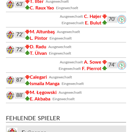
T. İlter
Ausgewechselt
63'
C. Raux Yao
Eingewechselt
C. Højer
Ausgewechselt
70'
E. Bulut
Eingewechselt
M. Altunbaş
Ausgewechselt
72'
L. Pintor
Eingewechselt
D. Radu
Ausgewechselt
72'
T. Ülvan
Eingewechselt
A. Sowe
Ausgewechselt
74'
F. Pierrot
Eingewechselt
Calegari
Ausgewechselt
87'
Ismaila Manga
Eingewechselt
M. Łęgowski
Ausgewechselt
88'
E. Akbaba
Eingewechselt
FEHLENDE SPIELER