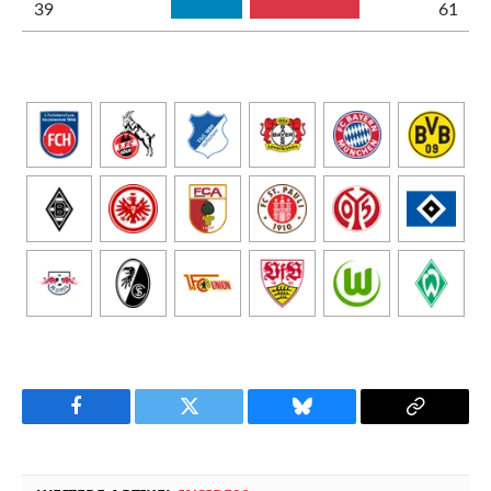
39
61
Facebook
Twitter
Bluesky
Copy
Link