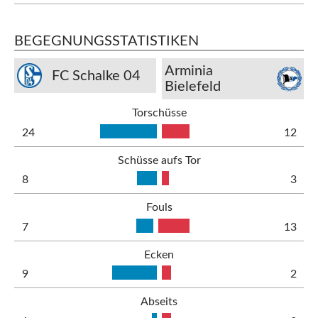
BEGEGNUNGSSTATISTIKEN
Arminia
FC Schalke 04
Bielefeld
Torschüsse
24
12
Schüsse aufs Tor
8
3
Fouls
7
13
Ecken
9
2
Abseits