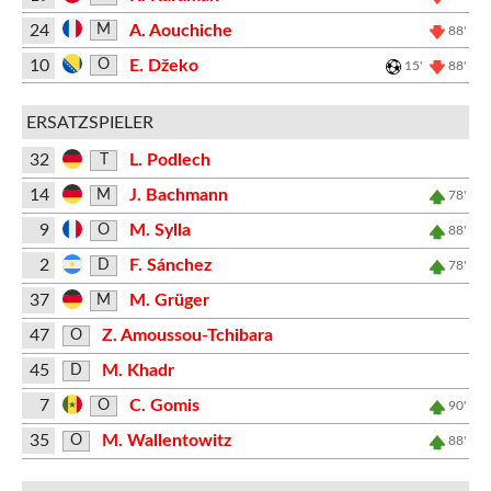
24
A. Aouchiche
M
88'
10
E. Džeko
O
15'
88'
ERSATZSPIELER
32
L. Podlech
T
14
J. Bachmann
M
78'
9
M. Sylla
O
88'
2
F. Sánchez
D
78'
37
M. Grüger
M
47
Z. Amoussou-Tchibara
O
45
M. Khadr
D
7
C. Gomis
O
90'
35
M. Wallentowitz
O
88'