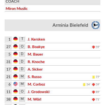
COACH
Miron Muslic
Arminia Bielefeld
1
J. Kersken
T
27
B. Boakye
O
59'
5
M. Bauer
D
31
R. Knoche
D
17
A. Sicker
D
21
S. Russo
M
77'
6
M. Corboz
M
54'
59'
11
J. Grodowski
O
89'
38
M. Wörl
M
71'