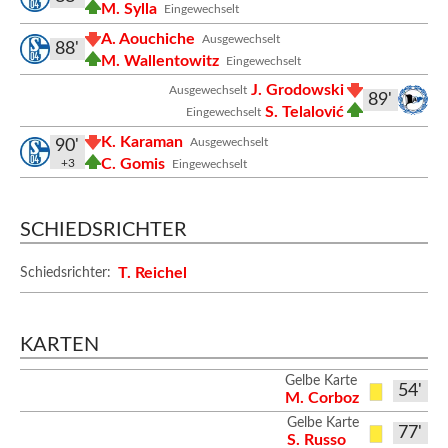
M. Sylla
Eingewechselt
A. Aouchiche
Ausgewechselt
88'
M. Wallentowitz
Eingewechselt
J. Grodowski
Ausgewechselt
89'
S. Telalović
Eingewechselt
K. Karaman
Ausgewechselt
90'
C. Gomis
+3
Eingewechselt
SCHIEDSRICHTER
T. Reichel
Schiedsrichter:
KARTEN
Gelbe Karte
54'
M. Corboz
Gelbe Karte
77'
S. Russo