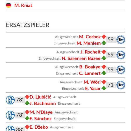
M. Kniat
ERSATZSPIELER
M. Corboz
Ausgewechselt
59'
M. Mehlem
Eingewechselt
J. Rochelt
Ausgewechselt
59'
N. Sarenren Bazee
Eingewechselt
B. Boakye
Ausgewechselt
59'
C. Lannert
Eingewechselt
M. Wörl
Ausgewechselt
71'
E. Yasar
Eingewechselt
D. Ljubičić
Ausgewechselt
78'
J. Bachmann
Eingewechselt
M. N'Diaye
Ausgewechselt
78'
F. Sánchez
Eingewechselt
E. Džeko
Ausgewechselt
88'