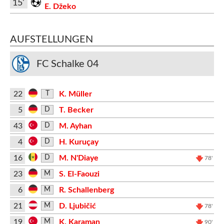
15'
E. Džeko
AUFSTELLUNGEN
FC Schalke 04
22
K. Müller
T
5
T. Becker
D
43
M. Ayhan
D
4
H. Kuruçay
D
16
M. N'Diaye
D
78'
23
S. El-Faouzi
M
6
R. Schallenberg
M
21
D. Ljubičić
M
78'
19
K. Karaman
M
90'