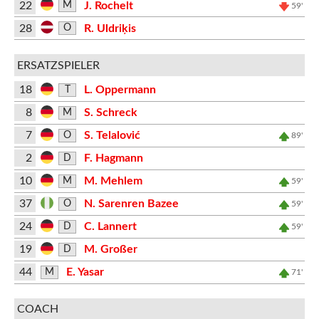
22
J. Rochelt
M
59'
28
R. Uldriķis
O
ERSATZSPIELER
18
L. Oppermann
T
8
S. Schreck
M
7
S. Telalović
O
89'
2
F. Hagmann
D
10
M. Mehlem
M
59'
37
N. Sarenren Bazee
O
59'
24
C. Lannert
D
59'
19
M. Großer
D
44
E. Yasar
M
71'
COACH