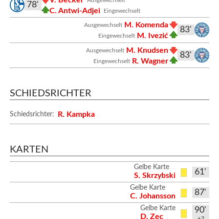
78'
C. Antwi-Adjei
Eingewechselt
M. Komenda
Ausgewechselt
83'
M. Ivezić
Eingewechselt
M. Knudsen
Ausgewechselt
83'
R. Wagner
Eingewechselt
SCHIEDSRICHTER
R. Kampka
Schiedsrichter:
KARTEN
Gelbe Karte
61'
S. Skrzybski
Gelbe Karte
87'
C. Johansson
Gelbe Karte
90'
D. Zec
+7