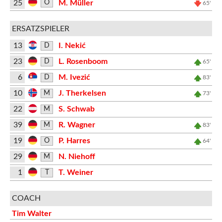
25
M. Müller
O
65'
ERSATZSPIELER
13
I. Nekić
D
23
L. Rosenboom
D
65'
6
M. Ivezić
D
83'
10
J. Therkelsen
M
73'
22
S. Schwab
M
39
R. Wagner
M
83'
19
P. Harres
O
64'
29
N. Niehoff
M
1
T. Weiner
T
COACH
Tim Walter