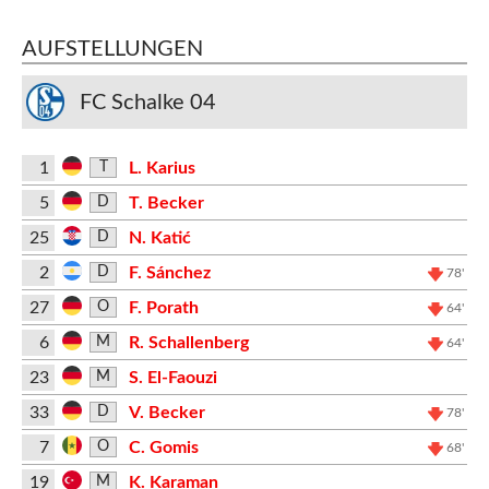
AUFSTELLUNGEN
FC Schalke 04
1
L. Karius
T
5
T. Becker
D
25
N. Katić
D
2
F. Sánchez
D
78'
27
F. Porath
O
64'
6
R. Schallenberg
M
64'
23
S. El-Faouzi
M
33
V. Becker
D
78'
7
C. Gomis
O
68'
19
K. Karaman
M