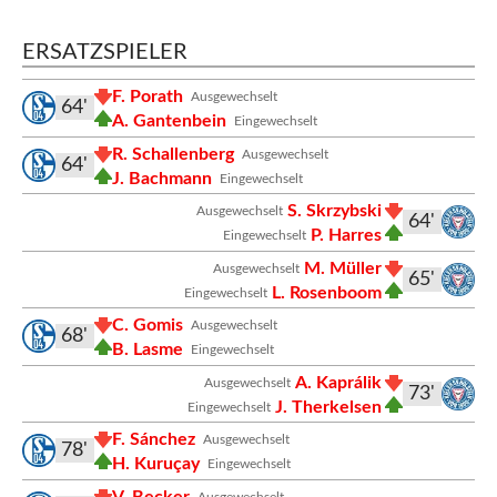
ERSATZSPIELER
F. Porath
Ausgewechselt
64'
A. Gantenbein
Eingewechselt
R. Schallenberg
Ausgewechselt
64'
J. Bachmann
Eingewechselt
S. Skrzybski
Ausgewechselt
64'
P. Harres
Eingewechselt
M. Müller
Ausgewechselt
65'
L. Rosenboom
Eingewechselt
C. Gomis
Ausgewechselt
68'
B. Lasme
Eingewechselt
A. Kaprálik
Ausgewechselt
73'
J. Therkelsen
Eingewechselt
F. Sánchez
Ausgewechselt
78'
H. Kuruçay
Eingewechselt
V. Becker
Ausgewechselt