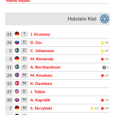
Miron Muslic
Holstein Kiel
21
J. Krumrey
T
26
D. Zec
D
90'
5
C. Johansson
D
87'
3
M. Komenda
D
83'
11
A. Bernhardsson
O
6'
24
M. Knudsen
M
83'
15
K. Davidsen
M
47
J. Tolkin
D
20
A. Kaprálik
M
73'
7
S. Skrzybski
M
61'
64'