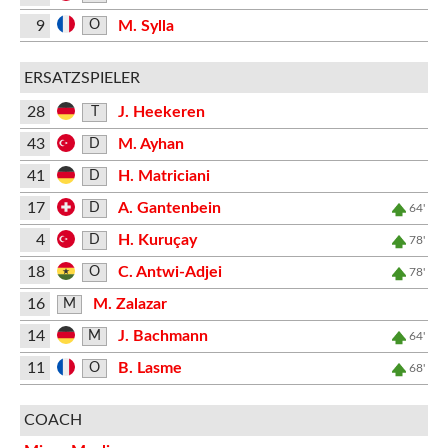
9
M. Sylla
O
ERSATZSPIELER
28
J. Heekeren
T
43
M. Ayhan
D
41
H. Matriciani
D
17
A. Gantenbein
D
64'
4
H. Kuruçay
D
78'
18
C. Antwi-Adjei
O
78'
16
M. Zalazar
M
14
J. Bachmann
M
64'
11
B. Lasme
O
68'
COACH