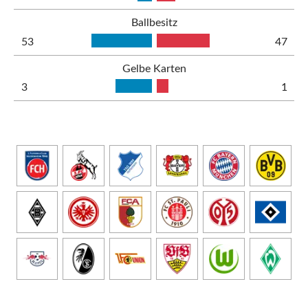
Ballbesitz
53
47
Gelbe Karten
3
1