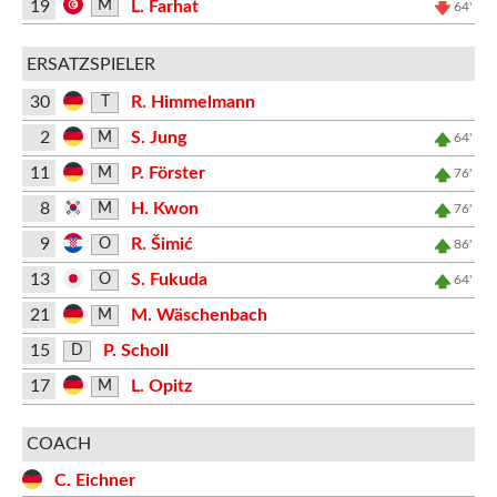
19
L. Farhat
M
64'
ERSATZSPIELER
30
R. Himmelmann
T
2
S. Jung
M
64'
11
P. Förster
M
76'
8
H. Kwon
M
76'
9
R. Šimić
O
86'
13
S. Fukuda
O
64'
21
M. Wäschenbach
M
15
P. Scholl
D
17
L. Opitz
M
COACH
C. Eichner