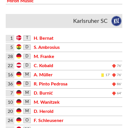
Miron Muslic
Karlsruher SC
1
H. Bernat
T
5
S. Ambrosius
D
28
M. Franke
D
22
C. Kobald
D
76'
16
A. Müller
M
17'
76'
36
R. Pinto Pedrosa
D
86'
7
D. Burnić
M
64'
10
M. Wanitzek
M
20
D. Herold
M
24
F. Schleusener
O