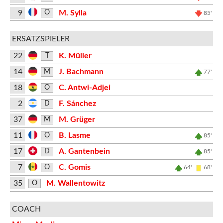
9
M. Sylla
O
85'
ERSATZSPIELER
22
K. Müller
T
14
J. Bachmann
M
77'
18
C. Antwi-Adjei
O
2
F. Sánchez
D
37
M. Grüger
M
11
B. Lasme
O
85'
17
A. Gantenbein
D
85'
7
C. Gomis
O
64'
68'
35
M. Wallentowitz
O
COACH