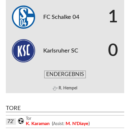
1
FC Schalke 04
0
Karlsruher SC
ENDERGEBNIS
R. Hempel
TORE
Tor
72'
K. Karaman
(
:
M. N'Diaye
)
Assist