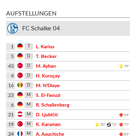
AUFSTELLUNGEN
FC Schalke 04
1
L. Karius
T
5
T. Becker
D
43
M. Ayhan
D
79'
4
H. Kuruçay
D
16
M. N'Diaye
D
23
S. El-Faouzi
M
6
R. Schallenberg
M
21
D. Ljubičić
M
64'
19
K. Karaman
M
20'
72'
77'
24
A. Aouchiche
M
85'