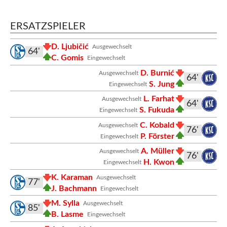
ERSATZSPIELER
D. Ljubičić
Ausgewechselt
64'
C. Gomis
Eingewechselt
D. Burnić
Ausgewechselt
64'
S. Jung
Eingewechselt
L. Farhat
Ausgewechselt
64'
S. Fukuda
Eingewechselt
C. Kobald
Ausgewechselt
76'
P. Förster
Eingewechselt
A. Müller
Ausgewechselt
76'
H. Kwon
Eingewechselt
K. Karaman
Ausgewechselt
77'
J. Bachmann
Eingewechselt
M. Sylla
Ausgewechselt
85'
B. Lasme
Eingewechselt