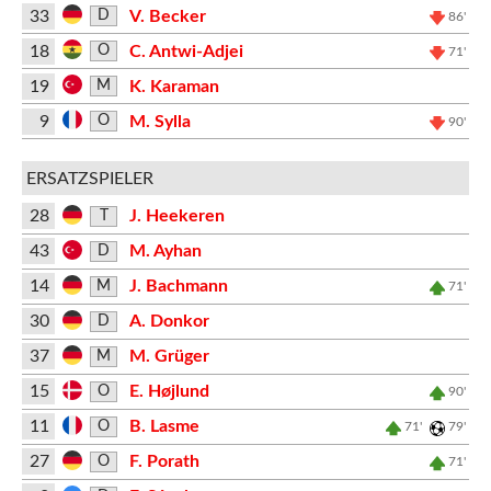
33
V. Becker
D
86'
18
C. Antwi-Adjei
O
71'
19
K. Karaman
M
9
M. Sylla
O
90'
ERSATZSPIELER
28
J. Heekeren
T
43
M. Ayhan
D
14
J. Bachmann
M
71'
30
A. Donkor
D
37
M. Grüger
M
15
E. Højlund
O
90'
11
B. Lasme
O
71'
79'
27
F. Porath
O
71'