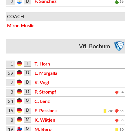
2
F. Sánchez
D
86'
COACH
Miron Muslic
VfL Bochum
1
T. Horn
T
39
L. Morgalla
D
7
K. Vogt
D
3
P. Strompf
D
34'
34
C. Lenz
M
15
F. Passlack
D
78'
85'
8
K. Wätjen
M
85'
19
M. Bero
M
80'