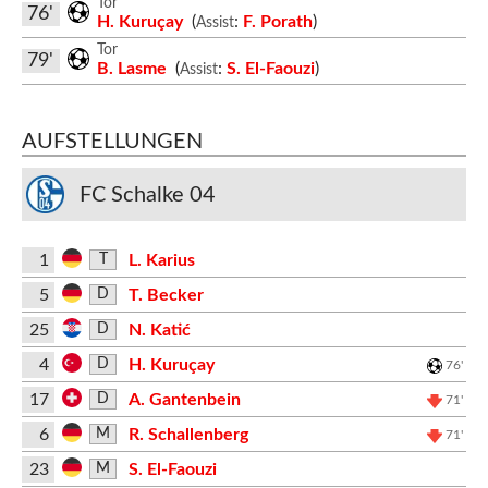
Tor
76'
H. Kuruçay
(
:
F. Porath
)
Assist
Tor
79'
B. Lasme
(
:
S. El-Faouzi
)
Assist
AUFSTELLUNGEN
FC Schalke 04
1
L. Karius
T
5
T. Becker
D
25
N. Katić
D
4
H. Kuruçay
D
76'
17
A. Gantenbein
D
71'
6
R. Schallenberg
M
71'
23
S. El-Faouzi
M