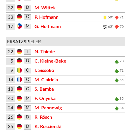
32
M. Wittek
D
33
P. Hofmann
O
59'
71'
17
G. Holtmann
M
65'
70'
ERSATZSPIELER
22
N. Thiede
T
5
C. Kleine-Bekel
D
70'
9
I. Sissoko
O
71'
14
M. Clairicia
O
85'
18
S. Bamba
O
40
F. Onyeka
M
85'
24
M. Pannewig
M
34'
26
R. Rösch
D
35
K. Koscierski
D