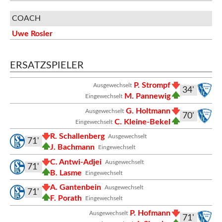
COACH
Uwe Rosler
ERSATZSPIELER
P. Strompf
Ausgewechselt
34'
M. Pannewig
Eingewechselt
G. Holtmann
Ausgewechselt
70'
C. Kleine-Bekel
Eingewechselt
R. Schallenberg
Ausgewechselt
71'
J. Bachmann
Eingewechselt
C. Antwi-Adjei
Ausgewechselt
71'
B. Lasme
Eingewechselt
A. Gantenbein
Ausgewechselt
71'
F. Porath
Eingewechselt
P. Hofmann
Ausgewechselt
71'