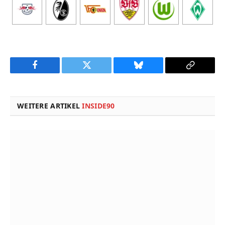
Facebook
Twitter
Bluesky
Copy
Link
WEITERE ARTIKEL
INSIDE90