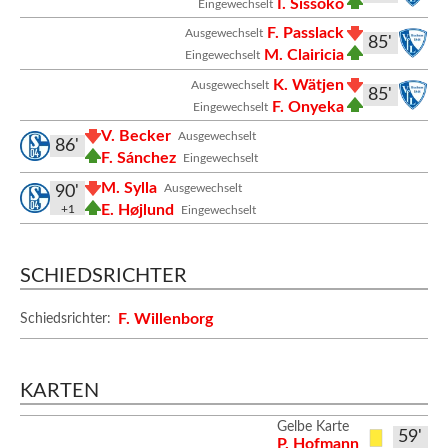
I. Sissoko
Eingewechselt
F. Passlack
Ausgewechselt
85'
M. Clairicia
Eingewechselt
K. Wätjen
Ausgewechselt
85'
F. Onyeka
Eingewechselt
V. Becker
Ausgewechselt
86'
F. Sánchez
Eingewechselt
M. Sylla
Ausgewechselt
90'
E. Højlund
+1
Eingewechselt
SCHIEDSRICHTER
F. Willenborg
Schiedsrichter:
KARTEN
Gelbe Karte
59'
P. Hofmann