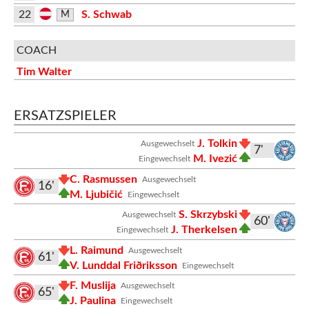
22
S. Schwab
M
COACH
Tim Walter
ERSATZSPIELER
J. Tolkin
Ausgewechselt
7'
M. Ivezić
Eingewechselt
C. Rasmussen
Ausgewechselt
16'
M. Ljubičić
Eingewechselt
S. Skrzybski
Ausgewechselt
60'
J. Therkelsen
Eingewechselt
L. Raimund
Ausgewechselt
61'
V. Lunddal Friðriksson
Eingewechselt
F. Muslija
Ausgewechselt
65'
J. Paulina
Eingewechselt