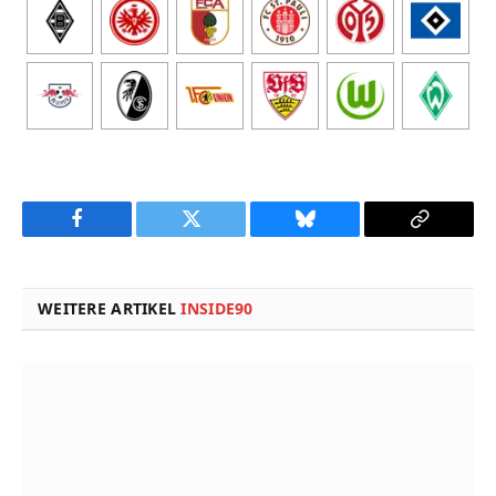
Facebook
Twitter
Bluesky
Copy
Link
WEITERE ARTIKEL
INSIDE90