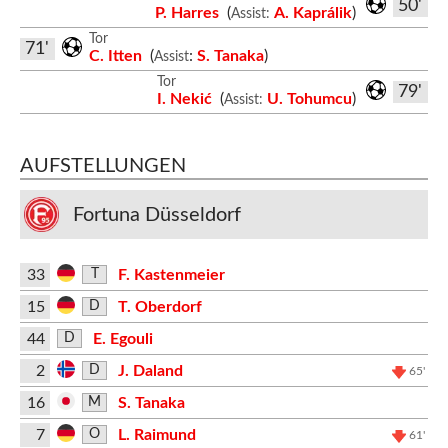
50'
P. Harres
(
A. Kaprálik
)
Assist:
Tor
71'
C. Itten
(
:
S. Tanaka
)
Assist
Tor
79'
I. Nekić
(
U. Tohumcu
)
Assist:
AUFSTELLUNGEN
Fortuna Düsseldorf
33
F. Kastenmeier
T
15
T. Oberdorf
D
44
E. Egouli
D
2
J. Daland
D
65'
16
S. Tanaka
M
7
L. Raimund
O
61'