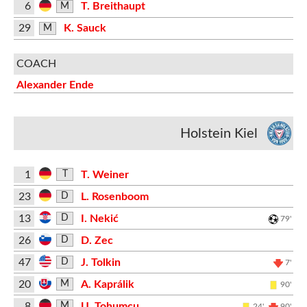
6
T. Breithaupt
M
29
K. Sauck
M
COACH
Alexander Ende
Holstein Kiel
1
T. Weiner
T
23
L. Rosenboom
D
13
I. Nekić
D
79'
26
D. Zec
D
47
J. Tolkin
D
7'
20
A. Kaprálik
M
90'
8
U. Tohumcu
M
24'
90'