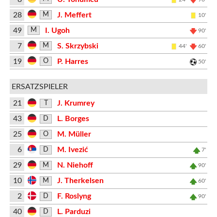
28
J. Meffert
M
10'
49
I. Ugoh
M
90'
7
S. Skrzybski
M
44'
60'
19
P. Harres
O
50'
ERSATZSPIELER
21
J. Krumrey
T
43
L. Borges
D
25
M. Müller
O
6
M. Ivezić
D
7'
29
N. Niehoff
M
90'
10
J. Therkelsen
M
60'
2
F. Roslyng
D
90'
40
L. Parduzi
D