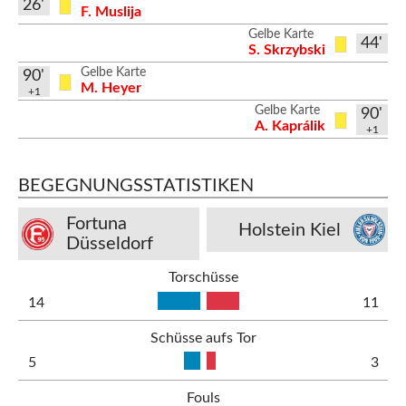
26'
F. Muslija
Gelbe Karte
44'
S. Skrzybski
Gelbe Karte
90'
M. Heyer
+1
Gelbe Karte
90'
A. Kaprálik
+1
BEGEGNUNGSSTATISTIKEN
Fortuna
Holstein Kiel
Düsseldorf
Torschüsse
14
11
Schüsse aufs Tor
5
3
Fouls