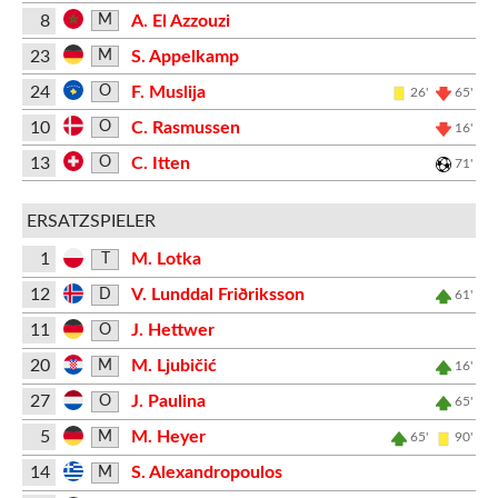
8
A. El Azzouzi
M
23
S. Appelkamp
M
24
F. Muslija
O
26'
65'
10
C. Rasmussen
O
16'
13
C. Itten
O
71'
ERSATZSPIELER
1
M. Lotka
T
12
V. Lunddal Friðriksson
D
61'
11
J. Hettwer
O
20
M. Ljubičić
M
16'
27
J. Paulina
O
65'
5
M. Heyer
M
65'
90'
14
S. Alexandropoulos
M