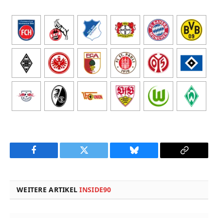
Facebook
Twitter
Bluesky
Copy
Link
WEITERE ARTIKEL
INSIDE90