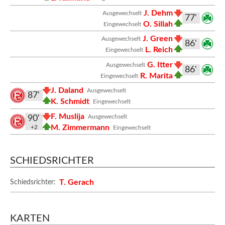
J. Dehm
Ausgewechselt
77'
O. Sillah
Eingewechselt
J. Green
Ausgewechselt
86'
L. Reich
Eingewechselt
G. Itter
Ausgewechselt
86'
R. Marita
Eingewechselt
J. Daland
Ausgewechselt
87'
K. Schmidt
Eingewechselt
F. Muslija
Ausgewechselt
90'
M. Zimmermann
+2
Eingewechselt
SCHIEDSRICHTER
T. Gerach
Schiedsrichter:
KARTEN