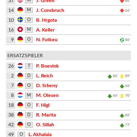
37
J. Green
M
86'
14
J. Consbruch
M
66'
10
B. Hrgota
O
16
A. Keller
M
9
N. Futkeu
O
86'
ERSATZSPIELER
26
P. Boevink
T
2
L. Reich
D
86'
89'
7
D. Srbeny
O
66'
8
M. Olesen
M
66'
70'
18
F. Higl
O
38
R. Marita
D
86'
42
O. Sillah
O
77'
49
L. Akhalaia
O