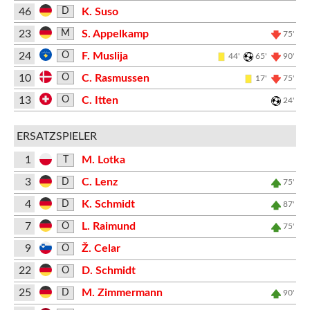
46
K. Suso
D
23
S. Appelkamp
M
75'
24
F. Muslija
O
44'
65'
90'
10
C. Rasmussen
O
17'
75'
13
C. Itten
O
24'
ERSATZSPIELER
1
M. Lotka
T
3
C. Lenz
D
75'
4
K. Schmidt
D
87'
7
L. Raimund
O
75'
9
Ž. Celar
O
22
D. Schmidt
O
25
M. Zimmermann
D
90'