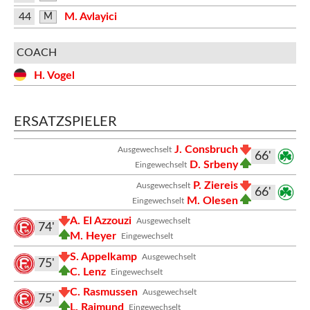
44
M. Avlayici
M
COACH
H. Vogel
ERSATZSPIELER
J. Consbruch
Ausgewechselt
66'
D. Srbeny
Eingewechselt
P. Ziereis
Ausgewechselt
66'
M. Olesen
Eingewechselt
A. El Azzouzi
Ausgewechselt
74'
M. Heyer
Eingewechselt
S. Appelkamp
Ausgewechselt
75'
C. Lenz
Eingewechselt
C. Rasmussen
Ausgewechselt
75'
L. Raimund
Eingewechselt