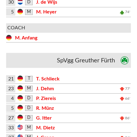
30
J. de Wijs
D
5
M. Heyer
M
74'
COACH
M. Anfang
SpVgg Greuther Fürth
21
T. Schlieck
T
23
J. Dehm
M
77'
4
P. Ziereis
D
66'
5
R. Münz
D
27
G. Itter
D
86'
33
M. Dietz
M