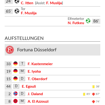
24'
C. Itten
(
:
F. Muslija
)
Assist
Tor
65'
F. Muslija
Elfmetertor
86'
N. Futkeu
AUFSTELLUNGEN
Fortuna Düsseldorf
33
F. Kastenmeier
T
19
E. Iyoha
M
15
T. Oberdorf
D
44
E. Egouli
D
38'
2
J. Daland
D
85'
87'
8
A. El Azzouzi
M
74'