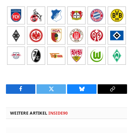
Facebook
Twitter
Bluesky
Copy
Link
WEITERE ARTIKEL
INSIDE90