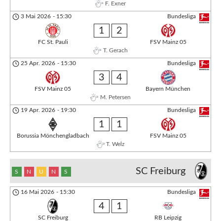
F. Exner
3 Mai 2026
-
15:30
Bundesliga
1
2
FC St. Pauli
FSV Mainz 05
T. Gerach
25 Apr. 2026
-
15:30
Bundesliga
3
4
FSV Mainz 05
Bayern München
M. Petersen
19 Apr. 2026
-
19:30
Bundesliga
1
1
Borussia Mönchengladbach
FSV Mainz 05
T. Welz
SC Freiburg
S
N
U
N
S
16 Mai 2026
-
15:30
Bundesliga
4
1
SC Freiburg
RB Leipzig