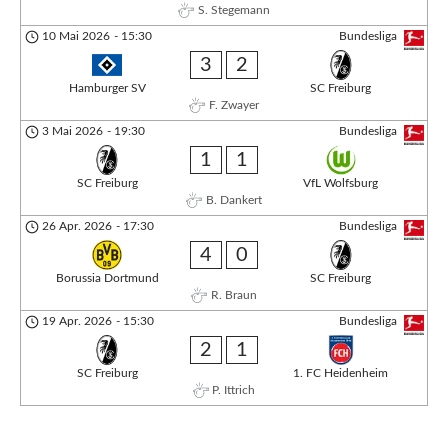
S. Stegemann
10 Mai 2026
-
15:30
Bundesliga
3
2
Hamburger SV
SC Freiburg
F. Zwayer
3 Mai 2026
-
19:30
Bundesliga
1
1
SC Freiburg
VfL Wolfsburg
B. Dankert
26 Apr. 2026
-
17:30
Bundesliga
4
0
Borussia Dortmund
SC Freiburg
R. Braun
19 Apr. 2026
-
15:30
Bundesliga
2
1
SC Freiburg
1. FC Heidenheim
P. Ittrich