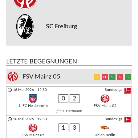
SC Freiburg
LETZTE BEGEGNUNGEN
FSV Mainz 05
U
N
S
N
S
16 Mai 2026
-
15:30
Bundesliga
0
2
1. FC Heidenheim
FSV Mainz 05
R. Hartmann
10 Mai 2026
-
19:30
Bundesliga
1
3
FSV Mainz 05
Union Berlin