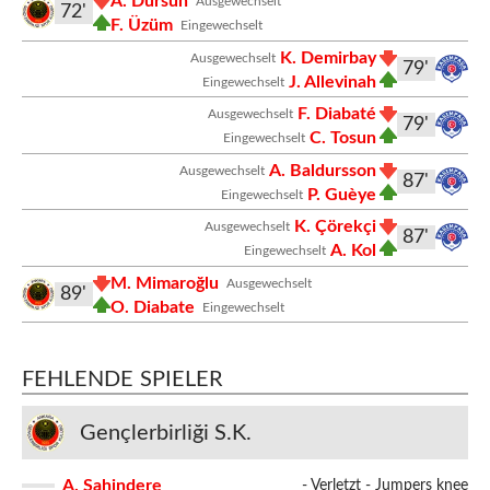
A. Dursun
Ausgewechselt
72'
F. Üzüm
Eingewechselt
K. Demirbay
Ausgewechselt
79'
J. Allevinah
Eingewechselt
F. Diabaté
Ausgewechselt
79'
C. Tosun
Eingewechselt
A. Baldursson
Ausgewechselt
87'
P. Guèye
Eingewechselt
K. Çörekçi
Ausgewechselt
87'
A. Kol
Eingewechselt
M. Mimaroğlu
Ausgewechselt
89'
O. Diabate
Eingewechselt
FEHLENDE SPIELER
Gençlerbirliği S.K.
A. Şahindere
- Verletzt - Jumpers knee