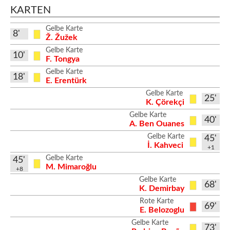
KARTEN
Gelbe Karte
8'
Ž. Žužek
Gelbe Karte
10'
F. Tongya
Gelbe Karte
18'
E. Erentürk
Gelbe Karte
25'
K. Çörekçi
Gelbe Karte
40'
A. Ben Ouanes
Gelbe Karte
45'
İ. Kahveci
+1
Gelbe Karte
45'
M. Mimaroğlu
+8
Gelbe Karte
68'
K. Demirbay
Rote Karte
69'
E. Belozoglu
Gelbe Karte
73'