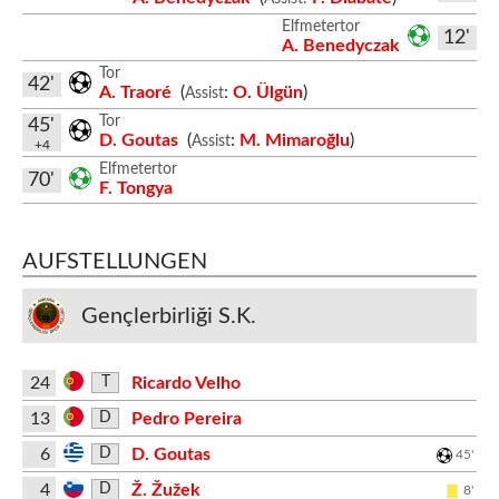
Elfmetertor
12'
A. Benedyczak
Tor
42'
A. Traoré
(
:
O. Ülgün
)
Assist
Tor
45'
D. Goutas
(
:
M. Mimaroğlu
)
Assist
+4
Elfmetertor
70'
F. Tongya
AUFSTELLUNGEN
Gençlerbirliği S.K.
24
Ricardo Velho
T
13
Pedro Pereira
D
6
D. Goutas
D
45'
4
Ž. Žužek
D
8'