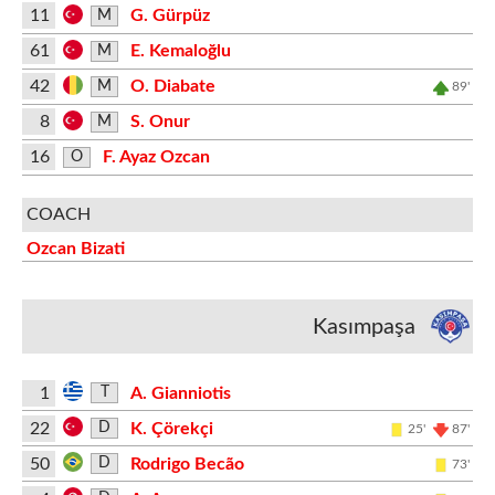
11
G. Gürpüz
M
61
E. Kemaloğlu
M
42
O. Diabate
M
89'
8
S. Onur
M
16
F. Ayaz Ozcan
O
COACH
Ozcan Bizati
Kasımpaşa
1
A. Gianniotis
T
22
K. Çörekçi
D
25'
87'
50
Rodrigo Becão
D
73'