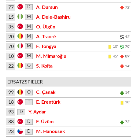
77
A. Dursun
D
72'
15
A. Dele-Bashiru
M
35
O. Ülgün
M
20
A. Traoré
M
42'
70
F. Tongya
M
10'
70'
10
M. Mimaroğlu
M
45'
89'
22
S. Koïta
O
14'
ERSATZSPIELER
99
C. Çanak
O
14'
18
E. Erentürk
T
18'
93
Y. Aydar
D
88
F. Üzüm
D
72'
23
M. Hanousek
D