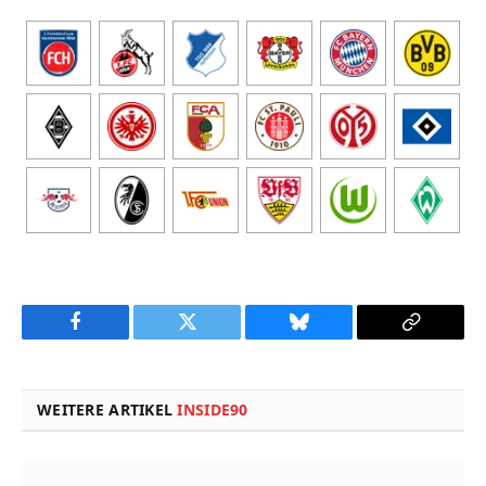
Facebook
Twitter
Bluesky
Copy
Link
WEITERE ARTIKEL
INSIDE90