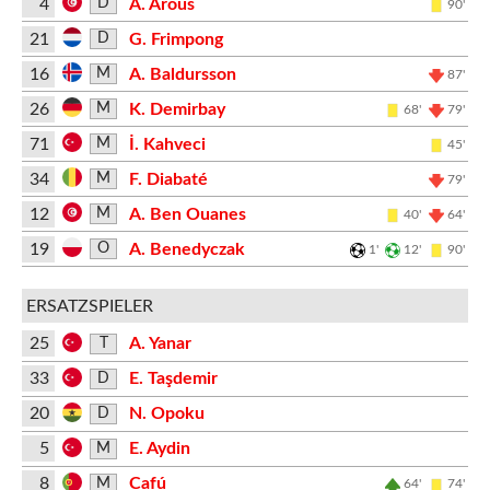
4
A. Arous
D
90'
21
G. Frimpong
D
16
A. Baldursson
M
87'
26
K. Demirbay
M
68'
79'
71
İ. Kahveci
M
45'
34
F. Diabaté
M
79'
12
A. Ben Ouanes
M
40'
64'
19
A. Benedyczak
O
1'
12'
90'
ERSATZSPIELER
25
A. Yanar
T
33
E. Taşdemir
D
20
N. Opoku
D
5
E. Aydin
M
8
Cafú
M
64'
74'