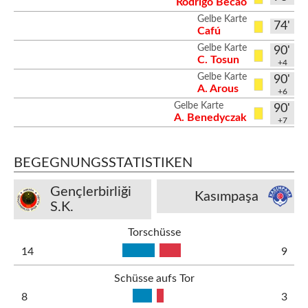
Rodrigo Becão
Gelbe Karte
74'
Cafú
Gelbe Karte
90'
C. Tosun
+4
Gelbe Karte
90'
A. Arous
+6
Gelbe Karte
90'
A. Benedyczak
+7
BEGEGNUNGSSTATISTIKEN
Gençlerbirliği
Kasımpaşa
S.K.
Torschüsse
14
9
Schüsse aufs Tor
8
3