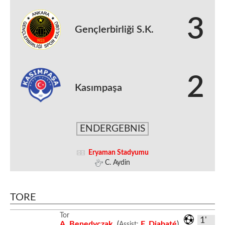
3
Gençlerbirliği S.K.
2
Kasımpaşa
ENDERGEBNIS
Eryaman Stadyumu
C. Aydin
TORE
Tor
1'
A. Benedyczak
(
F. Diabaté
)
Assist: