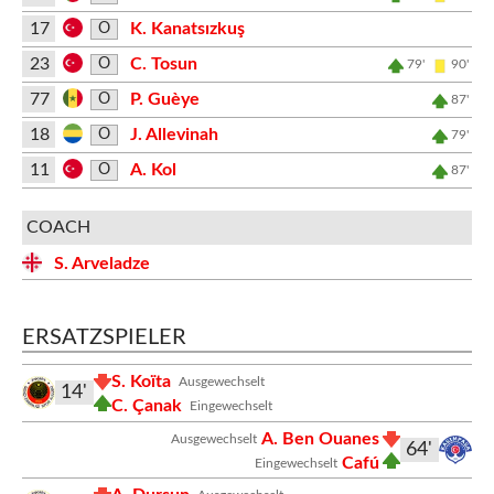
17
K. Kanatsızkuş
O
23
C. Tosun
O
79'
90'
77
P. Guèye
O
87'
18
J. Allevinah
O
79'
11
A. Kol
O
87'
COACH
S. Arveladze
ERSATZSPIELER
S. Koïta
Ausgewechselt
14'
C. Çanak
Eingewechselt
A. Ben Ouanes
Ausgewechselt
64'
Cafú
Eingewechselt