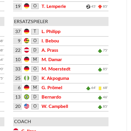
19
T. Lemperle
O
45'
85'
ERSATZSPIELER
37
L. Philipp
T
9
I. Bebou
O
88'
22
A. Prass
D
88'
75'
10
M. Damar
M
64'
33
M. Moerstedt
O
90'
85'
25
K. Akpoguma
D
75'
6
G. Prömel
M
64'
68'
13
Bernardo
D
46'
20
W. Campbell
O
85'
COACH