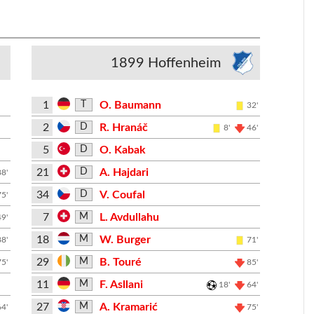
1899 Hoffenheim
1
O. Baumann
T
32'
2
R. Hranáč
D
8'
46'
5
O. Kabak
D
21
A. Hajdari
D
88'
34
V. Coufal
D
75'
7
L. Avdullahu
M
49'
18
W. Burger
M
88'
71'
29
B. Touré
M
75'
85'
11
F. Asllani
M
18'
64'
27
A. Kramarić
M
64'
75'