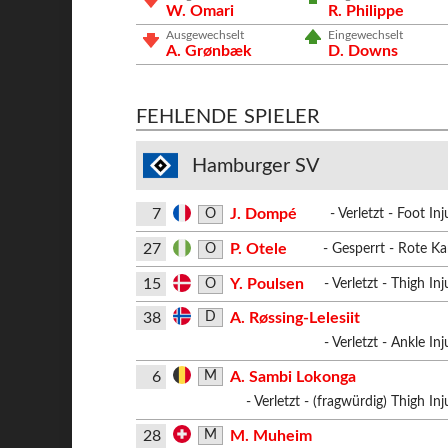
W. Omari
R. Philippe
Ausgewechselt
Eingewechselt
A. Grønbæk
D. Downs
FEHLENDE SPIELER
Hamburger SV
7
J. Dompé
O
- Verletzt - Foot Inj
27
P. Otele
O
- Gesperrt - Rote Ka
15
Y. Poulsen
O
- Verletzt - Thigh Inj
38
A. Røssing-Lelesiit
D
- Verletzt - Ankle Inj
6
A. Sambi Lokonga
M
- Verletzt - (fragwürdig) Thigh Inj
28
M. Muheim
M