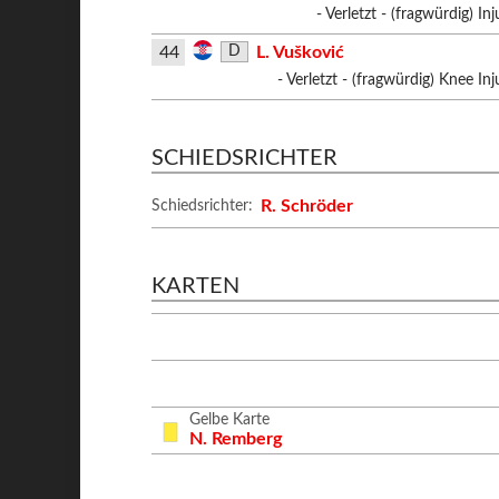
- Verletzt - (fragwürdig) Inj
44
L. Vušković
D
- Verletzt - (fragwürdig) Knee Inj
SCHIEDSRICHTER
R. Schröder
Schiedsrichter:
KARTEN
Gelbe Karte
N. Remberg