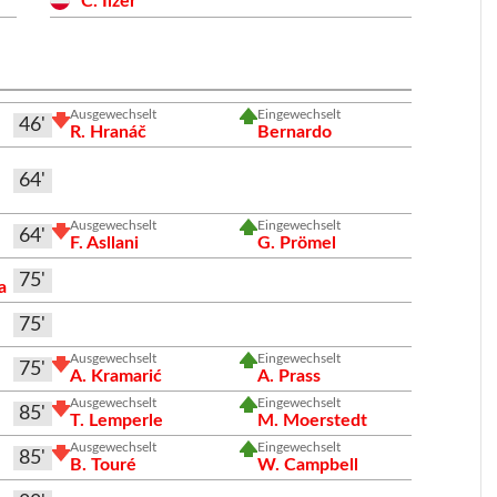
C. Ilzer
Ausgewechselt
Eingewechselt
46'
R. Hranáč
Bernardo
64'
Ausgewechselt
Eingewechselt
64'
F. Asllani
G. Prömel
75'
a
75'
i
Ausgewechselt
Eingewechselt
75'
A. Kramarić
A. Prass
Ausgewechselt
Eingewechselt
85'
T. Lemperle
M. Moerstedt
Ausgewechselt
Eingewechselt
85'
B. Touré
W. Campbell