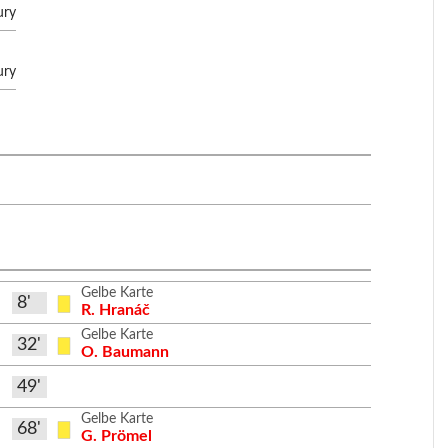
ury
ury
Gelbe Karte
8'
R. Hranáč
Gelbe Karte
32'
O. Baumann
49'
Gelbe Karte
68'
G. Prömel