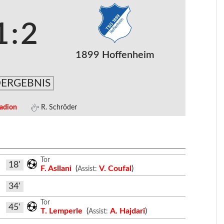
1
:
2
1899 Hoffenheim
ERGEBNIS
tadion
R. Schröder
Tor
18'
F. Asllani
(
V. Coufal
)
Assist:
34'
Tor
45'
T. Lemperle
(
A. Hajdari
)
Assist: