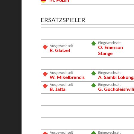
M. Polzin
ERSATZSPIELER
Eingewechselt
Ausgewechselt
O. Emerson
R. Glatzel
Stange
Ausgewechselt
Eingewechselt
W. Mikelbrencis
A. Sambi Lokong
Ausgewechselt
Eingewechselt
B. Jatta
G. Gocholeishvil
Ausgewechselt
Eingewechselt