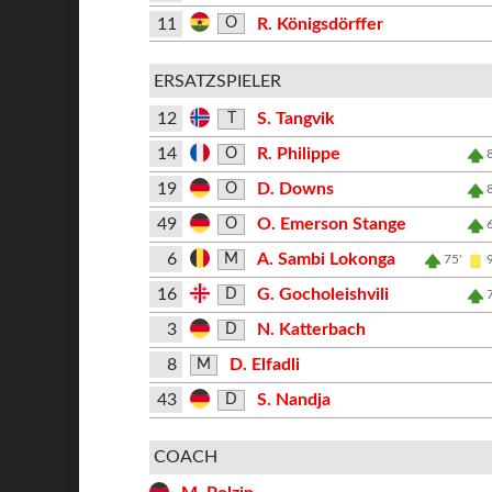
11
R. Königsdörffer
O
ERSATZSPIELER
12
S. Tangvik
T
14
R. Philippe
O
19
D. Downs
O
49
O. Emerson Stange
O
6
A. Sambi Lokonga
M
75'
16
G. Gocholeishvili
D
3
N. Katterbach
D
8
D. Elfadli
M
43
S. Nandja
D
COACH