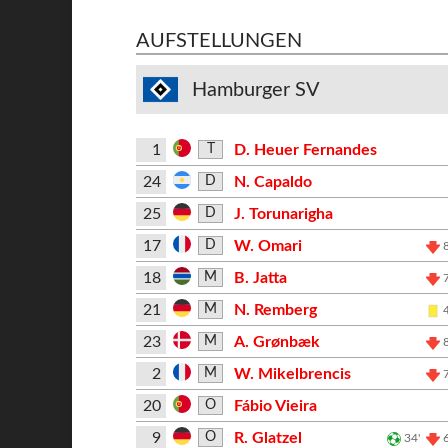
AUFSTELLUNGEN
Hamburger SV
1
D. Heuer Fernandes
T
24
N. Capaldo
D
25
J. Torunarigha
D
17
W. Omari
D
18
B. Jatta
M
21
N. Remberg
M
23
A. Grønbæk
M
2
W. Mikelbrencis
M
20
Fábio Vieira
O
9
R. Glatzel
O
34'