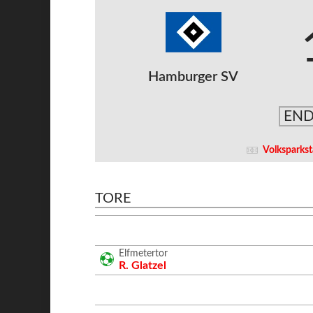
Hamburger SV
END
Volksparks
TORE
Elfmetertor
R. Glatzel