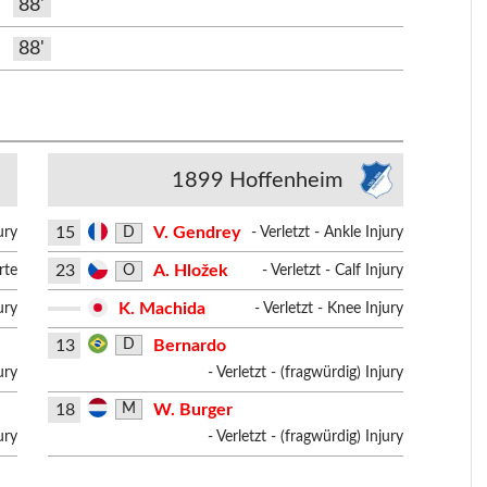
88'
88'
1899 Hoffenheim
15
V. Gendrey
D
ury
- Verletzt - Ankle Injury
23
A. Hložek
O
rte
- Verletzt - Calf Injury
K. Machida
ury
- Verletzt - Knee Injury
13
Bernardo
D
ury
- Verletzt - (fragwürdig) Injury
18
W. Burger
M
ury
- Verletzt - (fragwürdig) Injury