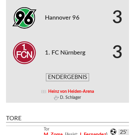
3
Hannover 96
3
1. FC Nürnberg
ENDERGEBNIS
Heinz von Heiden-Arena
D. Schlager
TORE
Tor
25'
M. Zoma
(
J. Fernandez
)
Assist: