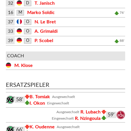
32
T. Janisch
D
16
Marko Soldic
M
76'
37
N. Le Bret
O
33
A. Grimaldi
O
39
P. Scobel
O
88'
COACH
M. Klose
ERSATZSPIELER
B. Tomiak
Ausgewechselt
58'
I. Okon
Eingewechselt
R. Lubach
Ausgewechselt
59'
R. Nzingoula
Eingewechselt
K. Oudenne
Ausgewechselt
66'