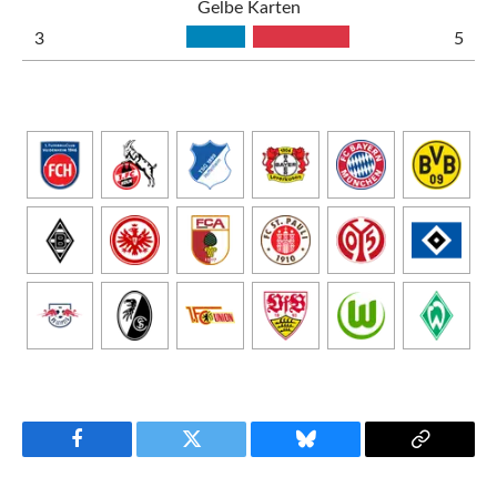
Gelbe Karten
3
5
Facebook
Twitter
Bluesky
Copy
Link