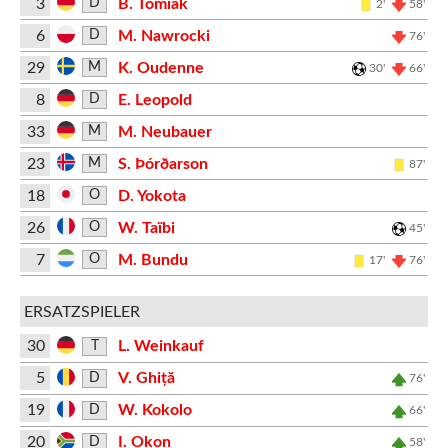
3
B. Tomiak
D
2'
58'
6
M. Nawrocki
D
76'
29
K. Oudenne
M
30'
66'
8
E. Leopold
D
33
M. Neubauer
M
23
S. Þórðarson
M
87'
18
D. Yokota
O
26
W. Taïbi
O
45'
7
M. Bundu
O
17'
76'
ERSATZSPIELER
30
L. Weinkauf
T
5
V. Ghiță
D
76'
19
W. Kokolo
D
66'
20
I. Okon
D
58'