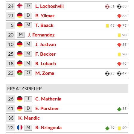
24
L. Lochoshvili
D
51'
83'
21
B. Yilmaz
D
88'
5
T. Baack
M
48'
76'
20
J. Fernandez
M
90'
10
J. Justvan
M
88'
25
F. Becker
M
90'
18
R. Lubach
M
59'
23
M. Zoma
O
25'
47'
ERSATZSPIELER
26
C. Mathenia
T
41
E. Porstner
D
88'
36
K. Mandic
22
R. Nzingoula
M
59'
90'