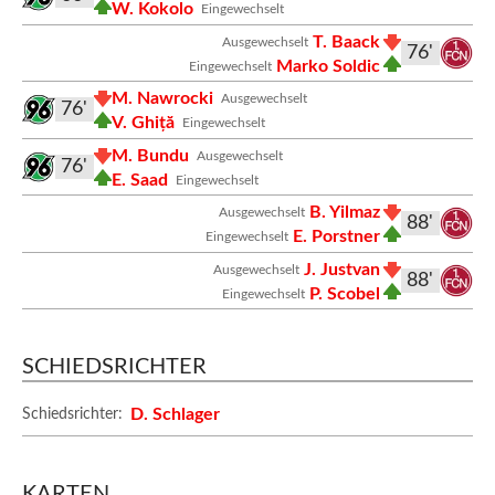
W. Kokolo
Eingewechselt
T. Baack
Ausgewechselt
76'
Marko Soldic
Eingewechselt
M. Nawrocki
Ausgewechselt
76'
V. Ghiță
Eingewechselt
M. Bundu
Ausgewechselt
76'
E. Saad
Eingewechselt
B. Yilmaz
Ausgewechselt
88'
E. Porstner
Eingewechselt
J. Justvan
Ausgewechselt
88'
P. Scobel
Eingewechselt
SCHIEDSRICHTER
D. Schlager
Schiedsrichter:
KARTEN