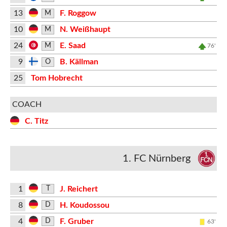
13
F. Roggow
M
10
N. Weißhaupt
M
24
E. Saad
M
76'
9
B. Källman
O
25
Tom Hobrecht
COACH
C. Titz
1. FC Nürnberg
1
J. Reichert
T
8
H. Koudossou
D
4
F. Gruber
D
63'