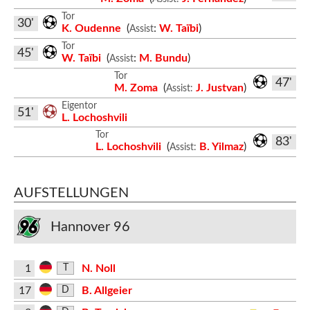
Tor
30'
K. Oudenne
(
:
W. Taïbi
)
Assist
Tor
45'
W. Taïbi
(
:
M. Bundu
)
Assist
Tor
47'
M. Zoma
(
J. Justvan
)
Assist:
Eigentor
51'
L. Lochoshvili
Tor
83'
L. Lochoshvili
(
B. Yilmaz
)
Assist:
AUFSTELLUNGEN
Hannover 96
1
N. Noll
T
17
B. Allgeier
D