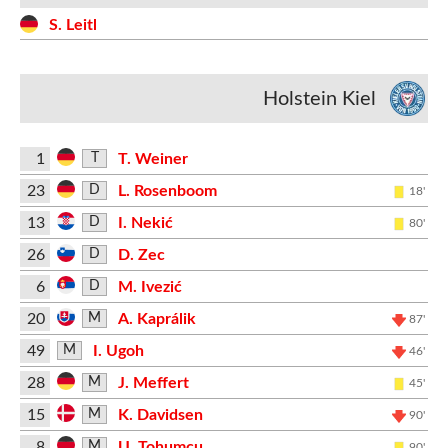
S. Leitl
Holstein Kiel
1
T. Weiner
T
23
L. Rosenboom
D
18'
13
I. Nekić
D
80'
26
D. Zec
D
6
M. Ivezić
D
20
A. Kaprálik
M
87'
49
I. Ugoh
M
46'
28
J. Meffert
M
45'
15
K. Davidsen
M
90'
8
U. Tohumcu
M
90'