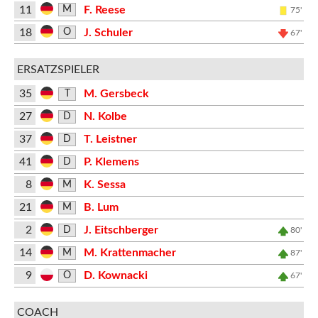
11
F. Reese
M
75'
18
J. Schuler
O
67'
ERSATZSPIELER
35
M. Gersbeck
T
27
N. Kolbe
D
37
T. Leistner
D
41
P. Klemens
D
8
K. Sessa
M
21
B. Lum
M
2
J. Eitschberger
D
80'
14
M. Krattenmacher
M
87'
9
D. Kownacki
O
67'
COACH