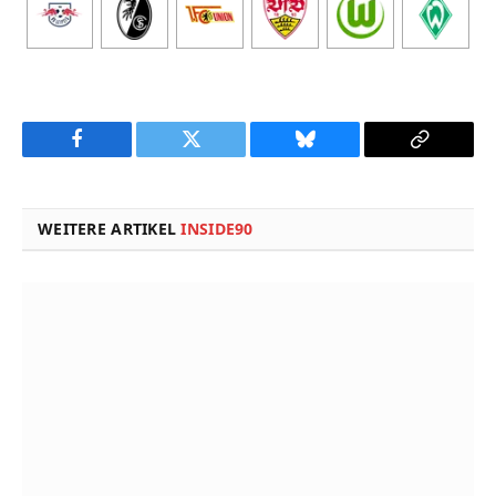
Facebook
Twitter
Bluesky
Copy
Link
WEITERE ARTIKEL
INSIDE90