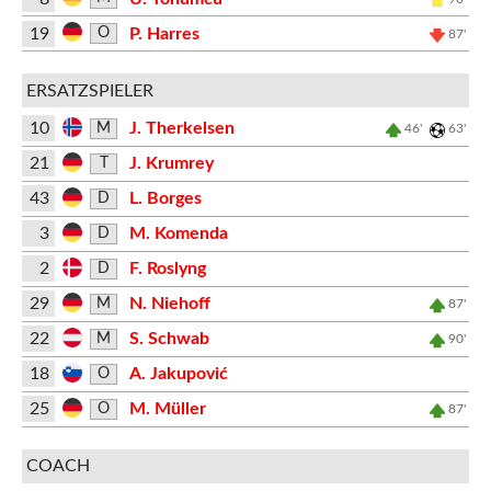
19
P. Harres
O
87'
ERSATZSPIELER
10
J. Therkelsen
M
46'
63'
21
J. Krumrey
T
43
L. Borges
D
3
M. Komenda
D
2
F. Roslyng
D
29
N. Niehoff
M
87'
22
S. Schwab
M
90'
18
A. Jakupović
O
25
M. Müller
O
87'
COACH