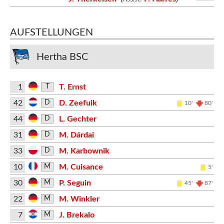
AUFSTELLUNGEN
Hertha BSC
1
T. Ernst
T
42
D. Zeefuik
D
10'
80'
44
L. Gechter
D
31
M. Dárdai
D
33
M. Karbownik
D
10
M. Cuisance
M
5'
30
P. Seguin
M
45'
87'
22
M. Winkler
M
7
J. Brekalo
M