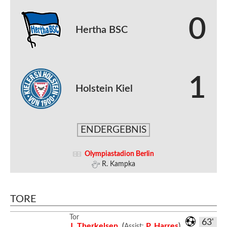
0
Hertha BSC
1
Holstein Kiel
ENDERGEBNIS
Olympiastadion Berlin
R. Kampka
TORE
Tor
63'
J. Therkelsen
(
P. Harres
)
Assist: