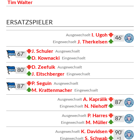
Tim Walter
ERSATZSPIELER
I. Ugoh
Ausgewechselt
46'
J. Therkelsen
Eingewechselt
J. Schuler
Ausgewechselt
67'
D. Kownacki
Eingewechselt
D. Zeefuik
Ausgewechselt
80'
J. Eitschberger
Eingewechselt
P. Seguin
Ausgewechselt
87'
M. Krattenmacher
Eingewechselt
A. Kaprálik
Ausgewechselt
87'
N. Niehoff
Eingewechselt
P. Harres
Ausgewechselt
87'
M. Müller
Eingewechselt
K. Davidsen
Ausgewechselt
90'
S. Schwab
+1
Eingewechselt