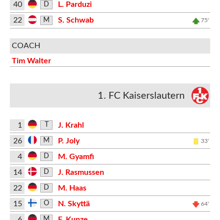
40
L. Parduzi
D
22
S. Schwab
M
75'
COACH
Tim Walter
1. FC Kaiserslautern
1
J. Krahl
T
26
P. Joly
M
33'
4
M. Gyamfi
D
14
J. Rasmussen
D
22
M. Haas
D
15
N. Skyttä
O
64'
6
F. Kunze
M