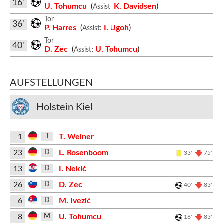
16'
U. Tohumcu
(
:
K. Davidsen
)
Assist
Tor
36'
P. Harres
(
:
I. Ugoh
)
Assist
Tor
40'
D. Zec
(
:
U. Tohumcu
)
Assist
AUFSTELLUNGEN
Holstein Kiel
1
T. Weiner
T
23
L. Rosenboom
D
33'
75'
13
I. Nekić
D
26
D. Zec
D
40'
83'
6
M. Ivezić
D
8
U. Tohumcu
M
16'
83'