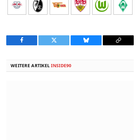
Facebook
Twitter
Bluesky
Copy
Link
WEITERE ARTIKEL
INSIDE90