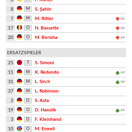
8
S. Şahin
M
7
M. Ritter
M
46'
17
N. Bassette
O
46'
20
M. Berisha
O
64'
ERSATZSPIELER
25
S. Simoni
T
11
K. Redondo
M
64'
31
L. Sirch
M
46'
37
L. Robinson
M
2
S. Asta
D
19
D. Hanslik
O
64'
3
F. Kleinhansl
D
10
M. Emreli
O