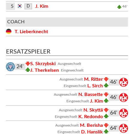
5
J. Kim
D
46'
COACH
T. Lieberknecht
ERSATZSPIELER
S. Skrzybski
Ausgewechselt
24'
J. Therkelsen
Eingewechselt
M. Ritter
Ausgewechselt
46'
L. Sirch
Eingewechselt
N. Bassette
Ausgewechselt
46'
J. Kim
Eingewechselt
N. Skyttä
Ausgewechselt
64'
K. Redondo
Eingewechselt
M. Berisha
Ausgewechselt
64'
D. Hanslik
Eingewechselt