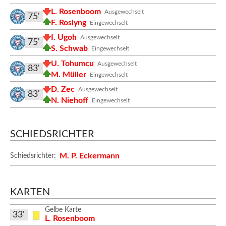
L. Rosenboom
Ausgewechselt
75'
F. Roslyng
Eingewechselt
I. Ugoh
Ausgewechselt
75'
S. Schwab
Eingewechselt
U. Tohumcu
Ausgewechselt
83'
M. Müller
Eingewechselt
D. Zec
Ausgewechselt
83'
N. Niehoff
Eingewechselt
SCHIEDSRICHTER
M. P. Eckermann
Schiedsrichter:
KARTEN
Gelbe Karte
33'
L. Rosenboom