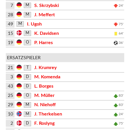
7
S. Skrzybski
M
24'
28
J. Meffert
M
49
I. Ugoh
M
75'
15
K. Davidsen
M
64'
19
P. Harres
O
36'
ERSATZSPIELER
21
J. Krumrey
T
3
M. Komenda
D
43
L. Borges
D
25
M. Müller
O
83'
29
N. Niehoff
M
83'
10
J. Therkelsen
M
24'
2
F. Roslyng
D
75'