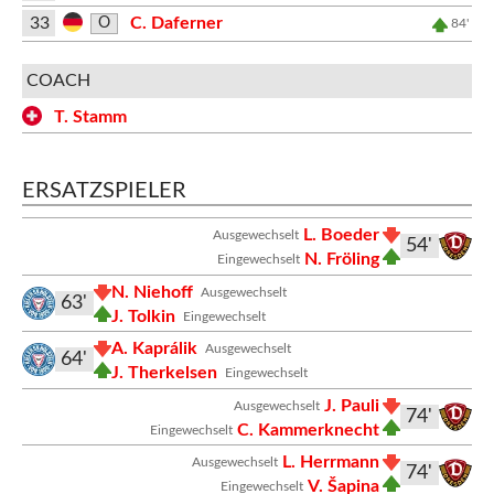
33
C. Daferner
O
84'
COACH
T. Stamm
ERSATZSPIELER
L. Boeder
Ausgewechselt
54'
N. Fröling
Eingewechselt
N. Niehoff
Ausgewechselt
63'
J. Tolkin
Eingewechselt
A. Kaprálik
Ausgewechselt
64'
J. Therkelsen
Eingewechselt
J. Pauli
Ausgewechselt
74'
C. Kammerknecht
Eingewechselt
L. Herrmann
Ausgewechselt
74'
V. Šapina
Eingewechselt