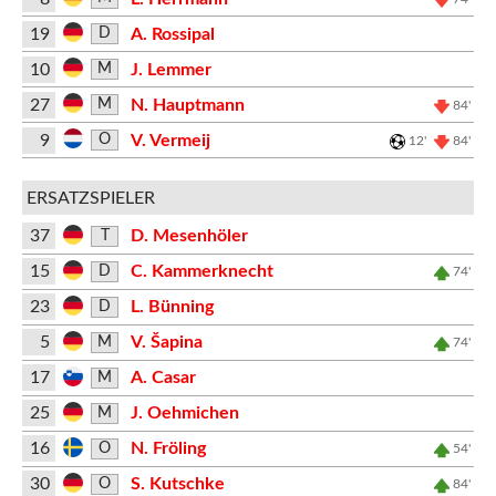
19
A. Rossipal
D
10
J. Lemmer
M
27
N. Hauptmann
M
84'
9
V. Vermeij
O
12'
84'
ERSATZSPIELER
37
D. Mesenhöler
T
15
C. Kammerknecht
D
74'
23
L. Bünning
D
5
V. Šapina
M
74'
17
A. Casar
M
25
J. Oehmichen
M
16
N. Fröling
O
54'
30
S. Kutschke
O
84'