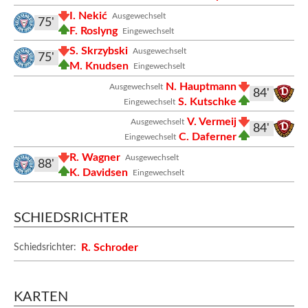
I. Nekić
Ausgewechselt
75'
F. Roslyng
Eingewechselt
S. Skrzybski
Ausgewechselt
75'
M. Knudsen
Eingewechselt
N. Hauptmann
Ausgewechselt
84'
S. Kutschke
Eingewechselt
V. Vermeij
Ausgewechselt
84'
C. Daferner
Eingewechselt
R. Wagner
Ausgewechselt
88'
K. Davidsen
Eingewechselt
SCHIEDSRICHTER
R. Schroder
Schiedsrichter:
KARTEN