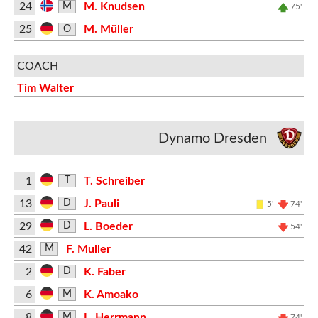
24
M. Knudsen
M
75'
25
M. Müller
O
COACH
Tim Walter
Dynamo Dresden
1
T. Schreiber
T
13
J. Pauli
D
5'
74'
29
L. Boeder
D
54'
42
F. Muller
M
2
K. Faber
D
6
K. Amoako
M
8
L. Herrmann
M
74'