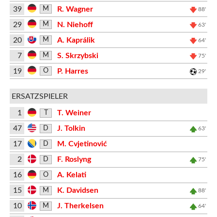
39
R. Wagner
M
88'
29
N. Niehoff
M
63'
20
A. Kaprálik
M
64'
7
S. Skrzybski
M
75'
19
P. Harres
O
29'
ERSATZSPIELER
1
T. Weiner
T
47
J. Tolkin
D
63'
17
M. Cvjetinović
D
2
F. Roslyng
D
75'
16
A. Kelati
O
15
K. Davidsen
M
88'
10
J. Therkelsen
M
64'