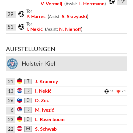
12'
V. Vermeij
(
L. Herrmann
)
Assist:
Tor
29'
P. Harres
(
:
S. Skrzybski
)
Assist
Tor
51'
I. Nekić
(
:
N. Niehoff
)
Assist
AUFSTELLUNGEN
Holstein Kiel
21
J. Krumrey
T
13
I. Nekić
D
51'
75'
26
D. Zec
D
6
M. Ivezić
D
23
L. Rosenboom
D
22
S. Schwab
M