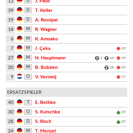
13
J. Pauli
D
39
T. Keller
D
19
A. Rossipal
D
18
R. Wagner
M
6
K. Amoako
M
7
J. Çeka
M
85'
27
N. Hauptmann
M
3'
44'
69'
20
B. Bobzien
M
28'
85'
9
V. Vermeij
O
77'
ERSATZSPIELER
40
E. Bethke
T
30
S. Kutschke
O
85'
28
S. Risch
D
85'
24
T. Menzel
M