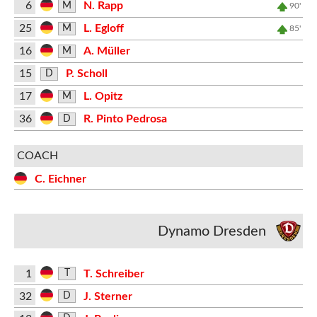
6
N. Rapp
M
90'
25
L. Egloff
M
85'
16
A. Müller
M
15
P. Scholl
D
17
L. Opitz
M
36
R. Pinto Pedrosa
D
COACH
C. Eichner
Dynamo Dresden
1
T. Schreiber
T
32
J. Sterner
D