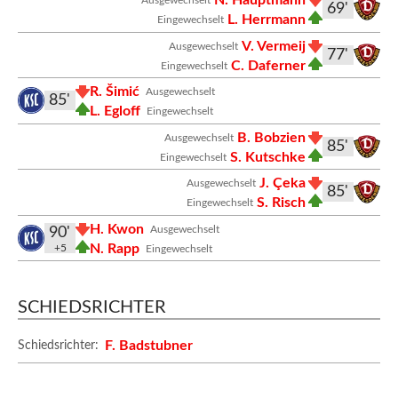
N. Hauptmann
Ausgewechselt
69'
L. Herrmann
Eingewechselt
V. Vermeij
Ausgewechselt
77'
C. Daferner
Eingewechselt
R. Šimić
Ausgewechselt
85'
L. Egloff
Eingewechselt
B. Bobzien
Ausgewechselt
85'
S. Kutschke
Eingewechselt
J. Çeka
Ausgewechselt
85'
S. Risch
Eingewechselt
H. Kwon
Ausgewechselt
90'
N. Rapp
+5
Eingewechselt
SCHIEDSRICHTER
F. Badstubner
Schiedsrichter: