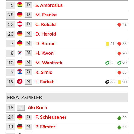
5
S. Ambrosius
D
28
M. Franke
D
22
C. Kobald
D
46'
20
D. Herold
M
7
D. Burnić
M
51'
66'
8
H. Kwon
M
90'
10
M. Wanitzek
M
23'
90'
9
R. Šimić
O
85'
19
L. Farhat
M
68'
90'
ERSATZSPIELER
18
Aki Koch
T
24
F. Schleusener
O
66'
11
P. Förster
M
46'