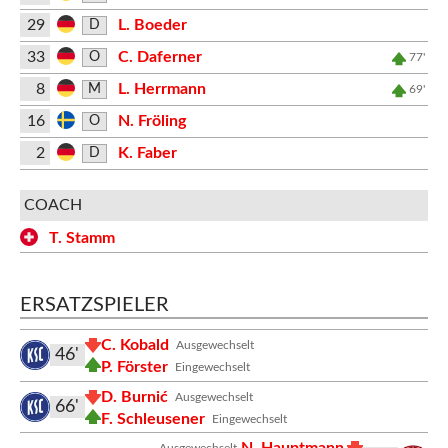
29
L. Boeder
D
33
C. Daferner
O
77'
8
L. Herrmann
M
69'
16
N. Fröling
O
2
K. Faber
D
COACH
T. Stamm
ERSATZSPIELER
C. Kobald
Ausgewechselt
46'
P. Förster
Eingewechselt
D. Burnić
Ausgewechselt
66'
F. Schleusener
Eingewechselt