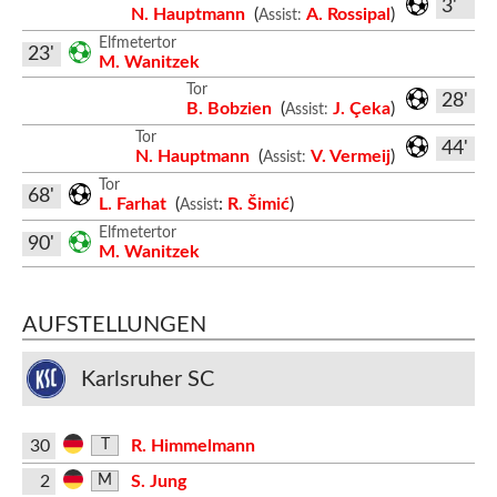
3'
N. Hauptmann
(
A. Rossipal
)
Assist:
Elfmetertor
23'
M. Wanitzek
Tor
28'
B. Bobzien
(
J. Çeka
)
Assist:
Tor
44'
N. Hauptmann
(
V. Vermeij
)
Assist:
Tor
68'
L. Farhat
(
:
R. Šimić
)
Assist
Elfmetertor
90'
M. Wanitzek
AUFSTELLUNGEN
Karlsruher SC
30
R. Himmelmann
T
2
S. Jung
M