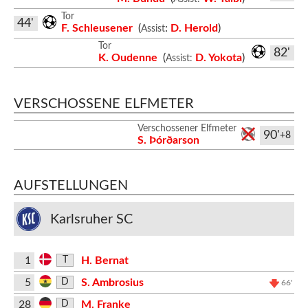
Tor
44'
F. Schleusener
(
:
D. Herold
)
Assist
Tor
82'
K. Oudenne
(
D. Yokota
)
Assist:
VERSCHOSSENE ELFMETER
Verschossener Elfmeter
90'
+8
S. Þórðarson
AUFSTELLUNGEN
Karlsruher SC
1
H. Bernat
T
5
S. Ambrosius
D
66'
28
M. Franke
D