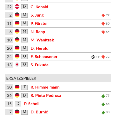
22
C. Kobald
D
2
S. Jung
M
79'
11
P. Förster
M
80'
6
N. Rapp
M
65'
10
M. Wanitzek
M
20
D. Herold
M
24
F. Schleusener
O
44'
72'
13
S. Fukuda
O
ERSATZSPIELER
30
R. Himmelmann
T
36
R. Pinto Pedrosa
D
79'
15
P. Scholl
D
66'
7
D. Burnić
M
80'