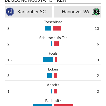
BEGEGNUNGSSTATISTIKEN
Karlsruher SC
Hannover 96
Torschüsse
8
10
Schüsse aufs Tor
2
6
Fouls
13
3
Ecken
3
2
Abseits
1
2
Ballbesitz