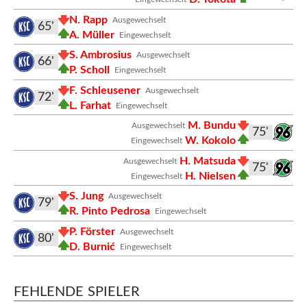
N. Rapp
Ausgewechselt
65'
A. Müller
Eingewechselt
S. Ambrosius
Ausgewechselt
66'
P. Scholl
Eingewechselt
F. Schleusener
Ausgewechselt
72'
L. Farhat
Eingewechselt
M. Bundu
Ausgewechselt
75'
W. Kokolo
Eingewechselt
H. Matsuda
Ausgewechselt
75'
H. Nielsen
Eingewechselt
S. Jung
Ausgewechselt
79'
R. Pinto Pedrosa
Eingewechselt
P. Förster
Ausgewechselt
80'
D. Burnić
Eingewechselt
FEHLENDE SPIELER