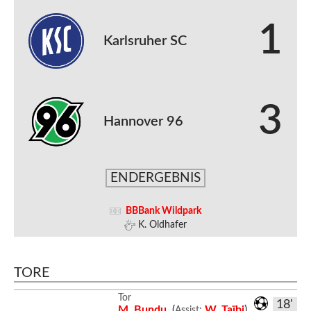
1
Karlsruher SC
3
Hannover 96
ENDERGEBNIS
BBBank Wildpark
K. Oldhafer
TORE
Tor
18'
M. Bundu
(
W. Taïbi
)
Assist: