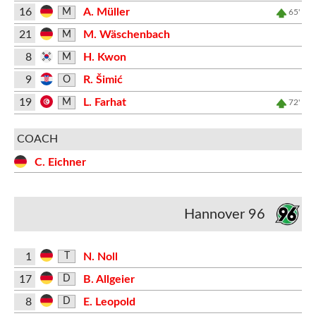
16
A. Müller
M
65'
21
M. Wäschenbach
M
8
H. Kwon
M
9
R. Šimić
O
19
L. Farhat
M
72'
COACH
C. Eichner
Hannover 96
1
N. Noll
T
17
B. Allgeier
D
8
E. Leopold
D