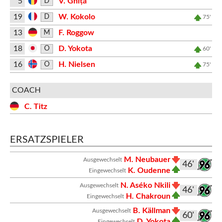
5
V. Ghiță
D
19
W. Kokolo
D
75'
13
F. Roggow
M
18
D. Yokota
O
60'
16
H. Nielsen
O
75'
COACH
C. Titz
ERSATZSPIELER
M. Neubauer
Ausgewechselt
46'
K. Oudenne
Eingewechselt
N. Aséko Nkili
Ausgewechselt
46'
H. Chakroun
Eingewechselt
B. Källman
Ausgewechselt
60'
D. Yokota
Eingewechselt