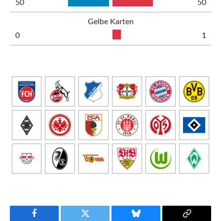
50
50
Gelbe Karten
0
1
Facebook
Twitter
Bluesky
Copy