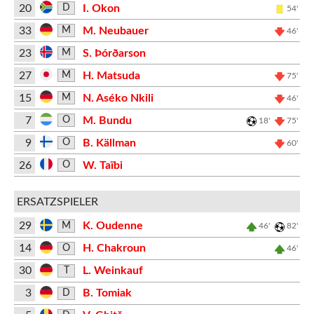
20
I. Okon
D
54'
33
M. Neubauer
M
46'
23
S. Þórðarson
M
27
H. Matsuda
M
75'
15
N. Aséko Nkili
M
46'
7
M. Bundu
O
18'
75'
9
B. Källman
O
60'
26
W. Taïbi
O
ERSATZSPIELER
29
K. Oudenne
M
46'
82'
14
H. Chakroun
O
46'
30
L. Weinkauf
T
3
B. Tomiak
D