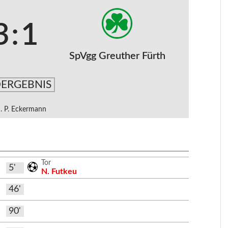
3
:
1
SpVgg Greuther Fürth
ERGEBNIS
. P. Eckermann
Tor
5'
N. Futkeu
46'
90'