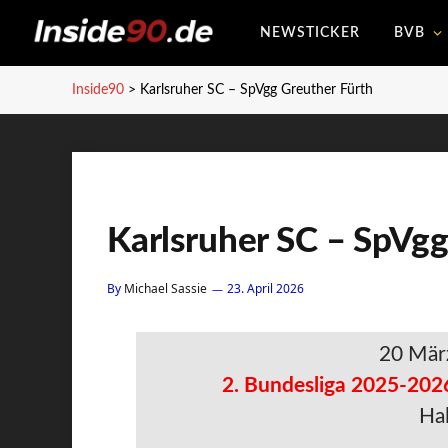
NEWSTICKER
BVB
Inside90
>
Karlsruher SC – SpVgg Greuther Fürth
Karlsruher SC – SpVgg
By
Michael Sassie
23. April 2026
20 Mär
2. Bundesliga 2025-202
Hal