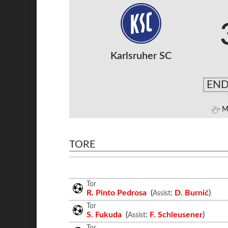
Karlsruher SC
END
M
TORE
Tor
R. Pinto Pedrosa
(
:
D. Burnić
)
Assist
Tor
S. Fukuda
(
:
F. Schleusener
)
Assist
Tor