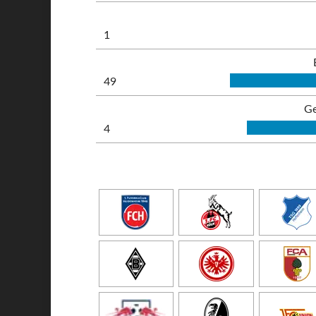
1
49
Ge
4