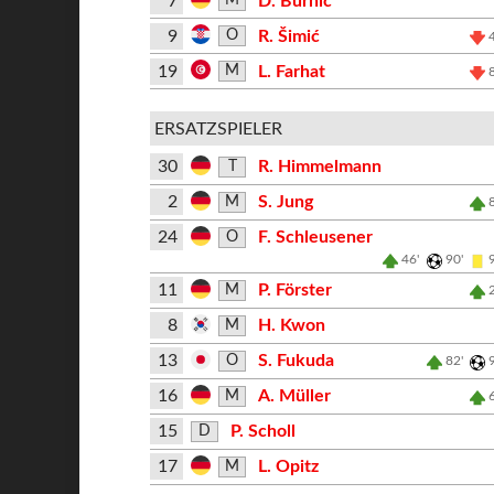
7
D. Burnić
M
9
R. Šimić
O
19
L. Farhat
M
ERSATZSPIELER
30
R. Himmelmann
T
2
S. Jung
M
24
F. Schleusener
O
46'
90'
11
P. Förster
M
8
H. Kwon
M
13
S. Fukuda
O
82'
16
A. Müller
M
15
P. Scholl
D
17
L. Opitz
M