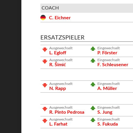
COACH
C. Eichner
ERSATZSPIELER
Ausgewechselt
Eingewechselt
L. Egloff
P. Förster
Ausgewechselt
Eingewechselt
R. Šimić
F. Schleusener
Ausgewechselt
Eingewechselt
N. Rapp
A. Müller
Ausgewechselt
Eingewechselt
R. Pinto Pedrosa
S. Jung
Ausgewechselt
Eingewechselt
L. Farhat
S. Fukuda