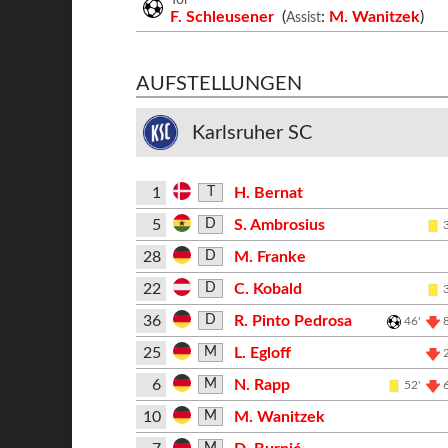
F. Schleusener
(
:
M. Wanitzek
)
Assist
AUFSTELLUNGEN
Karlsruher SC
1
H. Bernat
T
5
S. Ambrosius
D
28
M. Franke
D
22
C. Kobald
D
36
R. Pinto Pedrosa
D
46'
25
L. Egloff
M
6
N. Rapp
M
52'
10
M. Wanitzek
M