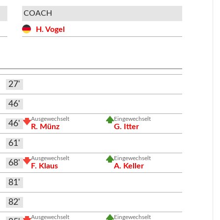
COACH
H. Vogel
27'
46'
Ausgewechselt
Eingewechselt
46'
R. Münz
G. Itter
61'
Ausgewechselt
Eingewechselt
68'
F. Klaus
A. Keller
81'
82'
Ausgewechselt
Eingewechselt