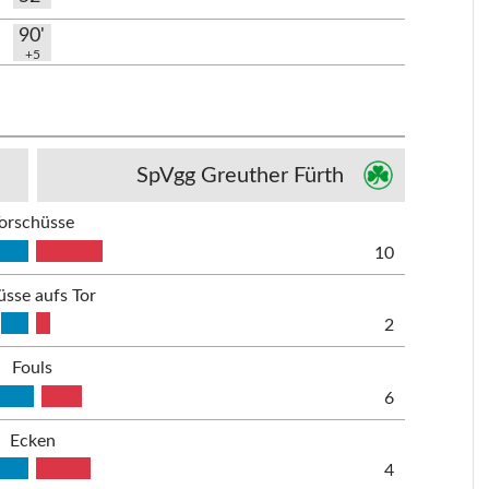
90'
+5
SpVgg Greuther Fürth
orschüsse
10
üsse aufs Tor
2
Fouls
6
Ecken
4