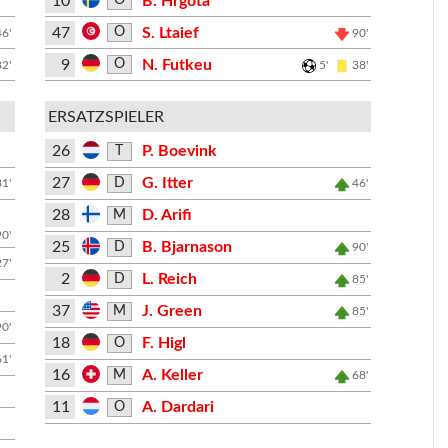
10
B. Hrgota
O
47
S. Ltaief
O
46'
90'
9
N. Futkeu
O
82'
5'
38'
ERSATZSPIELER
26
P. Boevink
T
27
G. Itter
D
81'
46'
28
D. Arifi
M
90'
25
B. Bjarnason
D
90'
27'
2
L. Reich
D
85'
37
J. Green
M
85'
90'
18
F. Higl
O
61'
16
A. Keller
M
68'
11
A. Dardari
O