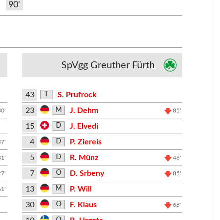
90'
SpVgg Greuther Fürth
43
S. Prufrock
T
23
J. Dehm
M
30'
85'
15
J. Elvedi
D
4
P. Ziereis
D
37'
5
R. Münz
D
81'
46'
7
D. Srbeny
O
27'
85'
13
P. Will
M
61'
30
F. Klaus
O
68'