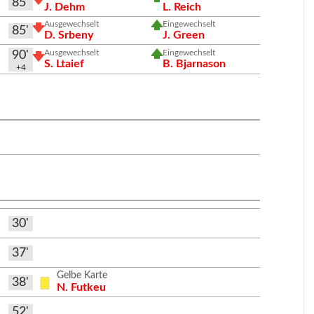
85'
J. Dehm
L. Reich
Ausgewechselt
Eingewechselt
85'
D. Srbeny
J. Green
Ausgewechselt
Eingewechselt
90'
S. Ltaief
B. Bjarnason
+4
30'
37'
Gelbe Karte
38'
N. Futkeu
52'