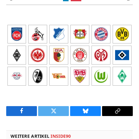
Facebook
Twitter
Bluesky
Copy
Link
WEITERE ARTIKEL
INSIDE90