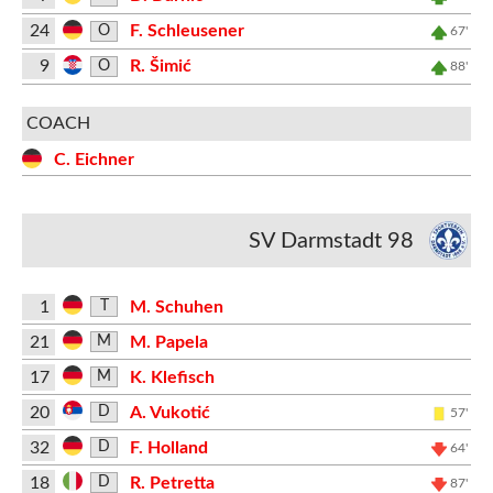
24
F. Schleusener
O
67'
9
R. Šimić
O
88'
COACH
C. Eichner
SV Darmstadt 98
1
M. Schuhen
T
21
M. Papela
M
17
K. Klefisch
M
20
A. Vukotić
D
57'
32
F. Holland
D
64'
18
R. Petretta
D
87'