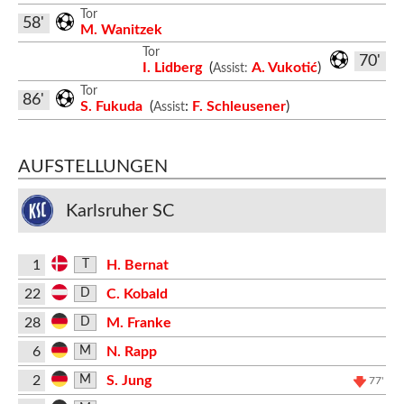
Tor
58'
M. Wanitzek
Tor
70'
I. Lidberg
(
A. Vukotić
)
Assist:
Tor
86'
S. Fukuda
(
:
F. Schleusener
)
Assist
AUFSTELLUNGEN
Karlsruher SC
1
H. Bernat
T
22
C. Kobald
D
28
M. Franke
D
6
N. Rapp
M
2
S. Jung
M
77'