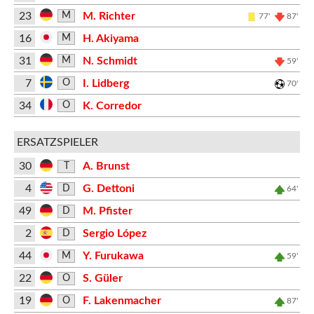
23
M. Richter
M
77'
87'
16
H. Akiyama
M
31
N. Schmidt
M
59'
7
I. Lidberg
O
70'
34
K. Corredor
O
ERSATZSPIELER
30
A. Brunst
T
4
G. Dettoni
D
64'
49
M. Pfister
D
2
Sergio López
D
44
Y. Furukawa
M
59'
22
S. Güler
O
19
F. Lakenmacher
O
87'