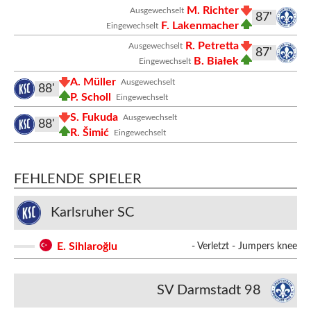
M. Richter
Ausgewechselt
87'
F. Lakenmacher
Eingewechselt
R. Petretta
Ausgewechselt
87'
B. Białek
Eingewechselt
A. Müller
Ausgewechselt
88'
P. Scholl
Eingewechselt
S. Fukuda
Ausgewechselt
88'
R. Šimić
Eingewechselt
FEHLENDE SPIELER
Karlsruher SC
E. Sihlaroğlu
- Verletzt - Jumpers knee
SV Darmstadt 98