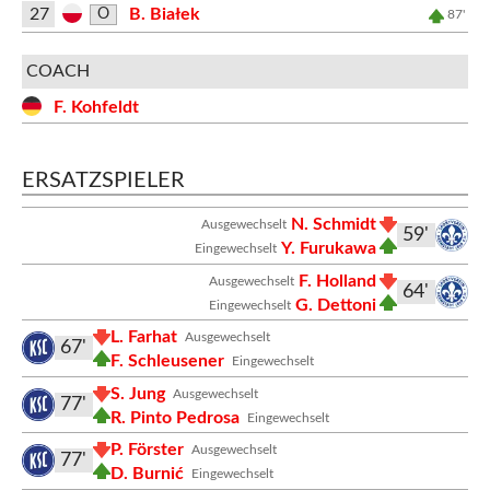
27
B. Białek
O
87'
COACH
F. Kohfeldt
ERSATZSPIELER
N. Schmidt
Ausgewechselt
59'
Y. Furukawa
Eingewechselt
F. Holland
Ausgewechselt
64'
G. Dettoni
Eingewechselt
L. Farhat
Ausgewechselt
67'
F. Schleusener
Eingewechselt
S. Jung
Ausgewechselt
77'
R. Pinto Pedrosa
Eingewechselt
P. Förster
Ausgewechselt
77'
D. Burnić
Eingewechselt