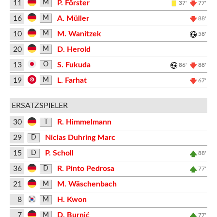
11
P. Förster
M
37'
77'
16
A. Müller
M
88'
10
M. Wanitzek
M
58'
20
D. Herold
M
13
S. Fukuda
O
86'
88'
19
L. Farhat
M
67'
ERSATZSPIELER
30
R. Himmelmann
T
29
Niclas Duhring Marc
D
15
P. Scholl
D
88'
36
R. Pinto Pedrosa
D
77'
21
M. Wäschenbach
M
8
H. Kwon
M
7
D. Burnić
M
77'