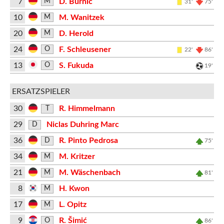
7
D. Burnić
M
31'
75'
10
M. Wanitzek
M
20
D. Herold
M
24
F. Schleusener
O
22'
86'
13
S. Fukuda
O
19'
ERSATZSPIELER
30
R. Himmelmann
T
29
Niclas Duhring Marc
D
36
R. Pinto Pedrosa
D
75'
34
M. Kritzer
M
21
M. Wäschenbach
M
81'
8
H. Kwon
M
17
L. Opitz
M
9
R. Šimić
O
86'