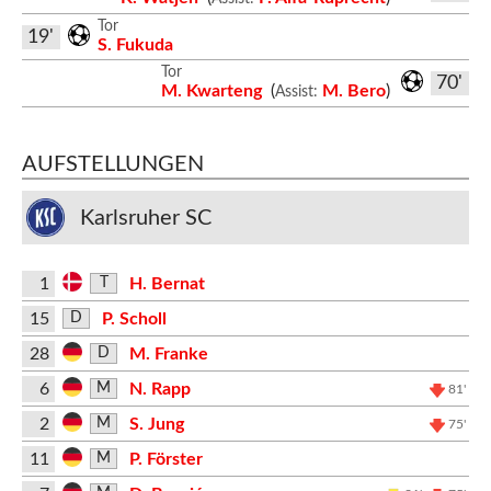
Tor
19'
S. Fukuda
Tor
70'
M. Kwarteng
(
M. Bero
)
Assist:
AUFSTELLUNGEN
Karlsruher SC
1
H. Bernat
T
15
P. Scholl
D
28
M. Franke
D
6
N. Rapp
M
81'
2
S. Jung
M
75'
11
P. Förster
M