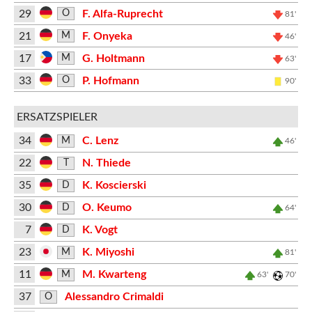
29
F. Alfa-Ruprecht
O
81'
21
F. Onyeka
M
46'
17
G. Holtmann
M
63'
33
P. Hofmann
O
90'
ERSATZSPIELER
34
C. Lenz
M
46'
22
N. Thiede
T
35
K. Koscierski
D
30
O. Keumo
D
64'
7
K. Vogt
D
23
K. Miyoshi
M
81'
11
M. Kwarteng
M
63'
70'
37
Alessandro Crimaldi
O