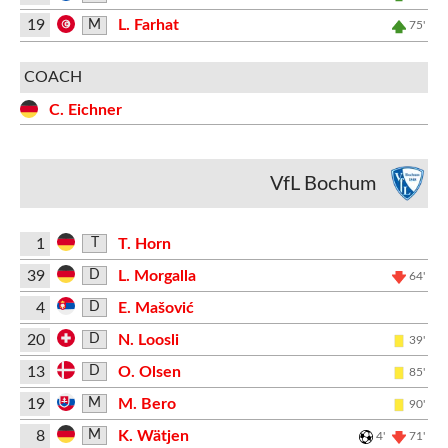
19
L. Farhat
M
75'
COACH
C. Eichner
VfL Bochum
1
T. Horn
T
39
L. Morgalla
D
64'
4
E. Mašović
D
20
N. Loosli
D
39'
13
O. Olsen
D
85'
19
M. Bero
M
90'
8
K. Wätjen
M
4'
71'