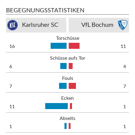
BEGEGNUNGSSTATISTIKEN
Karlsruher SC
VfL Bochum
Torschüsse
16
11
Schüsse aufs Tor
6
4
Fouls
7
7
Ecken
11
1
Abseits
1
1