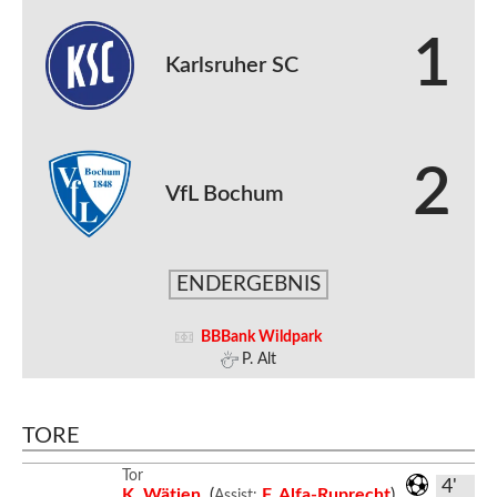
1
Karlsruher SC
2
VfL Bochum
ENDERGEBNIS
BBBank Wildpark
P. Alt
TORE
Tor
4'
K. Wätjen
(
F. Alfa-Ruprecht
)
Assist: