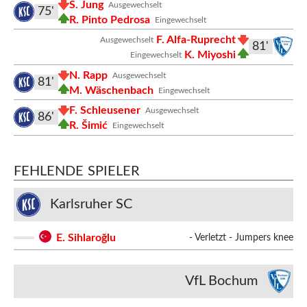
S. Jung
Ausgewechselt
75'
R. Pinto Pedrosa
Eingewechselt
F. Alfa-Ruprecht
Ausgewechselt
81'
K. Miyoshi
Eingewechselt
N. Rapp
Ausgewechselt
81'
M. Wäschenbach
Eingewechselt
F. Schleusener
Ausgewechselt
86'
R. Šimić
Eingewechselt
FEHLENDE SPIELER
Karlsruher SC
E. Sihlaroğlu
- Verletzt - Jumpers knee
VfL Bochum