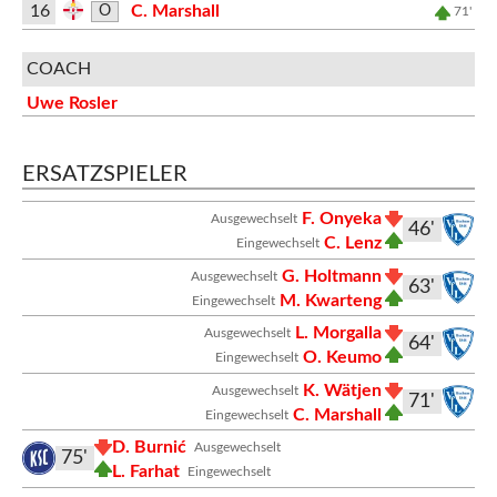
16
C. Marshall
O
71'
COACH
Uwe Rosler
ERSATZSPIELER
F. Onyeka
Ausgewechselt
46'
C. Lenz
Eingewechselt
G. Holtmann
Ausgewechselt
63'
M. Kwarteng
Eingewechselt
L. Morgalla
Ausgewechselt
64'
O. Keumo
Eingewechselt
K. Wätjen
Ausgewechselt
71'
C. Marshall
Eingewechselt
D. Burnić
Ausgewechselt
75'
L. Farhat
Eingewechselt