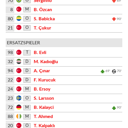
70
Serginho
O
69'
8
B. Özcan
M
80
S. Babicka
O
90'
21
T. Çukur
O
ERSATZSPIELER
98
B. Evli
T
32
M. Kadıoğlu
D
94
A. Çınar
D
69'
70'
22
F. Kurucuk
D
24
B. Ersoy
M
23
S. Larsson
O
72
B. Kalayci
M
90'
88
T. Ahmed
M
20
T. Kalpaklı
O