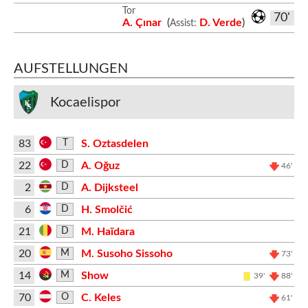
Tor
70'
A. Çınar
(
D. Verde
)
Assist:
AUFSTELLUNGEN
Kocaelispor
83
S. Oztasdelen
T
22
A. Oğuz
D
46'
2
A. Dijksteel
D
6
H. Smolčić
D
21
M. Haïdara
D
20
M. Susoho Sissoho
M
73'
14
Show
M
39'
88'
70
C. Keles
O
61'