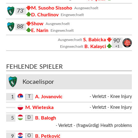
M. Susoho Sissoho
Ausgewechselt
73'
D. Churlinov
Eingewechselt
Show
Ausgewechselt
88'
E. Narin
Eingewechselt
S. Babicka
Ausgewechselt
90'
B. Kalayci
+1
Eingewechselt
FEHLENDE SPIELER
Kocaelispor
1
A. Jovanovic
T
- Verletzt - Knee Injury
M. Wieteska
- Verletzt - Knee Injury
5
B. Balogh
D
- Verletzt - (fragwürdig) Health problems
9
B. Petković
O