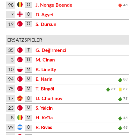
98
J. Nonge Boende
O
46'
7
D. Agyei
O
19
S. Dursun
O
ERSATZSPIELER
35
G. Değirmenci
T
3
M. Cinan
D
10
K. Linetty
M
94
E. Narin
M
88'
75
T. Bingöl
M
61'
87'
17
D. Churlinov
O
73'
23
S. Yalcin
M
8
H. Keïta
M
46'
99
R. Rivas
O
46'