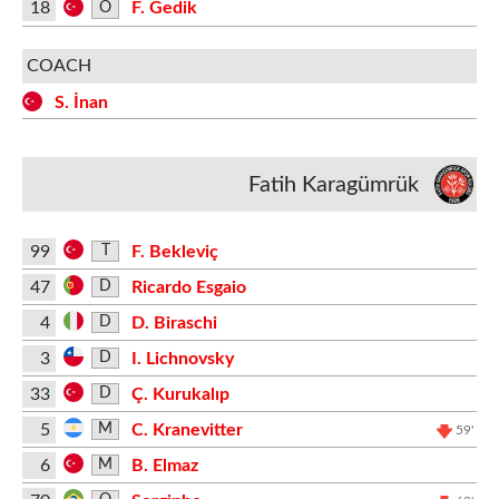
18
F. Gedik
O
COACH
S. İnan
Fatih Karagümrük
99
F. Bekleviç
T
47
Ricardo Esgaio
D
4
D. Biraschi
D
3
I. Lichnovsky
D
33
Ç. Kurukalıp
D
5
C. Kranevitter
M
59'
6
B. Elmaz
M