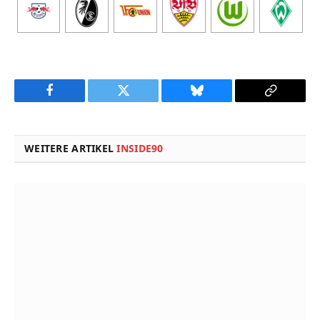
Facebook
Twitter
Bluesky
Copy
Link
WEITERE ARTIKEL
INSIDE90