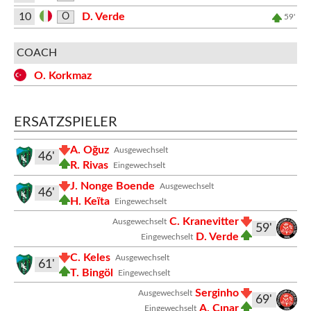
10
D. Verde
O
59'
COACH
O. Korkmaz
ERSATZSPIELER
A. Oğuz
Ausgewechselt
46'
R. Rivas
Eingewechselt
J. Nonge Boende
Ausgewechselt
46'
H. Keïta
Eingewechselt
C. Kranevitter
Ausgewechselt
59'
D. Verde
Eingewechselt
C. Keles
Ausgewechselt
61'
T. Bingöl
Eingewechselt
Serginho
Ausgewechselt
69'
A. Çınar
Eingewechselt