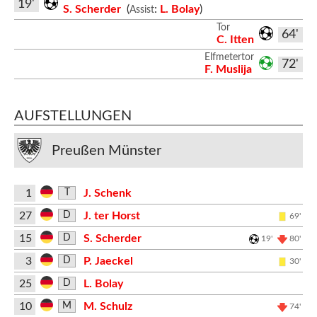
19'
S. Scherder
(
:
L. Bolay
)
Assist
Tor
64'
C. Itten
Elfmetertor
72'
F. Muslija
AUFSTELLUNGEN
Preußen Münster
1
J. Schenk
T
27
J. ter Horst
D
69'
15
S. Scherder
D
19'
80'
3
P. Jaeckel
D
30'
25
L. Bolay
D
10
M. Schulz
M
74'