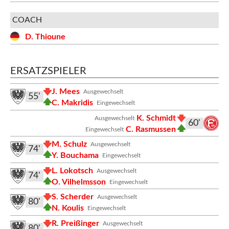
COACH
D. Thioune
ERSATZSPIELER
J. Mees
Ausgewechselt
55'
C. Makridis
Eingewechselt
K. Schmidt
Ausgewechselt
60'
C. Rasmussen
Eingewechselt
M. Schulz
Ausgewechselt
74'
Y. Bouchama
Eingewechselt
L. Lokotsch
Ausgewechselt
74'
O. Vilhelmsson
Eingewechselt
S. Scherder
Ausgewechselt
80'
N. Koulis
Eingewechselt
R. Preißinger
Ausgewechselt
80'