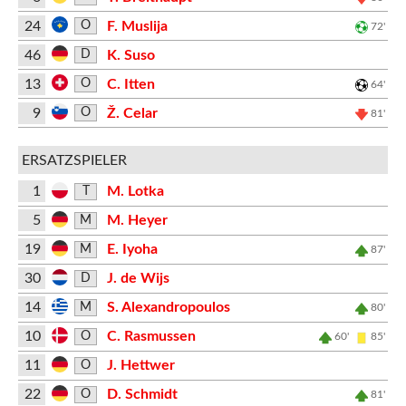
24
F. Muslija
O
72'
46
K. Suso
D
13
C. Itten
O
64'
9
Ž. Celar
O
81'
ERSATZSPIELER
1
M. Lotka
T
5
M. Heyer
M
19
E. Iyoha
M
87'
30
J. de Wijs
D
14
S. Alexandropoulos
M
80'
10
C. Rasmussen
O
60'
85'
11
J. Hettwer
O
22
D. Schmidt
O
81'