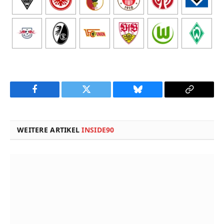
Facebook
Twitter
Bluesky
Copy
Link
WEITERE ARTIKEL
INSIDE90