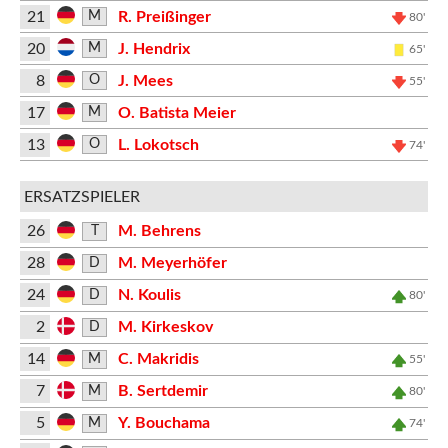
21
R. Preißinger
M
80'
20
J. Hendrix
M
65'
8
J. Mees
O
55'
17
O. Batista Meier
M
13
L. Lokotsch
O
74'
ERSATZSPIELER
26
M. Behrens
T
28
M. Meyerhöfer
D
24
N. Koulis
D
80'
2
M. Kirkeskov
D
14
C. Makridis
M
55'
7
B. Sertdemir
M
80'
5
Y. Bouchama
M
74'