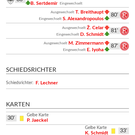
B. Sertdemir
Eingewechselt
T. Breithaupt
Ausgewechselt
80'
S. Alexandropoulos
Eingewechselt
Ž. Celar
Ausgewechselt
81'
D. Schmidt
Eingewechselt
M. Zimmermann
Ausgewechselt
87'
E. Iyoha
Eingewechselt
SCHIEDSRICHTER
F. Lechner
Schiedsrichter:
KARTEN
Gelbe Karte
30'
P. Jaeckel
Gelbe Karte
33'
K. Schmidt