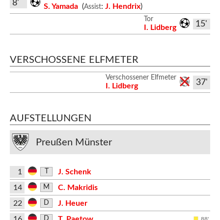
8'
S. Yamada
(
:
J. Hendrix
)
Assist
Tor
15'
I. Lidberg
VERSCHOSSENE ELFMETER
Verschossener Elfmeter
37'
I. Lidberg
AUFSTELLUNGEN
Preußen Münster
1
J. Schenk
T
14
C. Makridis
M
22
J. Heuer
D
16
T. Paetow
D
88'