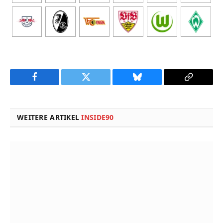
Facebook
Twitter
Bluesky
Copy
Link
WEITERE ARTIKEL
INSIDE90