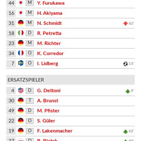
44
Y. Furukawa
M
16
H. Akiyama
M
31
N. Schmidt
M
62'
18
R. Petretta
D
23
M. Richter
M
34
K. Corredor
O
7
I. Lidberg
O
15'
ERSATZSPIELER
4
G. Dettoni
D
9'
30
A. Brunst
T
49
M. Pfister
D
22
S. Güler
O
19
F. Lakenmacher
O
62'
O