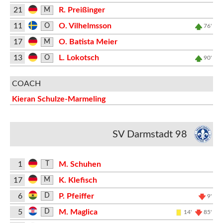
21
R. Preißinger
M
11
O. Vilhelmsson
O
76'
17
O. Batista Meier
M
13
L. Lokotsch
O
90'
COACH
Kieran Schulze-Marmeling
SV Darmstadt 98
1
M. Schuhen
T
17
K. Klefisch
M
6
P. Pfeiffer
D
9'
5
M. Maglica
D
14'
85'