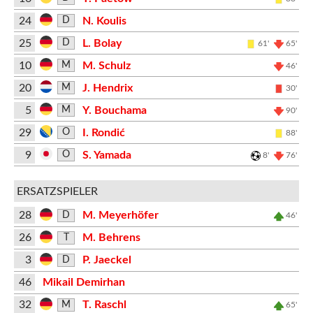
24
N. Koulis
D
25
L. Bolay
D
61'
65'
10
M. Schulz
M
46'
20
J. Hendrix
M
30'
5
Y. Bouchama
M
90'
29
I. Rondić
O
88'
9
S. Yamada
O
8'
76'
ERSATZSPIELER
28
M. Meyerhöfer
D
46'
26
M. Behrens
T
3
P. Jaeckel
D
46
Mikail Demirhan
32
T. Raschl
M
65'