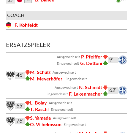
27
B. Białek
85'
COACH
F. Kohfeldt
ERSATZSPIELER
P. Pfeiffer
Ausgewechselt
9'
G. Dettoni
Eingewechselt
M. Schulz
Ausgewechselt
46'
M. Meyerhöfer
Eingewechselt
N. Schmidt
Ausgewechselt
62'
F. Lakenmacher
Eingewechselt
L. Bolay
Ausgewechselt
65'
T. Raschl
Eingewechselt
S. Yamada
Ausgewechselt
76'
O. Vilhelmsson
Eingewechselt