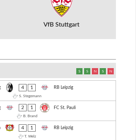
VfB Stuttgart
S
S
N
S
N
4
1
g
RB Leipzig
S. Stegemann
2
1
g
FC St. Pauli
B. Brand
4
1
n
RB Leipzig
T. Welz