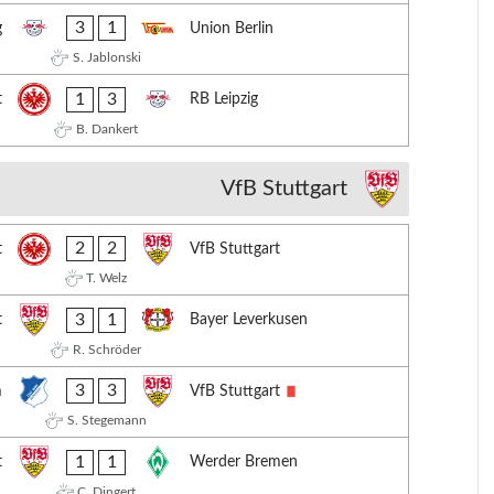
3
1
g
Union Berlin
S. Jablonski
1
3
t
RB Leipzig
B. Dankert
VfB Stuttgart
2
2
t
VfB Stuttgart
T. Welz
3
1
t
Bayer Leverkusen
R. Schröder
3
3
m
VfB Stuttgart
S. Stegemann
1
1
t
Werder Bremen
C. Dingert