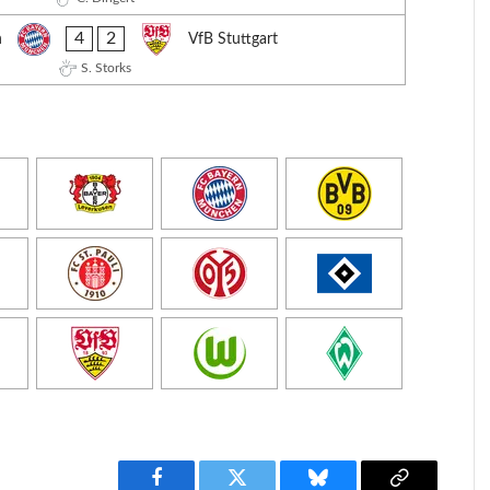
4
2
n
VfB Stuttgart
S. Storks