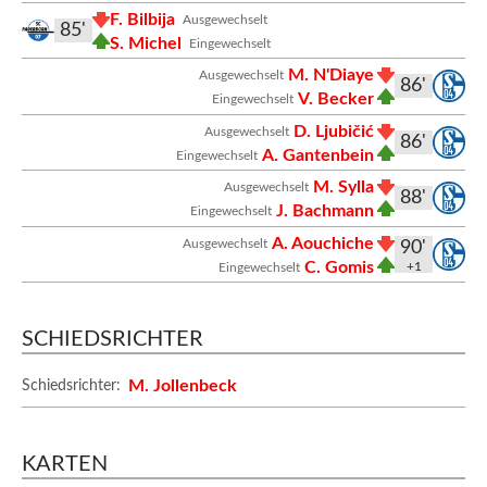
F. Bilbija
Ausgewechselt
85'
S. Michel
Eingewechselt
M. N'Diaye
Ausgewechselt
86'
V. Becker
Eingewechselt
D. Ljubičić
Ausgewechselt
86'
A. Gantenbein
Eingewechselt
M. Sylla
Ausgewechselt
88'
J. Bachmann
Eingewechselt
A. Aouchiche
Ausgewechselt
90'
C. Gomis
+1
Eingewechselt
SCHIEDSRICHTER
M. Jollenbeck
Schiedsrichter:
KARTEN