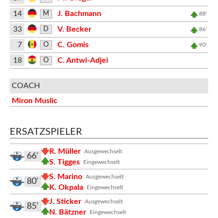
14
J. Bachmann
M
88'
33
V. Becker
D
86'
7
C. Gomis
O
90'
18
C. Antwi-Adjei
O
COACH
Miron Muslic
ERSATZSPIELER
R. Müller
Ausgewechselt
66'
S. Tigges
Eingewechselt
S. Marino
Ausgewechselt
80'
K. Okpala
Eingewechselt
J. Sticker
Ausgewechselt
85'
N. Bätzner
Eingewechselt