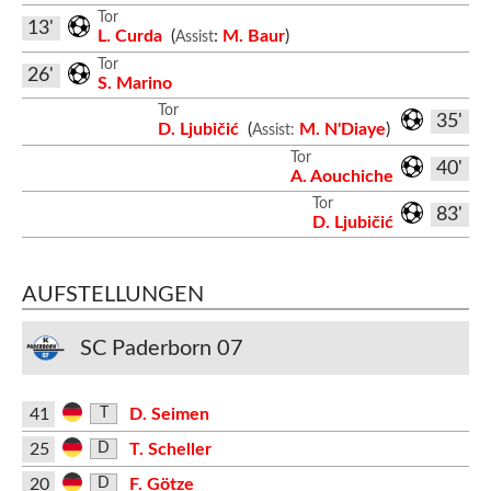
Tor
13'
L. Curda
(
:
M. Baur
)
Assist
Tor
26'
S. Marino
Tor
35'
D. Ljubičić
(
M. N'Diaye
)
Assist:
Tor
40'
A. Aouchiche
Tor
83'
D. Ljubičić
AUFSTELLUNGEN
SC Paderborn 07
41
D. Seimen
T
25
T. Scheller
D
20
F. Götze
D