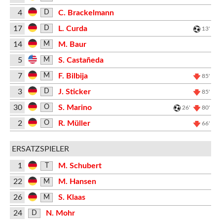
4
C. Brackelmann
D
17
L. Curda
D
13'
14
M. Baur
M
5
S. Castañeda
M
7
F. Bilbija
M
85'
3
J. Sticker
D
85'
30
S. Marino
O
26'
80'
2
R. Müller
O
66'
ERSATZSPIELER
1
M. Schubert
T
22
M. Hansen
M
26
S. Klaas
M
24
N. Mohr
D