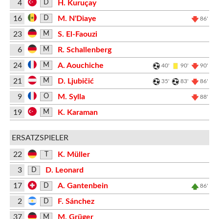
4
H. Kuruçay
D
16
M. N'Diaye
D
86'
23
S. El-Faouzi
M
6
R. Schallenberg
M
24
A. Aouchiche
M
40'
90'
90'
21
D. Ljubičić
M
35'
83'
86'
9
M. Sylla
O
88'
19
K. Karaman
M
ERSATZSPIELER
22
K. Müller
T
3
D. Leonard
D
17
A. Gantenbein
D
86'
2
F. Sánchez
D
37
M. Grüger
M