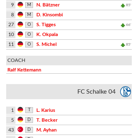
9
N. Bätzner
M
85'
8
D. Kinsombi
M
27
S. Tigges
O
66'
10
K. Okpala
O
11
S. Michel
O
85'
COACH
Ralf Kettemann
FC Schalke 04
1
L. Karius
T
5
T. Becker
D
43
M. Ayhan
D