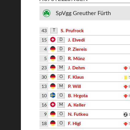
SpVgg Greuther Fürth
43
S. Prufrock
T
15
J. Elvedi
D
4
P. Ziereis
D
5
R. Münz
D
23
J. Dehm
M
30
F. Klaus
O
13
P. Will
M
10
B. Hrgota
O
16
A. Keller
M
9
N. Futkeu
O
18
F. Higl
O