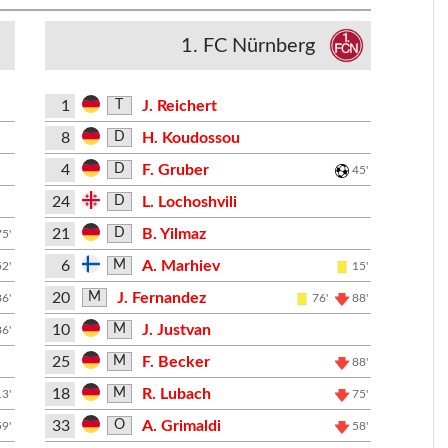
1. FC Nürnberg
1
J. Reichert
T
8
H. Koudossou
D
4
F. Gruber
D
45'
24
L. Lochoshvili
D
21
B. Yilmaz
D
75'
6
A. Marhiev
M
52'
15'
20
J. Fernandez
M
86'
76'
88'
10
J. Justvan
M
86'
25
F. Becker
M
88'
18
R. Lubach
M
13'
75'
33
A. Grimaldi
O
59'
58'