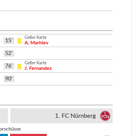
Gelbe Karte
15'
A. Marhiev
52'
Gelbe Karte
76'
J. Fernandez
90'
1. FC Nürnberg
orschüsse