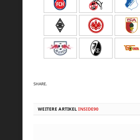
SHARE.
WEITERE ARTIKEL
INSIDE90