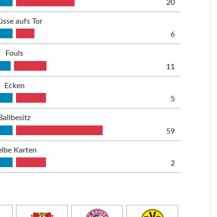
20
üsse aufs Tor
6
Fouls
11
Ecken
5
Ballbesitz
59
lbe Karten
2