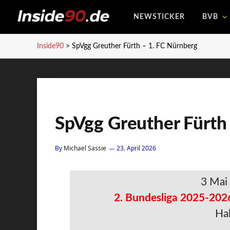
NEWSTICKER
BVB
Inside90
>
SpVgg Greuther Fürth – 1. FC Nürnberg
SpVgg Greuther Fürth
By
Michael Sassie
23. April 2026
3 Mai
2. Bundesliga 2025-202
Hal