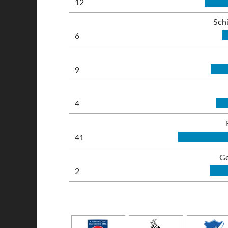
12
Sch
6
9
4
41
Ge
2