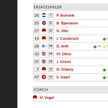
ERSATZSPIELER
26
P. Boevink
T
25
B. Bjarnason
D
27
G. Itter
D
14
J. Consbruch
M
28
D. Arifi
M
59'
33
M. Dietz
M
37
J. Green
M
7
D. Srbeny
O
47
S. Ltaief
O
COACH
H. Vogel