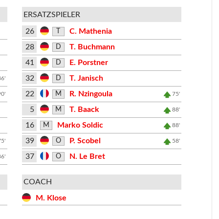
ERSATZSPIELER
26
C. Mathenia
T
28
T. Buchmann
D
41
E. Porstner
D
32
T. Janisch
D
86'
22
R. Nzingoula
M
90'
75'
5
T. Baack
M
88'
16
Marko Soldic
M
88'
39
P. Scobel
O
75'
58'
37
N. Le Bret
O
86'
COACH
M. Klose