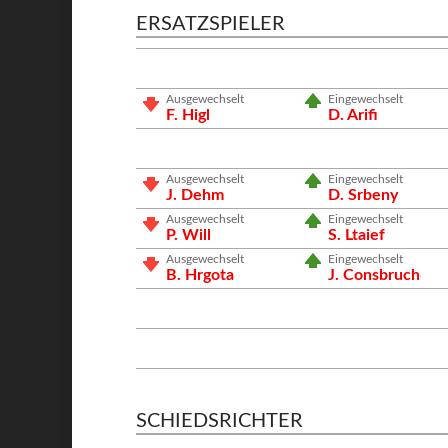
ERSATZSPIELER
Ausgewechselt
Eingewechselt
F. Higl
D. Arifi
Ausgewechselt
Eingewechselt
J. Dehm
D. Srbeny
Ausgewechselt
Eingewechselt
P. Will
S. Ltaief
Ausgewechselt
Eingewechselt
B. Hrgota
J. Consbruch
SCHIEDSRICHTER