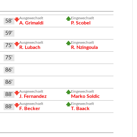
Ausgewechselt
Eingewechselt
58'
A. Grimaldi
P. Scobel
59'
Ausgewechselt
Eingewechselt
75'
R. Lubach
R. Nzingoula
75'
86'
86'
Ausgewechselt
Eingewechselt
88'
J. Fernandez
Marko Soldic
Ausgewechselt
Eingewechselt
88'
F. Becker
T. Baack