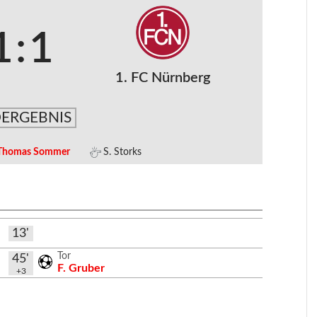
1
:
1
1. FC Nürnberg
ERGEBNIS
 Thomas Sommer
S. Storks
13'
Tor
45'
F. Gruber
+3