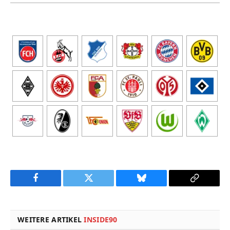
Facebook
Twitter
Bluesky
Copy
Link
WEITERE ARTIKEL
INSIDE90