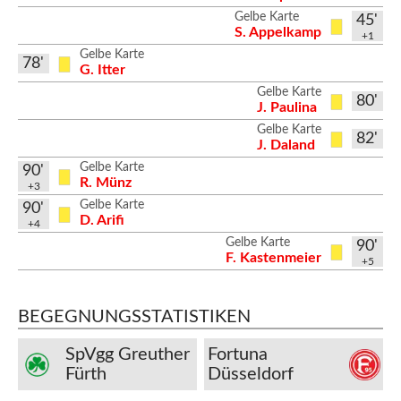
Gelbe Karte
45'
S. Appelkamp
+1
Gelbe Karte
78'
G. Itter
Gelbe Karte
80'
J. Paulina
Gelbe Karte
82'
J. Daland
Gelbe Karte
90'
R. Münz
+3
Gelbe Karte
90'
D. Arifi
+4
Gelbe Karte
90'
F. Kastenmeier
+5
BEGEGNUNGSSTATISTIKEN
SpVgg Greuther
Fortuna
Fürth
Düsseldorf