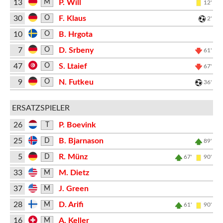
13
P. Will
M
12'
30
F. Klaus
O
2'
10
B. Hrgota
O
7
D. Srbeny
O
61'
47
S. Ltaief
O
67'
9
N. Futkeu
O
36'
ERSATZSPIELER
26
P. Boevink
T
25
B. Bjarnason
D
89'
5
R. Münz
D
67'
90'
33
M. Dietz
M
37
J. Green
M
28
D. Arifi
M
61'
90'
16
A. Keller
M