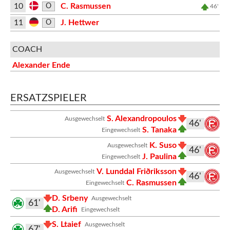
10
C. Rasmussen
O
46'
11
J. Hettwer
O
COACH
Alexander Ende
ERSATZSPIELER
S. Alexandropoulos
Ausgewechselt
46'
S. Tanaka
Eingewechselt
K. Suso
Ausgewechselt
46'
J. Paulina
Eingewechselt
V. Lunddal Friðriksson
Ausgewechselt
46'
C. Rasmussen
Eingewechselt
D. Srbeny
Ausgewechselt
61'
D. Arifi
Eingewechselt
S. Ltaief
Ausgewechselt
67'