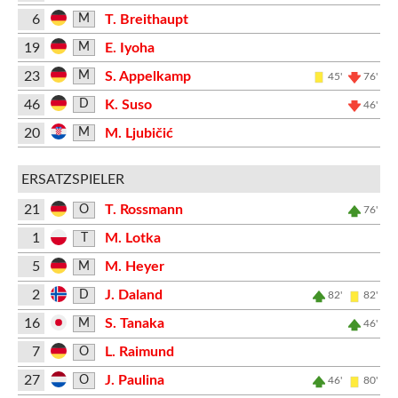
6
T. Breithaupt
M
19
E. Iyoha
M
23
S. Appelkamp
M
45'
76'
46
K. Suso
D
46'
20
M. Ljubičić
M
ERSATZSPIELER
21
T. Rossmann
O
76'
1
M. Lotka
T
5
M. Heyer
M
2
J. Daland
D
82'
82'
16
S. Tanaka
M
46'
7
L. Raimund
O
27
J. Paulina
O
46'
80'