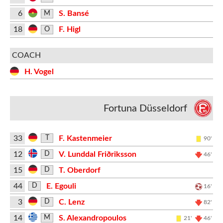
6
S. Bansé
M
18
F. Higl
O
COACH
H. Vogel
Fortuna Düsseldorf
33
F. Kastenmeier
T
90'
12
V. Lunddal Friðriksson
D
46'
15
T. Oberdorf
D
44
E. Egouli
D
16'
3
C. Lenz
D
82'
14
S. Alexandropoulos
M
21'
46'