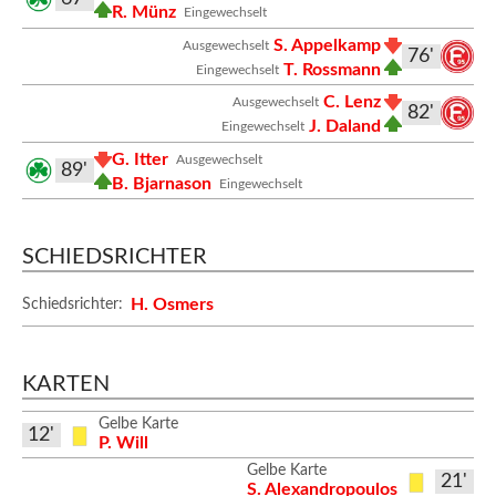
R. Münz
Eingewechselt
S. Appelkamp
Ausgewechselt
76'
T. Rossmann
Eingewechselt
C. Lenz
Ausgewechselt
82'
J. Daland
Eingewechselt
G. Itter
Ausgewechselt
89'
B. Bjarnason
Eingewechselt
SCHIEDSRICHTER
H. Osmers
Schiedsrichter:
KARTEN
Gelbe Karte
12'
P. Will
Gelbe Karte
21'
S. Alexandropoulos