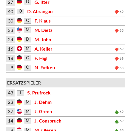
27
G. Itter
D
40
D. Abrangao
O
69'
30
F. Klaus
O
33
M. Dietz
M
83'
24
M. John
D
16
A. Keller
M
69'
18
F. Higl
O
69'
9
N. Futkeu
O
83'
ERSATZSPIELER
43
S. Prufrock
T
23
J. Dehm
M
37
J. Green
M
69'
14
J. Consbruch
M
69'
8
M. Olesen
M
83'