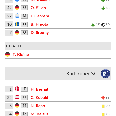
42
O. Sillah
O
83'
22
J. Cabrera
M
10
B. Hrgota
O
69'
90'
7
D. Srbeny
O
COACH
T. Kleine
Karlsruher SC
1
H. Bernat
T
22
C. Kobald
D
86'
6
N. Rapp
M
90'
4
M. Beifus
D
25'