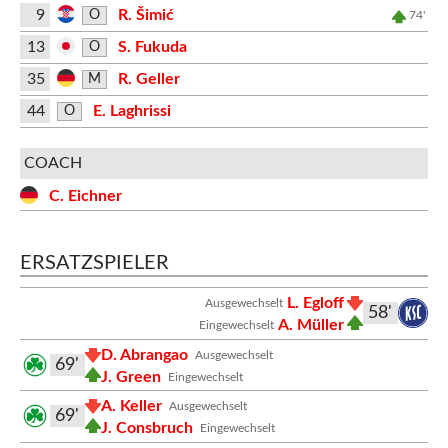
9
R. Šimić
O
74'
13
S. Fukuda
O
35
R. Geller
M
44
E. Laghrissi
O
COACH
C. Eichner
ERSATZSPIELER
L. Egloff
Ausgewechselt
58'
A. Müller
Eingewechselt
D. Abrangao
Ausgewechselt
69'
J. Green
Eingewechselt
A. Keller
Ausgewechselt
69'
J. Consbruch
Eingewechselt