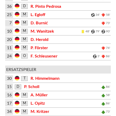
36
R. Pinto Pedrosa
D
25
L. Egloff
M
34'
58'
7
D. Burnić
M
73'
10
M. Wanitzek
M
48'
79'
90'
20
D. Herold
M
11
P. Förster
M
74'
24
F. Schleusener
O
3'
86'
ERSATZSPIELER
30
R. Himmelmann
T
15
P. Scholl
D
86'
16
A. Müller
M
58'
17
L. Opitz
M
86'
34
M. Kritzer
M
73'