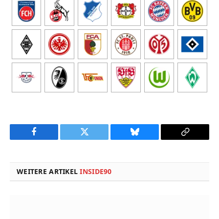
Facebook
Twitter
Bluesky
Copy
Link
WEITERE ARTIKEL
INSIDE90