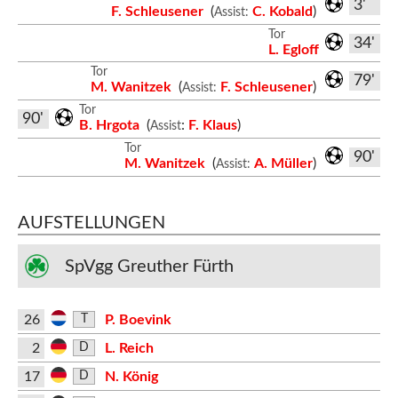
3'
F. Schleusener
(
C. Kobald
)
Assist:
Tor
34'
L. Egloff
Tor
79'
M. Wanitzek
(
F. Schleusener
)
Assist:
Tor
90'
B. Hrgota
(
:
F. Klaus
)
Assist
Tor
90'
M. Wanitzek
(
A. Müller
)
Assist:
AUFSTELLUNGEN
SpVgg Greuther Fürth
26
P. Boevink
T
2
L. Reich
D
17
N. König
D