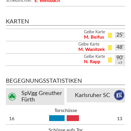
E. Weisbach
Schiedsrichter:
KARTEN
Gelbe Karte
25'
M. Beifus
Gelbe Karte
48'
M. Wanitzek
Gelbe Karte
90'
N. Rapp
+7
BEGEGNUNGSSTATISTIKEN
SpVgg Greuther
Karlsruher SC
Fürth
Torschüsse
16
13
Schüsse aufs Tor