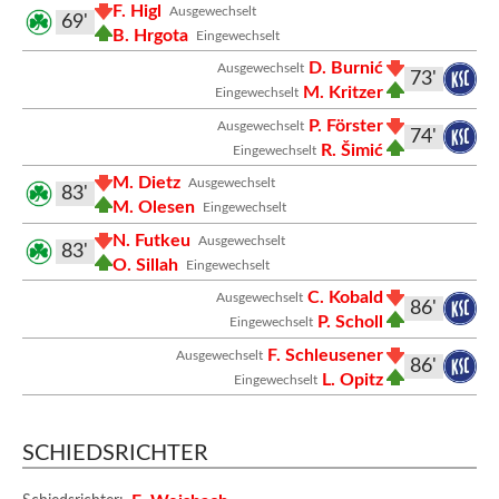
F. Higl
Ausgewechselt
69'
B. Hrgota
Eingewechselt
D. Burnić
Ausgewechselt
73'
M. Kritzer
Eingewechselt
P. Förster
Ausgewechselt
74'
R. Šimić
Eingewechselt
M. Dietz
Ausgewechselt
83'
M. Olesen
Eingewechselt
N. Futkeu
Ausgewechselt
83'
O. Sillah
Eingewechselt
C. Kobald
Ausgewechselt
86'
P. Scholl
Eingewechselt
F. Schleusener
Ausgewechselt
86'
L. Opitz
Eingewechselt
SCHIEDSRICHTER