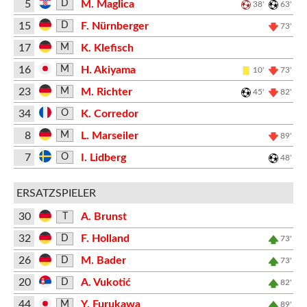
5
M. Maglica
D
38'
63'
15
F. Nürnberger
D
73'
17
K. Klefisch
M
16
H. Akiyama
M
10'
73'
23
M. Richter
M
45'
82'
34
K. Corredor
O
8
L. Marseiler
M
89'
7
I. Lidberg
O
48'
ERSATZSPIELER
30
A. Brunst
T
32
F. Holland
D
73'
26
M. Bader
D
73'
20
A. Vukotić
D
82'
44
Y. Furukawa
M
89'