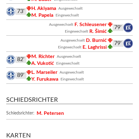
H. Akiyama
Ausgewechselt
73'
M. Papela
Eingewechselt
F. Schleusener
Ausgewechselt
79'
R. Šimić
Eingewechselt
D. Burnić
Ausgewechselt
79'
E. Laghrissi
Eingewechselt
M. Richter
Ausgewechselt
82'
A. Vukotić
Eingewechselt
L. Marseiler
Ausgewechselt
89'
Y. Furukawa
Eingewechselt
SCHIEDSRICHTER
M. Petersen
Schiedsrichter:
KARTEN