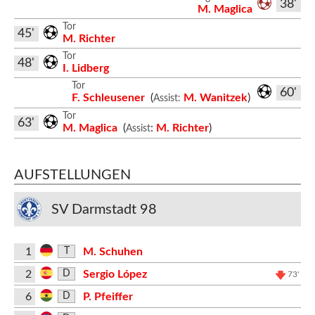
38'
M. Maglica
Tor
45'
M. Richter
Tor
48'
I. Lidberg
Tor
60'
F. Schleusener
(
M. Wanitzek
)
Assist:
Tor
63'
M. Maglica
(
:
M. Richter
)
Assist
AUFSTELLUNGEN
SV Darmstadt 98
1
M. Schuhen
T
2
Sergio López
D
73'
6
P. Pfeiffer
D