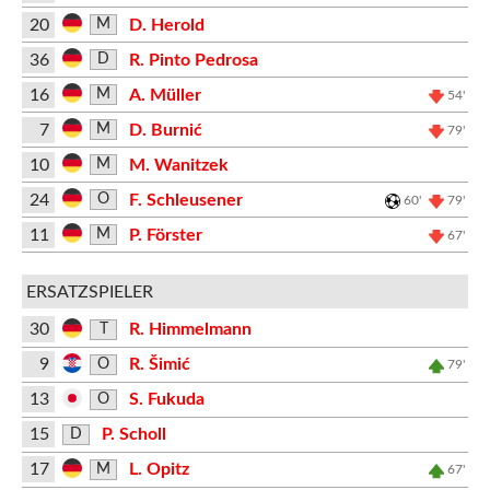
20
D. Herold
M
36
R. Pinto Pedrosa
D
16
A. Müller
M
54'
7
D. Burnić
M
79'
10
M. Wanitzek
M
24
F. Schleusener
O
60'
79'
11
P. Förster
M
67'
ERSATZSPIELER
30
R. Himmelmann
T
9
R. Šimić
O
79'
13
S. Fukuda
O
15
P. Scholl
D
17
L. Opitz
M
67'