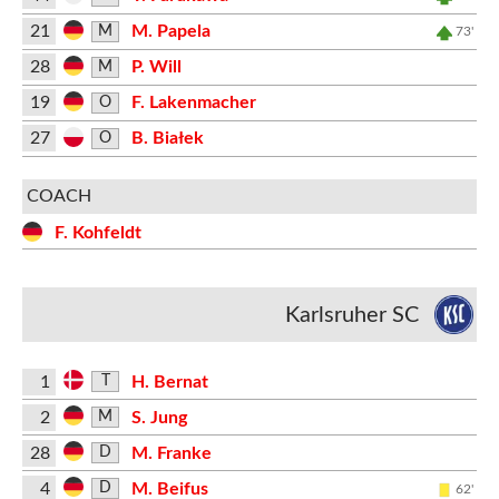
21
M. Papela
M
73'
28
P. Will
M
19
F. Lakenmacher
O
27
B. Białek
O
COACH
F. Kohfeldt
Karlsruher SC
1
H. Bernat
T
2
S. Jung
M
28
M. Franke
D
4
M. Beifus
D
62'