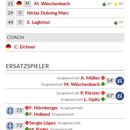
21
M. Wäschenbach
M
54'
90'
29
Niclas Duhring Marc
D
44
E. Laghrissi
O
79'
COACH
C. Eichner
ERSATZSPIELER
A. Müller
Ausgewechselt
54'
M. Wäschenbach
Eingewechselt
P. Förster
Ausgewechselt
67'
L. Opitz
Eingewechselt
F. Nürnberger
Ausgewechselt
73'
F. Holland
Eingewechselt
Sergio López
Ausgewechselt
73'
M. Bader
Eingewechselt