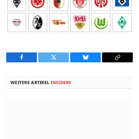
Facebook
Twitter
Bluesky
Copy
Link
WEITERE ARTIKEL
INSIDE90