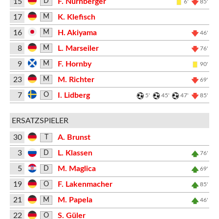
15
F. Nürnberger
D
6'
85'
17
K. Klefisch
M
16
H. Akiyama
M
46'
8
L. Marseiler
M
76'
9
F. Hornby
M
90'
23
M. Richter
M
69'
7
I. Lidberg
O
5'
45'
47'
85'
ERSATZSPIELER
30
A. Brunst
T
3
L. Klassen
D
76'
5
M. Maglica
D
69'
19
F. Lakenmacher
O
85'
21
M. Papela
M
46'
22
S. Güler
O