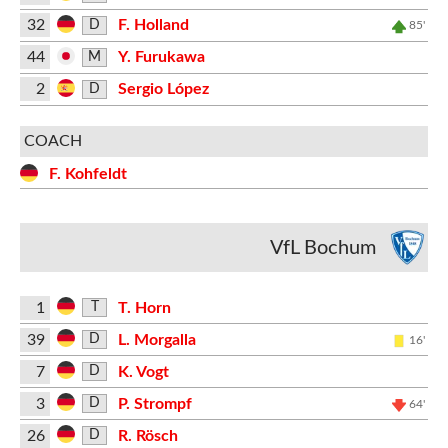
32
F. Holland
D
85'
44
Y. Furukawa
M
2
Sergio López
D
COACH
F. Kohfeldt
VfL Bochum
1
T. Horn
T
39
L. Morgalla
D
16'
7
K. Vogt
D
3
P. Strompf
D
64'
26
R. Rösch
D