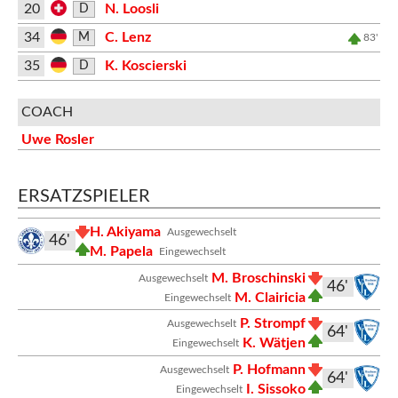
20
N. Loosli
D
34
C. Lenz
M
83'
35
K. Koscierski
D
COACH
Uwe Rosler
ERSATZSPIELER
H. Akiyama
Ausgewechselt
46'
M. Papela
Eingewechselt
M. Broschinski
Ausgewechselt
46'
M. Clairicia
Eingewechselt
P. Strompf
Ausgewechselt
64'
K. Wätjen
Eingewechselt
P. Hofmann
Ausgewechselt
64'
I. Sissoko
Eingewechselt