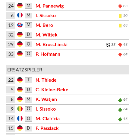
24
M. Pannewig
M
83'
6
I. Sissoko
M
50'
19
M. Bero
M
68'
32
M. Wittek
D
29
M. Broschinski
O
33'
46'
33
P. Hofmann
O
64'
ERSATZSPIELER
22
N. Thiede
T
5
C. Kleine-Bekel
D
8
K. Wätjen
M
64'
9
I. Sissoko
O
64'
14
M. Clairicia
O
46'
15
F. Passlack
D