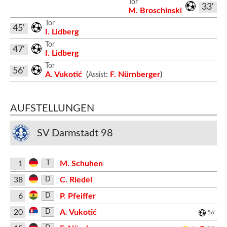
Tor
33'
M. Broschinski
Tor
45'
I. Lidberg
Tor
47'
I. Lidberg
Tor
56'
A. Vukotić
(
:
F. Nürnberger
)
Assist
AUFSTELLUNGEN
SV Darmstadt 98
1
M. Schuhen
T
38
C. Riedel
D
6
P. Pfeiffer
D
20
A. Vukotić
D
56'