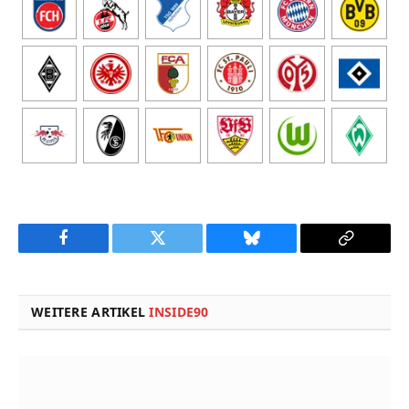
Facebook
Twitter
Bluesky
Copy
Link
WEITERE ARTIKEL
INSIDE90