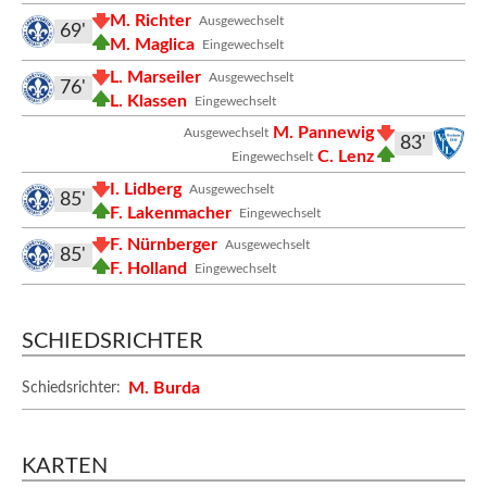
M. Richter
Ausgewechselt
69'
M. Maglica
Eingewechselt
L. Marseiler
Ausgewechselt
76'
L. Klassen
Eingewechselt
M. Pannewig
Ausgewechselt
83'
C. Lenz
Eingewechselt
I. Lidberg
Ausgewechselt
85'
F. Lakenmacher
Eingewechselt
F. Nürnberger
Ausgewechselt
85'
F. Holland
Eingewechselt
SCHIEDSRICHTER
M. Burda
Schiedsrichter:
KARTEN