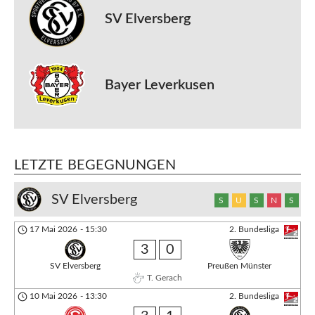
SV Elversberg
Bayer Leverkusen
LETZTE BEGEGNUNGEN
SV Elversberg
S
U
S
N
S
17 Mai 2026
-
15:30
2. Bundesliga
3
0
SV Elversberg
Preußen Münster
T. Gerach
10 Mai 2026
-
13:30
2. Bundesliga