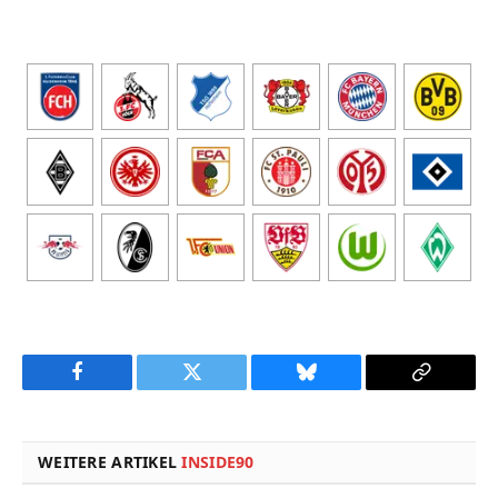
Facebook
Twitter
Bluesky
Copy
Link
WEITERE ARTIKEL
INSIDE90