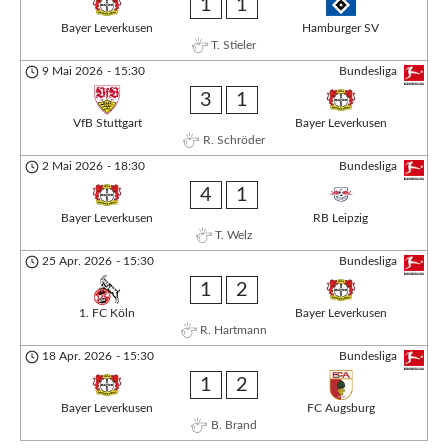
1
1
Bayer Leverkusen
Hamburger SV
T. Stieler
9 Mai 2026
-
15:30
Bundesliga
3
1
VfB Stuttgart
Bayer Leverkusen
R. Schröder
2 Mai 2026
-
18:30
Bundesliga
4
1
Bayer Leverkusen
RB Leipzig
T. Welz
25 Apr. 2026
-
15:30
Bundesliga
1
2
1. FC Köln
Bayer Leverkusen
R. Hartmann
18 Apr. 2026
-
15:30
Bundesliga
1
2
Bayer Leverkusen
FC Augsburg
B. Brand