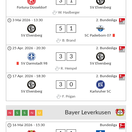
3
1
Fortuna Düsseldorf
SV Elversberg
W. Haslberger
3 Mai 2026
-
13:30
2. Bundesliga
5
1
SV Elversberg
SC Paderborn 07
B. Brand
25 Apr. 2026
-
20:30
2. Bundesliga
3
3
SV Darmstadt 98
SV Elversberg
R. Hempel
17 Apr. 2026
-
18:30
2. Bundesliga
3
0
SV Elversberg
Karlsruher SC
F. Prigan
Bayer Leverkusen
N
S
S
N
U
16 Mai 2026
-
15:30
Bundesliga