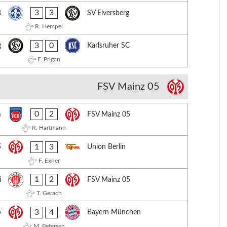
3
3
8
SV Elversberg
R. Hempel
3
0
g
Karlsruher SC
F. Prigan
FSV Mainz 05
0
2
m
FSV Mainz 05
R. Hartmann
1
3
5
Union Berlin
F. Exner
1
2
i
FSV Mainz 05
T. Gerach
3
4
5
Bayern München
M. Petersen