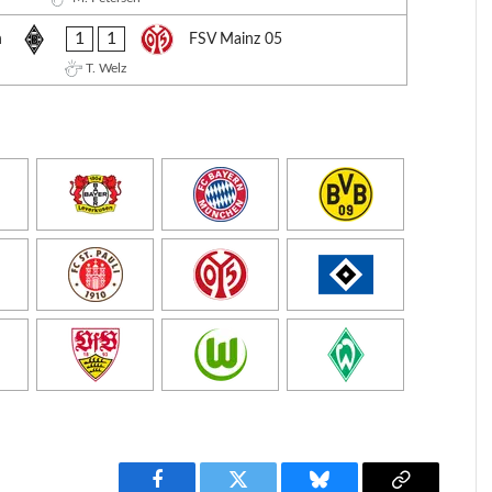
1
1
h
FSV Mainz 05
T. Welz