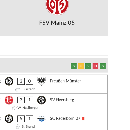
FSV Mainz 05
S
U
S
N
S
3
0
g
Preußen Münster
T. Gerach
3
1
f
SV Elversberg
W. Haslberger
5
1
g
SC Paderborn 07
B. Brand