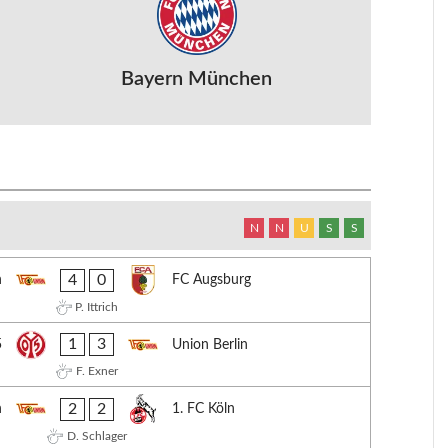
Bayern München
N
N
U
S
S
4
0
n
FC Augsburg
P. Ittrich
1
3
5
Union Berlin
F. Exner
2
2
n
1. FC Köln
D. Schlager