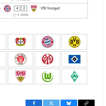
4
2
n
VfB Stuttgart
S. Storks