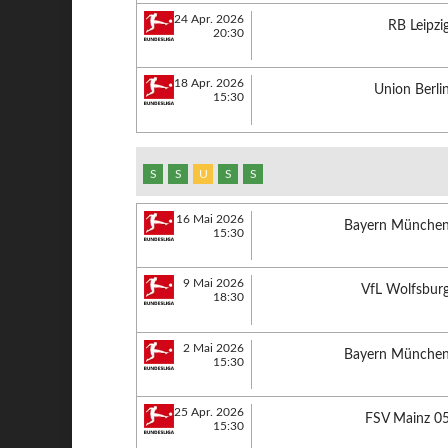
24 Apr. 2026
RB Leipzi
20:30
18 Apr. 2026
Union Berli
15:30
S
S
U
S
S
16 Mai 2026
Bayern Münche
15:30
9 Mai 2026
VfL Wolfsbur
18:30
2 Mai 2026
Bayern Münche
15:30
25 Apr. 2026
FSV Mainz 0
15:30