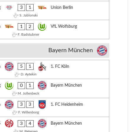
3
1
g
Union Berlin
S. Jablonski
1
2
n
VfL Wolfsburg
F. Badstubner
Bayern München
5
1
n
1. FC Köln
D. Aytekin
0
1
g
Bayern München
M. Jollenbeck
3
3
n
1. FC Heidenheim
F. Willenborg
3
4
5
Bayern München
M. Petersen