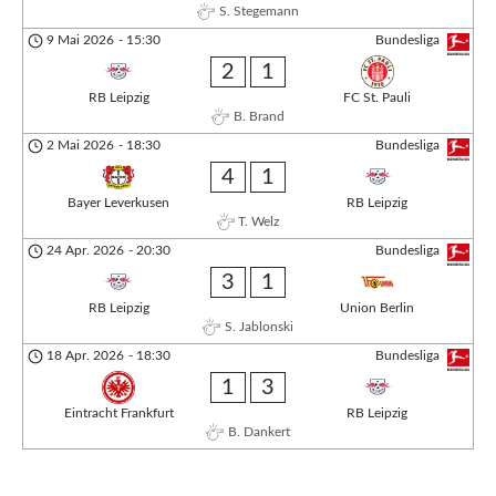
S. Stegemann
9 Mai 2026
-
15:30
Bundesliga
2
1
RB Leipzig
FC St. Pauli
B. Brand
2 Mai 2026
-
18:30
Bundesliga
4
1
Bayer Leverkusen
RB Leipzig
T. Welz
24 Apr. 2026
-
20:30
Bundesliga
3
1
RB Leipzig
Union Berlin
S. Jablonski
18 Apr. 2026
-
18:30
Bundesliga
1
3
Eintracht Frankfurt
RB Leipzig
B. Dankert