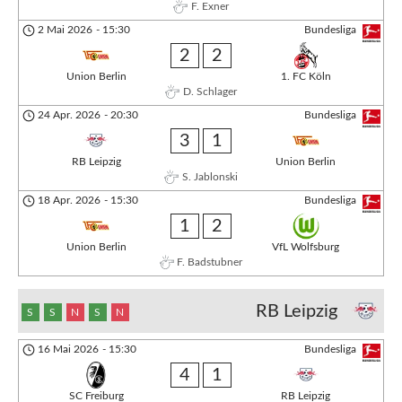
F. Exner
2 Mai 2026
-
15:30
Bundesliga
2
2
Union Berlin
1. FC Köln
D. Schlager
24 Apr. 2026
-
20:30
Bundesliga
3
1
RB Leipzig
Union Berlin
S. Jablonski
18 Apr. 2026
-
15:30
Bundesliga
1
2
Union Berlin
VfL Wolfsburg
F. Badstubner
RB Leipzig
S
S
N
S
N
16 Mai 2026
-
15:30
Bundesliga
4
1
SC Freiburg
RB Leipzig