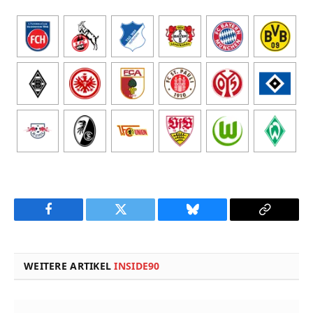
Facebook
Twitter
Bluesky
Copy
Link
WEITERE ARTIKEL
INSIDE90