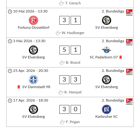
T. Gerach
10 Mai 2026
-
13:30
2. Bundesliga
3
1
Fortuna Düsseldorf
SV Elversberg
W. Haslberger
3 Mai 2026
-
13:30
2. Bundesliga
5
1
SV Elversberg
SC Paderborn 07
B. Brand
25 Apr. 2026
-
20:30
2. Bundesliga
3
3
SV Darmstadt 98
SV Elversberg
R. Hempel
17 Apr. 2026
-
18:30
2. Bundesliga
3
0
SV Elversberg
Karlsruher SC
F. Prigan