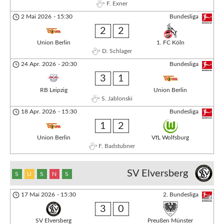
F. Exner
2 Mai 2026
-
15:30
Bundesliga
2
2
Union Berlin
1. FC Köln
D. Schlager
24 Apr. 2026
-
20:30
Bundesliga
3
1
RB Leipzig
Union Berlin
S. Jablonski
18 Apr. 2026
-
15:30
Bundesliga
1
2
Union Berlin
VfL Wolfsburg
F. Badstubner
SV Elversberg
S
U
S
N
S
17 Mai 2026
-
15:30
2. Bundesliga
3
0
SV Elversberg
Preußen Münster