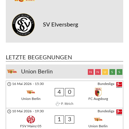
SV Elversberg
LETZTE BEGEGNUNGEN
Union Berlin
N
N
U
S
S
16 Mai 2026
-
15:30
Bundesliga
4
0
Union Berlin
FC Augsburg
P. Ittrich
10 Mai 2026
-
19:30
Bundesliga
1
3
FSV Mainz 05
Union Berlin