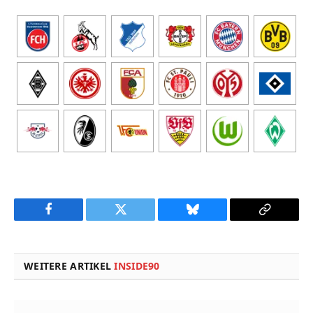
Facebook
Twitter
Bluesky
Copy
Link
WEITERE ARTIKEL
INSIDE90